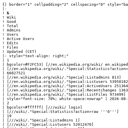
{| border="1" cellpadding="2" cellspacing="0" style="background: #f9f9f9; border: 1px solid #aaaaaa; border-collapse: collapse; white-space: nowrap; text-align: left" class="sortable"
|-
! №
! Wiki
! Good
! Total
! Admins
! Users
! Active Users
! Edits
! Files
! Updated (CET)
|- style="text-align: right;"
| 1
| bgcolor=#F2FC53| [//en.wikipedia.org/wiki/ en.wikipedia] 
| [//en.wikipedia.org/wiki/."Special:Statistics?action=raw '''7219856''']
| 66027521
| [//en.wikipedia.org/wiki/."Special:Listadmins 813]
| [//en.wikipedia.org/wiki/."Special:Listusers 53950182]
| [//en.wikipedia.org/wiki/."Special:ActiveUsers 251364]
| [//en.wikipedia.org/wiki/."Special:Recentchanges 1363154561]
| [//en.wikipedia.org/wiki/."Special:ListFiles 973499]
| style="font-size: 70%; white-space:nowrap" | 2026-08-06 00:13:26|- style="text-align: right;"
| 2
| bgcolor=#ffffff| [///wiki/ login] 
| [///wiki/."Special:Statistics?action=raw '''0''']
| 19
| [///wiki/."Special:Listadmins 1]
| [///wiki/."Special:Listusers 52012470]
| [///wiki/."Special:ActiveUsers 80]
| [///wiki/."Special:Recentchanges 71]
| [///wiki/."Special:ListFiles 0]
| style="font-size: 70%; white-space:nowrap" | 2026-08-05 18:01:09|- style="text-align: right;"
| 3
| bgcolor=#ffffff| [//meta.wikimedia.org/wiki/ meta] 
| [//meta.wikimedia.org/wiki/."Special:Statistics?action=raw '''167028''']
| 12972575
| [//meta.wikimedia.org/wiki/."Special:Listadmins 91]
| [//meta.wikimedia.org/wiki/."Special:Listusers 50926965]
| [//meta.wikimedia.org/wiki/."Special:ActiveUsers 4456]
| [//meta.wikimedia.org/wiki/."Special:Recentchanges 30744850]
| [//meta.wikimedia.org/wiki/."Special:ListFiles 686]
| style="font-size: 70%; white-space:nowrap" | 2026-08-05 18:30:11|- style="text-align: right;"
| 4
| bgcolor=#90EE90| [https://runesofmagic.fandom.com/wiki/$1 Runes of Magic Wiki] 
| [https://runesofmagic.fandom.com/wiki/$1."Special:Statistics?action=raw '''32281''']
| 69406
| [https://runesofmagic.fandom.com/wiki/$1."Special:Listadmins 3]
| [https://runesofmagic.fandom.com/wiki/$1."Special:Listusers 42458260]
| [https://runesofmagic.fandom.com/wiki/$1."Special:ActiveUsers 2]
| [https://runesofmagic.fandom.com/wiki/$1."Special:Recentchanges 267005]
| [https://runesofmagic.fandom.com/wiki/$1."Special:ListFiles 14926]
| style="font-size: 70%; white-space:nowrap" | 2026-08-05 19:46:51|- style="text-align: right;"
| 5
| bgcolor=#90EE90| [https://swtor.fandom.com/wiki/$1 Star Wars: The Old Republic Wiki] 
| [https://swtor.fandom.com/wiki/$1."Special:Statistics?action=raw '''35841''']
| 81346
| [https://swtor.fandom.com/wiki/$1."Special:Listadmins 4]
| [https://swtor.fandom.com/wiki/$1."Special:Listusers 42457743]
| [https://swtor.fandom.com/wiki/$1."Special:ActiveUsers 1]
| [https://swtor.fandom.com/wiki/$1."Special:Recentchanges 651320]
| [https://swtor.fandom.com/wiki/$1."Special:ListFiles 13285]
| style="font-size: 70%; white-space:nowrap" | 2026-08-05 19:46:09|- style="text-align: right;"
| 6
| bgcolor=#90EE90| [https://minecraft.fando