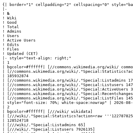
{| border="1" cellpadding="2" cellspacing="0" style="background: #f9f9f9; border: 1px solid #aaaaaa; border-collapse: collapse; white-space: nowrap; text-align: left" class="sortable"
|-
! №
! Wiki
! Good
! Total
! Admins
! Users
! Active Users
! Edits
! Files
! Updated (CET)
|- style="text-align: right;"
| 1
| bgcolor=#ffffff| [//commons.wikimedia.org/wiki/ commons] 
| [//commons.wikimedia.org/wiki/."Special:Statistics?action=raw '''137382103''']
| 185932874
| [//commons.wikimedia.org/wiki/."Special:Listadmins 172]
| [//commons.wikimedia.org/wiki/."Special:Listusers 14700393]
| [//commons.wikimedia.org/wiki/."Special:ActiveUsers 37295]
| [//commons.wikimedia.org/wiki/."Special:Recentchanges 1257023464]
| [//commons.wikimedia.org/wiki/."Special:ListFiles 145658595]
| style="font-size: 70%; white-space:nowrap" | 2026-08-08 18:30:01|- style="text-align: right;"
| 2
| bgcolor=#ffffff| [///wiki/ wikidata] 
| [///wiki/."Special:Statistics?action=raw '''122787825''']
| 128524718
| [///wiki/."Special:Listadmins 65]
| [///wiki/."Special:Listusers 7926135]
| [///wiki/."Special:ActiveUsers 41144]
| [///wiki/."Special:Recentchanges 2527942184]
| [///wiki/."Special:ListFiles 0]
| style="font-size: 70%; white-space:nowrap" | 2026-08-08 18:30:03|- style="text-align: right;"
| 3
| bgcolor=#90EE90| [https://lietuvai.lt/wiki/$1 Enciklopedija Lietuvai ir Pasauliui (ELIP)] 
| [https://lietuvai.lt/wiki/$1."Special:Statistics?action=raw '''21355762''']
| 23918019
| [https://lietuvai.lt/wiki/$1."Special:Listadmins 15]
| [https://lietuvai.lt/wiki/$1."Special:Listusers 361]
| [https://lietuvai.lt/wiki/$1."Special:ActiveUsers 8]
| [https://lietuvai.lt/wiki/$1."Special:Recentchanges 30642058]
| [https://lietuvai.lt/wiki/$1."Special:ListFiles 92646]
| style="font-size: 70%; white-space:nowrap" | 2026-08-08 22:36:38|- style="text-align: right;"
| 4
| bgcolor=#ff8080| [//en.wiktionary.org/wiki/ en.wiktionary] 
| [//en.wiktionary.org/wiki/."Special:Statistics?action=raw '''9028244''']
| 11093911
| [//en.wiktionary.org/wiki/."Special:Listadmins 76]
| [//en.wiktionary.org/wiki/."Special:Listusers 4481363]
| [//en.wiktionary.org/wiki/."Special:ActiveUsers 4744]
| [//en.wiktionary.org/wiki/."Special:Recentchanges 91898135]
| [//en.wiktionary.org/wiki/."Special:ListFiles 19]
| style="font-size: 70%; white-space:nowrap" | 2026-08-09 01:07:16|- style="text-align: right;"
| 5
| bgcolor=#F2FC53| [//en.wikipedia.org/wiki/ en.wikipedia] 
| [//en.wikipedia.org/wiki/."Special:Statistics?action=raw '''7221481''']
| 66052048
| [//en.wikipedia.org/wiki/."Special:Listadmins 814]
| [//en.wikipedia.org/wiki/."Special:Listusers 53988799]
| [//en.wikipedia.org/wiki/."Special:ActiveUsers 252454]
| [//en.wikipedia.org/wiki/."Special:Recentchanges 1363657640]
| [//en.wikipedia.org/wiki/."Special:ListFiles 973781]
| style="font-size: 70%; white-space:nowrap" | 2026-08-09 00:00:05|- style="text-align: right;"
| 6
| bgcolor=#ff8080| [//fr.wiktionary.org/wiki/ fr.wiktionary] 
| [//fr.wiktionary.org/wiki/."Sp