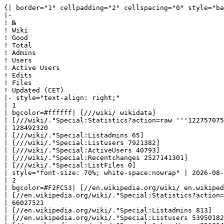
{| border="1" cellpadding="2" cellspacing="0" style="background: #f9f9f9; border: 1px solid #aaaaaa; border-collapse: collapse; white-space: nowrap; text-align: left" class="sortable"
|-
! №
! Wiki
! Good
! Total
! Admins
! Users
! Active Users
! Edits
! Files
! Updated (CET)
|- style="text-align: right;"
| 1
| bgcolor=#ffffff| [///wiki/ wikidata] 
| [///wiki/."Special:Statistics?action=raw '''122757075''']
| 128492320
| [///wiki/."Special:Listadmins 65]
| [///wiki/."Special:Listusers 7921382]
| [///wiki/."Special:ActiveUsers 40793]
| [///wiki/."Special:Recentchanges 2527141301]
| [///wiki/."Special:ListFiles 0]
| style="font-size: 70%; white-space:nowrap" | 2026-08-05 18:30:03|- style="text-align: right;"
| 2
| bgcolor=#F2FC53| [//en.wikipedia.org/wiki/ en.wikipedia] 
| [//en.wikipedia.org/wiki/."Special:Statistics?action=raw '''7219856''']
| 66027521
| [//en.wikipedia.org/wiki/."Special:Listadmins 813]
| [//en.wikipedia.org/wiki/."Special:Listusers 53950182]
| [//en.wikipedia.org/wiki/."Special:ActiveUsers 251364]
| [//en.wikipedia.org/wiki/."Special:Recentchanges 1363154561]
| [//en.wikipedia.org/wiki/."Special:ListFiles 973499]
| style="font-size: 70%; white-space:nowrap" | 2026-08-06 00:13:26|- style="text-align: right;"
| 3
| bgcolor=#ffffff| [//commons.wikimedia.org/wiki/ commons] 
| [//commons.wikimedia.org/wiki/."Special:Statistics?action=raw '''137228151''']
| 185758221
| [//commons.wikimedia.org/wiki/."Special:Listadmins 172]
| [//commons.wikimedia.org/wiki/."Special:Listusers 14692757]
| [//commons.wikimedia.org/wiki/."Special:ActiveUsers 37267]
| [//commons.wikimedia.org/wiki/."Special:Recentchanges 1255695160]
| [//commons.wikimedia.org/wiki/."Special:ListFiles 145501713]
| style="font-size: 70%; white-space:nowrap" | 2026-08-05 18:30:01|- style="text-align: right;"
| 4
| bgcolor=#F2FC53| [//de.wikipedia.org/wiki/ de.wikipedia] 
| [//de.wikipedia.org/wiki/."Special:Statistics?action=raw '''3141166''']
| 8597691
| [//de.wikipedia.org/wiki/."Special:Listadmins 160]
| [//de.wikipedia.org/wiki/."Special:Listusers 5279749]
| [//de.wikipedia.org/wiki/."Special:ActiveUsers 32742]
| [//de.wikipedia.org/wiki/."Special:Recentchanges 267022244]
| [//de.wikipedia.org/wiki/."Special:ListFiles 129720]
| style="font-size: 70%; white-space:nowrap" | 2026-08-06 00:13:06|- style="text-align: right;"
| 5
| bgcolor=#F2FC53| [//fr.wikipedia.org/wiki/ fr.wikipedia] 
| [//fr.wikipedia.org/wiki/."Special:Statistics?action=raw '''2773035''']
| 14074708
| [//fr.wikipedia.org/wiki/."Special:Listadmins 145]
| [//fr.wikipedia.org/wiki/."Special:Listusers 5961552]
| [//fr.wikipedia.org/wiki/."Special:ActiveUsers 32004]
| [//fr.wikipedia.org/wiki/."Special:Recentchanges 237923149]
| [//fr.wikipedia.org/wiki/."Special:ListFiles 79170]
| style="font-size: 70%; white-space:nowrap" | 2026-08-06 00:13:08|- style="text-align: right;"
| 6
| bgcolor=#F2FC53| [//es.wikipedia.org/wiki/ es.wikipedia] 
| [//es.wikipedia.org/wiki/."Special:Statistics?action=raw '''2129670''']
| 86