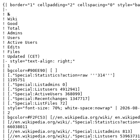
{| border="1" cellpadding="2" cellspacing="0" style="background: #f9f9f9; border: 1px solid #aaaaaa; border-collapse: collapse; white-space: nowrap; text-align: left" class="sortable"
|-
! №
! Wiki
! Good
! Total
! Admins
! Users
! Active Users
! Edits
! Files
! Updated (CET)
|- style="text-align: right;"
| 1
| bgcolor=#90EE90| [ ] 
| [."Special:Statistics?action=raw '''314''']
| 1195751
| [."Special:Listadmins 0]
| [."Special:Listusers 4912941]
| [."Special:ActiveUsers 368099]
| [."Special:Recentchanges 1347717]
| [."Special:ListFiles 72]
| style="font-size: 70%; white-space:nowrap" | 2026-08-07 05:55:03|- style="text-align: right;"
| 2
| bgcolor=#F2FC53| [//en.wikipedia.org/wiki/ en.wikipedia] 
| [//en.wikipedia.org/wiki/."Special:Statistics?action=raw '''7220297''']
| 66038011
| [//en.wikipedia.org/wiki/."Special:Listadmins 813]
| [//en.wikipedia.org/wiki/."Special:Listusers 53963731]
| [//en.wikipedia.org/wiki/."Special:ActiveUsers 251364]
| [//en.wikipedia.org/wiki/."Special:Recentchanges 1363323827]
| [//en.wikipedia.org/wiki/."Special:ListFiles 973643]
| style="font-size: 70%; white-space:nowrap" | 2026-08-07 00:00:06|- style="text-align: right;"
| 3
| bgcolor=#90EE90| [ ] 
| [."Special:Statistics?action=raw '''2623''']
| 1033173
| [."Special:Listadmins 1]
| [."Special:Listusers 925759]
| [."Special:ActiveUsers 155376]
| [."Special:Recentchanges 1328324]
| [."Special:ListFiles 2738]
| style="font-size: 70%; white-space:nowrap" | 2026-08-07 06:03:49|- style="text-align: right;"
| 4
| bgcolor=#90EE90| [ ] 
| [."Special:Statistics?action=raw '''1028''']
| 232245
| [."Special:Listadmins 1]
| [."Special:Listusers 233669]
| [."Special:ActiveUsers 135167]
| [."Special:Recentchanges 346493]
| [."Special:ListFiles 0]
| style="font-size: 70%; white-space:nowrap" | 2026-08-07 08:38:07|- style="text-align: right;"
| 5
| bgcolor=#90EE90| [ ] 
| [."Special:Statistics?action=raw '''25''']
| 509866
| [."Special:Listadmins 1]
| [."Special:Listusers 301634]
| [."Special:ActiveUsers 122120]
| [."Special:Recentchanges 1099826]
| [."Special:ListFiles 3]
| style="font-size: 70%; white-space:nowrap" | 2026-08-06 22:31:03|- style="text-align: right;"
| 6
| bgcolor=#90EE90| [ ] 
| [."Special:Statistics?action=raw '''81''']
| 276064
| [."Special:Listadmins 1]
| [."Special:Listusers 199694]
| [."Special:ActiveUsers 120882]
| [."Special:Recentchanges 1320516]
| [."Special:ListFiles 0]
| style="font-size: 70%; white-space:nowrap" | 2026-08-07 05:49:28|- style="text-align: right;"
| 7
| bgcolor=#90EE90| [ ] 
| [."Special:Statistics?action=raw '''68''']
| 339689
| [."Special:Listadmins 1]
| [."Special:Listusers 198948]
| [."Special:ActiveUsers 120414]
| [."Special:Recentchanges 669841]
| [."Special:ListFiles 107]
| style="font-size: 70%; white-space:nowrap" | 2026-08-07 06:23:25|- style="text-align: right;"
| 8
| bgcolor=#90EE90| [ ] 
| [."Special:Statistics?action=raw '''815''']
| 282865
| [."Special:Listadmins 1]
| [."Special:Listusers 673313]
| [."Special:ActiveUsers 1157