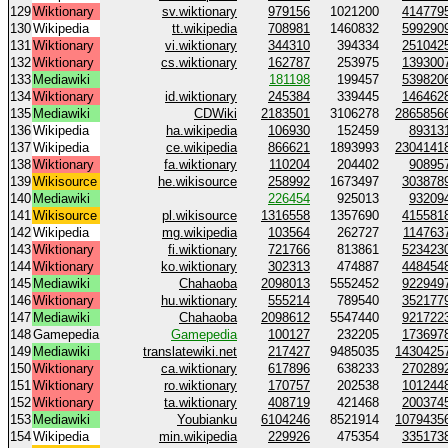
129
Wiktionary
sv.wiktionary
979156
1021200
414779
130
Wikipedia
tt.wikipedia
708981
1460832
599290
131
Wiktionary
vi.wiktionary
344310
394334
251042
132
Wiktionary
cs.wiktionary
162787
253975
139300
133
Mediawiki
181198
199457
539820
134
Wiktionary
id.wiktionary
245384
339445
146462
135
Mediawiki
CDWiki
2183501
3106278
2865856
136
Wikipedia
ha.wikipedia
106930
152459
89313
137
Wikipedia
ce.wikipedia
866621
1893993
2304141
138
Wiktionary
fa.wiktionary
110204
204402
90895
139
Wikisource
he.wikisource
258992
1673497
303878
140
Mediawiki
226454
925013
93209
141
Wikisource
pl.wikisource
1316558
1357690
415581
142
Wikipedia
mg.wikipedia
103564
262727
114763
143
Wiktionary
fi.wiktionary
721766
813861
523423
144
Wiktionary
ko.wiktionary
302313
474887
448454
145
Mediawiki
Chahaoba
2098013
5552452
922949
146
Wiktionary
hu.wiktionary
555214
789540
352177
147
Mediawiki
Chahaoba
2098612
5547440
921722
148
Gamepedia
Gamepedia
100127
232205
173697
149
Mediawiki
translatewiki.net
217427
9485035
1430425
150
Wiktionary
ca.wiktionary
617896
638233
270289
151
Wiktionary
ro.wiktionary
170757
202538
101244
152
Wiktionary
ta.wiktionary
408719
421468
200374
153
Mediawiki
Youbianku
6104246
8521914
1079435
154
Wikipedia
min.wikipedia
229926
475354
335173