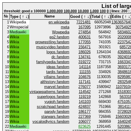
List of lar
threshold: good ≥ 100000
1.000.000
100.000
10.000
1.000
100
0
| lines: 200 :
↑
↓
↑
↓
↑
↓
↑
↓
№
Name
Type (
)
Good (
)
Total (
)
Edits (
1
Wikipedia
en.wikipedia
7221481
66052048
136365764
2
Wmspecial
meta
167095
12973896
3075492
3
Mediawiki
Wowpedia
274854
564842
583460
4
Wikia
eq2.fandom
400631
567916
202000
5
Wikia
prowrestling.fandom
177055
741035
223754
6
Wikia
musicvideo.fandom
156471
301921
68572
7
Wikia
logos.fandom
186026
1264104
436869
8
Wikia
dc.fandom
134741
678035
392401
9
Wikia
familypedia.fandom
319272
731715
166334
10
Wikia
ideas.fandom
141114
1187358
369317
11
Wikia
tardis.fandom
111155
334926
384861
12
Wikia
villains.fandom
104676
1130035
829598
13
Wikia
althistory.fandom
117141
439947
283254
14
Wikia
marvel.fandom
276077
1580942
1107910
15
Wikia
vintagepatterns.fandom
114542
271268
151830
16
Wikia
superlogos.fandom
119219
142868
56331
17
Wikia
yugioh.fandom
141103
669430
475105
18
Wikia
scratchpad.fandom
424837
751966
381411
19
Wikia
parody.fandom
186177
984355
372802
20
Wikia
starwars.fandom
227369
726846
1560302
21
Wikia
vocaloidlyrics.fandom
106077
368959
164024
22
Mediawiki
823625
1291445
520386