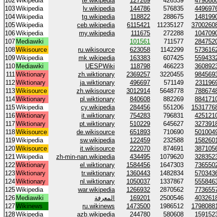
102
Wikipedia
te.wikipedia
127269
426539
479068
103
Wikipedia
lv.wikipedia
144786
576835
449697
104
Wikipedia
tg.wikipedia
118822
288675
148199
105
Wikipedia
ceb.wikipedia
6115421
11235127
3700260
106
Wikipedia
my.wikipedia
111675
272288
104709
107
Mediawiki
101561
711577
284752
108
Wikisource
ru.wikisource
623058
1142299
573616
109
Wikipedia
mk.wikipedia
163383
607425
559433
110
Mediawiki
UESPWiki
118798
466223
360892
111
Wiktionary
zh.wiktionary
2369257
3220455
984569
112
Wiktionary
ja.wiktionary
496697
571149
231196
113
Wikisource
zh.wikisource
3012914
5648778
788674
114
Wiktionary
pl.wiktionary
840608
882269
884171
115
Wikipedia
cy.wikipedia
284456
551206
1531776
116
Wiktionary
it.wiktionary
754283
796831
425121
117
Wiktionary
pt.wiktionary
510229
645627
327391
118
Wikisource
de.wikisource
651893
710690
501004
119
Wikipedia
sw.wikipedia
122459
232588
158260
120
Wikisource
it.wikisource
222070
874691
387105
121
Wikipedia
zh-min-nan.wikipedia
434495
1079620
328352
122
Wiktionary
el.wiktionary
1584456
1647303
736550
123
Wiktionary
tr.wiktionary
1360443
1482834
570343
124
Wiktionary
nl.wiktionary
1050037
1337867
555846
125
Wikipedia
war.wikipedia
1266932
2870562
773655
126
Mediawiki
المعرفة
169201
2500546
403261
127
Wikinews
ru.wikinews
1473500
1986512
1798088
128
Wikipedia
azb.wikipedia
244780
580608
159152