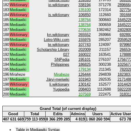
182
Wiktionary
io.wiktionary
338194
371278
289666
183
Mediawiki
135100
172314
32775
184
Wiktionary
is.wiktionary
106850
112660
39166
185
Mediawiki
138764
300660
164522
186
Mediawiki
138764
300659
164522
187
Mediawiki
270634
1382462
240280
188
Wiktionary
kn.wiktionary
265552
269966
69289
189
Mediawiki
Lotro-Wiki.com
155976
285207
205952
190
Wiktionary
te.wiktionary
107743
124097
97996
191
Mediawiki
Scholarship Library
202009
211157
26653
192
Mediawiki
027
160022
163541
17888
193
Mediawiki
SNPedia
195101
276107
175677
194
Mediawiki
Philippines
186825
300238
102567
195
Mediawiki
179134
211345
78202
196
Miraheze
Miraheze
126444
294839
182383
197
Mediawiki
Järvi-meriwiki
101943
292535
217148
198
Wiktionary
li.wiktionary
130142
152577
101442
199
Mediawiki
Yugipedia
208403
1112688
592220
200
Mediawiki
107569
222475
31831
Grand Total (of current display)
Good
Total
Edits
Admins
Users
Active Use
407 631 669
759 113 059
8 366 299 285
4 819
1 060 260 594
673 7
Table in Mediawiki Syntax