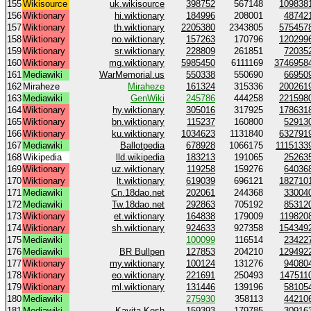
155
Wikisource
uk.wikisource
398752
567148
109838
156
Wiktionary
hi.wiktionary
184996
208001
48742
157
Wiktionary
th.wiktionary
2205380
2343805
575457
158
Wiktionary
no.wiktionary
157263
170796
120299
159
Wiktionary
sr.wiktionary
228809
261851
72035
160
Wiktionary
mg.wiktionary
5985450
6111169
3746958
161
Mediawiki
WarMemorial.us
550338
550690
66950
162
Miraheze
Miraheze
161324
315336
200261
163
Mediawiki
GenWiki
245786
444258
221598
164
Wiktionary
hy.wiktionary
305016
317925
178631
165
Wiktionary
bn.wiktionary
115237
160800
52913
166
Wiktionary
ku.wiktionary
1034623
1131840
632791
167
Mediawiki
Ballotpedia
678928
1066175
1115133
168
Wikipedia
lld.wikipedia
183213
191065
25263
169
Wiktionary
uz.wiktionary
119258
159276
64036
170
Wiktionary
lt.wiktionary
619039
696121
182710
171
Mediawiki
Cn.18dao.net
202061
244368
33004
172
Mediawiki
Tw.18dao.net
292863
705192
85312
173
Wiktionary
et.wiktionary
164838
179009
119820
174
Wiktionary
sh.wiktionary
924633
927358
154349
175
Mediawiki
100099
116514
23422
176
Mediawiki
BR Bullpen
127853
204210
129492
177
Wiktionary
my.wiktionary
100124
131276
94080
178
Wiktionary
eo.wiktionary
221691
250493
147511
179
Wiktionary
ml.wiktionary
131446
139196
58105
180
Mediawiki
275930
358113
44210
181
Mediawiki
Kavita Kosh
159393
179785
30916