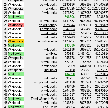
23
Wmspecial
commons
137382103
185932874
125702346
24
Wikipedia
es.wikipedia
2130136
8697197
17430072
25
Wmspecial
wikidata
122787825
128524718
252794218
26
Wikipedia
fr.wikipedia
2773502
14078086
23800037
27
Mediawiki
806696
1777552
393684
28
Wikipedia
de.wikipedia
3141882
8599367
26710967
29
Wiktionary
en.wiktionary
9028244
11093911
9189813
30
Wikipedia
zh.wikipedia
1547853
8452486
9350702
31
Wikipedia
ru.wikipedia
2113082
8547817
15401068
32
Wikipedia
pt.wikipedia
1179743
6157919
7260036
33
Wikisource
en.wikisource
1123734
4842744
1620192
34
Mediawiki
133390
2089329
559214
35
Wikipedia
it.wikipedia
1981198
8897576
15165179
36
Mediawiki
wikiHow
259883
14434014
4191981
37
Wmspecial
species
955778
2214755
1121866
38
Wikipedia
ar.wikipedia
1327237
9188756
7602679
39
Wikipedia
ja.wikipedia
1512969
4441681
11036986
40
Wmspecial
incubator
191160
3239875
722587
41
Mediawiki
134990
5636315
1722045
42
Wikipedia
tr.wikipedia
694957
3420920
3766101
43
Wikipedia
simple.wikipedia
284120
945971
1093244
44
Wikipedia
id.wikipedia
788489
4219440
2951260
45
Wikipedia
pl.wikipedia
1704045
4062398
8019016
46
Wikipedia
nl.wikipedia
2224517
4795713
7157606
47
Mediawiki
FamilySearch Wiki
156333
416810
701759
48
Wikipedia
fa.wikipedia
1083344
6075488
4407026
49
Mediawiki
The TV IV
348664
422489
359591