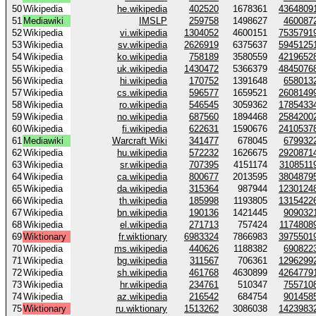
50
Wikipedia
he.wikipedia
402520
1678361
4364809
51
Mediawiki
IMSLP
259758
1498627
460087
52
Wikipedia
vi.wikipedia
1304052
4600151
7535791
53
Wikipedia
sv.wikipedia
2626919
6375637
5945125
54
Wikipedia
ko.wikipedia
758189
3580559
4219652
55
Wikipedia
uk.wikipedia
1430472
5366379
4845076
56
Wikipedia
hi.wikipedia
170752
1391648
658013
57
Wikipedia
cs.wikipedia
596577
1659521
2608149
58
Wikipedia
ro.wikipedia
546545
3059362
1785433
59
Wikipedia
no.wikipedia
687560
1894468
2584200
60
Wikipedia
fi.wikipedia
622631
1590676
2410537
61
Mediawiki
Warcraft Wiki
341477
678045
679932
62
Wikipedia
hu.wikipedia
572232
1626675
2920871
63
Wikipedia
sr.wikipedia
707395
4151174
3108511
64
Wikipedia
ca.wikipedia
800677
2013595
3804879
65
Wikipedia
da.wikipedia
315364
987944
1230124
66
Wikipedia
th.wikipedia
185998
1193805
1315422
67
Wikipedia
bn.wikipedia
190136
1421445
909032
68
Wikipedia
el.wikipedia
271713
757424
1174808
69
Wiktionary
fr.wiktionary
6983324
7866983
3975501
70
Wikipedia
ms.wikipedia
440626
1188382
690822
71
Wikipedia
bg.wikipedia
311567
706361
1296299
72
Wikipedia
sh.wikipedia
461768
4630899
4264779
73
Wikipedia
hr.wikipedia
234761
510347
755710
74
Wikipedia
az.wikipedia
216542
684754
901458
75
Wiktionary
ru.wiktionary
1513262
3086038
1423983