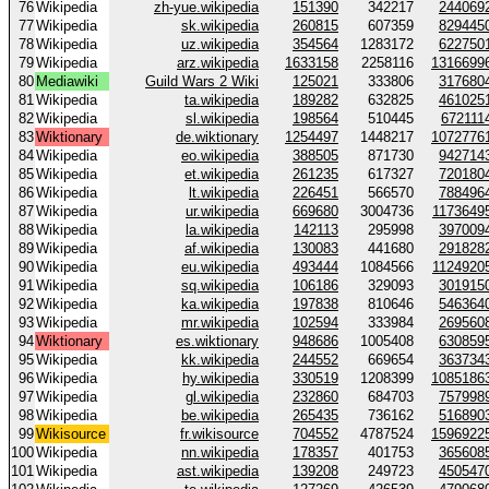
76
Wikipedia
zh-yue.wikipedia
151390
342217
244069
77
Wikipedia
sk.wikipedia
260815
607359
829445
78
Wikipedia
uz.wikipedia
354564
1283172
622750
79
Wikipedia
arz.wikipedia
1633158
2258116
1316699
80
Mediawiki
Guild Wars 2 Wiki
125021
333806
317680
81
Wikipedia
ta.wikipedia
189282
632825
461025
82
Wikipedia
sl.wikipedia
198564
510445
672111
83
Wiktionary
de.wiktionary
1254497
1448217
1072776
84
Wikipedia
eo.wikipedia
388505
871730
942714
85
Wikipedia
et.wikipedia
261235
617327
720180
86
Wikipedia
lt.wikipedia
226451
566570
788496
87
Wikipedia
ur.wikipedia
669680
3004736
1173649
88
Wikipedia
la.wikipedia
142113
295998
397009
89
Wikipedia
af.wikipedia
130083
441680
291828
90
Wikipedia
eu.wikipedia
493444
1084566
1124920
91
Wikipedia
sq.wikipedia
106186
329093
301915
92
Wikipedia
ka.wikipedia
197838
810646
546364
93
Wikipedia
mr.wikipedia
102594
333984
269560
94
Wiktionary
es.wiktionary
948686
1005408
630859
95
Wikipedia
kk.wikipedia
244552
669654
363734
96
Wikipedia
hy.wikipedia
330519
1208399
1085186
97
Wikipedia
gl.wikipedia
232860
684703
757998
98
Wikipedia
be.wikipedia
265435
736162
516890
99
Wikisource
fr.wikisource
704552
4787524
1596922
100
Wikipedia
nn.wikipedia
178357
401753
365608
101
Wikipedia
ast.wikipedia
139208
249723
450547