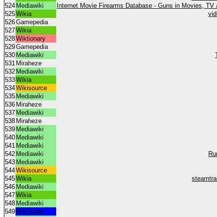
524
Mediawiki
Internet Movie Firearms Database - Guns in Movies, T
525
Wikia
vi
526
Gamepedia
527
Wikia
528
Wiktionary
529
Gamepedia
530
Mediawiki
531
Miraheze
532
Mediawiki
533
Wikia
534
Wikisource
535
Mediawiki
536
Miraheze
537
Mediawiki
538
Miraheze
539
Mediawiki
540
Mediawiki
541
Mediawiki
542
Mediawiki
Ru
543
Mediawiki
544
Wikisource
545
Wikia
steamtra
546
Mediawiki
547
Wikia
548
Mediawiki
549
Wikiquote