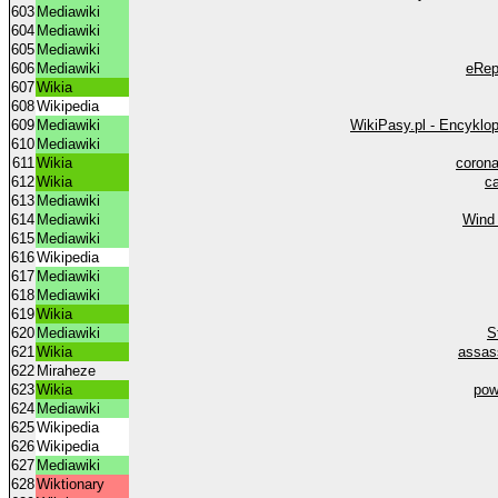
603
Mediawiki
604
Mediawiki
605
Mediawiki
606
Mediawiki
eRepu
607
Wikia
608
Wikipedia
609
Mediawiki
WikiPasy.pl - Encyklo
610
Mediawiki
611
Wikia
corona
612
Wikia
c
613
Mediawiki
614
Mediawiki
Wind 
615
Mediawiki
616
Wikipedia
617
Mediawiki
618
Mediawiki
619
Wikia
620
Mediawiki
S
621
Wikia
assas
622
Miraheze
623
Wikia
pow
624
Mediawiki
625
Wikipedia
626
Wikipedia
627
Mediawiki
628
Wiktionary