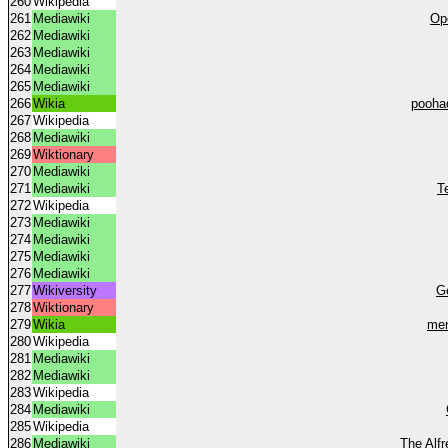
260
Wikipedia
261
Mediawiki
Op
262
Mediawiki
263
Mediawiki
264
Mediawiki
265
Mediawiki
266
Wikia
pooha
267
Wikipedia
268
Mediawiki
269
Wiktionary
270
Mediawiki
271
Mediawiki
T
272
Wikipedia
273
Mediawiki
274
Mediawiki
275
Mediawiki
276
Mediawiki
277
Wikiversity
G
278
Wiktionary
279
Wikia
mem
280
Wikipedia
281
Mediawiki
282
Mediawiki
283
Wikipedia
284
Mediawiki
285
Wikipedia
286
Mediawiki
The Alfr