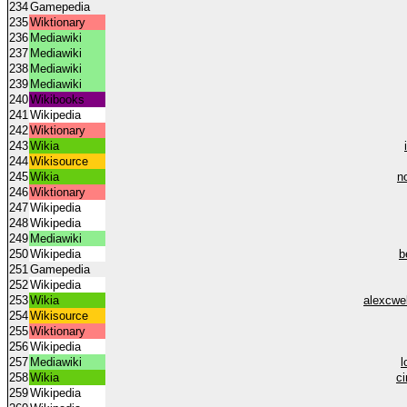
234
Gamepedia
235
Wiktionary
236
Mediawiki
237
Mediawiki
238
Mediawiki
239
Mediawiki
240
Wikibooks
241
Wikipedia
242
Wiktionary
243
Wikia
244
Wikisource
245
Wikia
n
246
Wiktionary
247
Wikipedia
248
Wikipedia
249
Mediawiki
250
Wikipedia
b
251
Gamepedia
252
Wikipedia
253
Wikia
alexcwe
254
Wikisource
255
Wiktionary
256
Wikipedia
257
Mediawiki
l
258
Wikia
c
259
Wikipedia