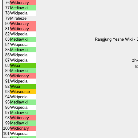
76
Wiktionary
77
Mediawiki
78
Wikipedia
79
Miraheze
80
Wiktionary
81
Wiktionary
82
Wikipedia
83
Mediawiki
Rangjung Yeshe Wiki - 
84
Wikipedia
85
Mediawiki
86
Wikipedia
87
Wikipedia
zh-
88
Wikia
s
89
Mediawiki
90
Wiktionary
91
Wikipedia
92
Wikia
93
Wikisource
94
Wikipedia
95
Mediawiki
96
Wikipedia
97
Mediawiki
98
Wiktionary
99
Mediawiki
100
Wiktionary
101
Wikipedia