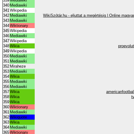
339
Mediawiki
340
Mediawiki
341
Wikipedia
342
Mediawiki
WikiSzótár.hu - eljuttat a megértésig | Online magya
343
Mediawiki
344
Wiktionary
345
Wikipedia
346
Mediawiki
347
Wikipedia
348
Wikia
proevolu
349
Wikipedia
350
Mediawiki
351
Mediawiki
352
Miraheze
353
Mediawiki
354
Wikia
355
Mediawiki
356
Mediawiki
357
Wikia
americanfootba
358
Wikia
t
359
Wikia
360
Wiktionary
361
Mediawiki
362
Wikiquote
363
Wikia
364
Mediawiki
365
Wiktionary