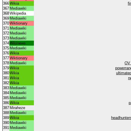
366
Wikia
f
367
Mediawiki
368
Wikipedia
369
Mediawiki
370
Wiktionary
371
Mediawiki
372
Mediawiki
373
Mediawiki
374
Wikinews
375
Mediawiki
376
Wikia
377
Wiktionary
378
Mediawiki
OV 
379
Wikia
powerran
380
Wikia
ultimate
381
Wikia
n
382
Wikia
383
Mediawiki
384
Mediawiki
385
Mediawiki
386
Wikia
p
387
Miraheze
388
Mediawiki
389
Wikia
headhunter
390
Mediawiki
391
Mediawiki