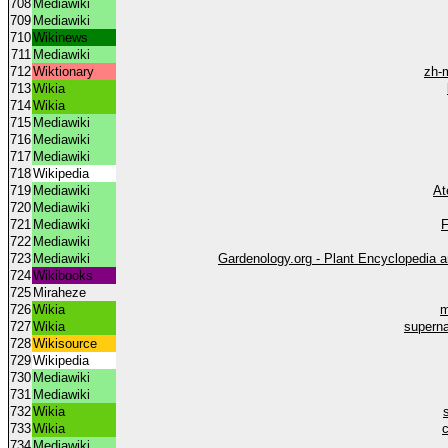
708
Mediawiki
709
Mediawiki
710
Wikinews
711
Mediawiki
712
Wiktionary
zh-m
713
Wikia
714
Wikia
715
Mediawiki
716
Mediawiki
717
Mediawiki
718
Wikipedia
719
Mediawiki
At
720
Mediawiki
721
Mediawiki
F
722
Mediawiki
723
Mediawiki
Gardenology.org - Plant Encyclopedia a
724
Wikibooks
725
Miraheze
726
Wikia
m
727
Wikia
supern
728
Wikisource
729
Wikipedia
730
Mediawiki
731
Mediawiki
732
Wikia
733
Wikia
c
734
Mediawiki