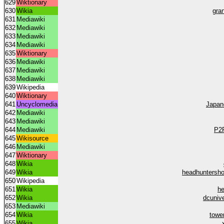
629
Wiktionary
630
Wikia
gra
631
Mediawiki
632
Mediawiki
633
Mediawiki
634
Mediawiki
635
Wiktionary
636
Mediawiki
637
Mediawiki
638
Mediawiki
639
Wikipedia
640
Wiktionary
641
Uncyclomedia
Japan
642
Mediawiki
643
Mediawiki
644
Mediawiki
P2P
645
Wikisource
646
Mediawiki
647
Wiktionary
648
Wikia
649
Wikia
headhuntersho
650
Wikipedia
651
Wikia
he
652
Wikia
dcuniv
653
Mediawiki
654
Wikia
towe
655
Wikia