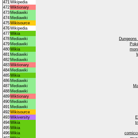
471
Wikipedia
472
Wiktionary
473
Mediawiki
474
Mediawiki
475
Wikisource
476
Wikipedia
477
Wikia
478
Mediawiki
Dungeons 
479
Mediawiki
Poké
480
Wikia
mons
481
Mediawiki
482
Mediawiki
483
Wiktionary
484
Mediawiki
485
Wikia
486
Mediawiki
487
Mediawiki
Ma
488
Mediawiki
489
Wiktionary
490
Mediawiki
491
Mediawiki
492
Wikisource
493
Wikiversity
E
494
Wikia
t
495
Wikia
496
Wikia
comicc