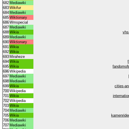
682
Mediawiki
683
Wikifur
684
Mediawiki
685
Wiktionary
686
Wmspecial
687
Mediawiki
688
Wikia
vhs
689
Mediawiki
690
Wiktionary
691
Wikia
692
Wikia
693
Miraheze
694
Wikia
695
Wikia
fandomof
696
Wikipedia
697
Mediawiki
698
Mediawiki
699
Wikia
cities-a
700
Wikipedia
701
Wikia
internati
702
Wikipedia
703
Wikia
704
Mediawiki
705
Wikia
kamenrider
706
Mediawiki
707
Mediawiki