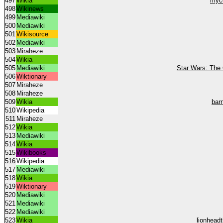
497
Wikia
myc
498
Wikinews
499
Mediawiki
500
Mediawiki
501
Wikisource
502
Mediawiki
503
Miraheze
504
Wikia
505
Mediawiki
Star Wars: The 
506
Wiktionary
507
Miraheze
508
Miraheze
509
Wikia
bar
510
Wikipedia
511
Miraheze
512
Wikia
513
Mediawiki
514
Wikia
515
Wikibooks
516
Wikipedia
517
Mediawiki
518
Wikia
519
Wiktionary
520
Mediawiki
521
Mediawiki
522
Mediawiki
523
Wikia
lionhead