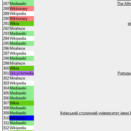
287
Mediawiki
The Alfr
288
Wiktionary
289
Wikipedia
290
Wiktionary
291
Wikia
e
292
Miraheze
293
Mediawiki
294
Wikipedia
295
Mediawiki
296
Miraheze
297
Wikipedia
298
Mediawiki
299
Miraheze
300
Wikia
301
Uncyclomedia
Portugu
302
Miraheze
303
Wikipedia
304
Mediawiki
305
Mediawiki
306
Mediawiki
307
Wikia
308
Mediawiki
309
Mediawiki
Київський столичний університет імені
310
Wikiquote
311
Mediawiki
312
Wikipedia