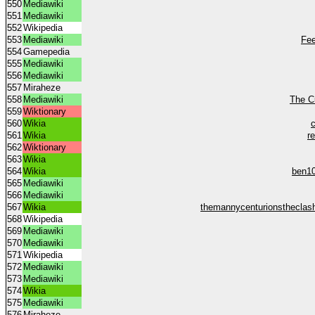
550
Mediawiki
551
Mediawiki
552
Wikipedia
553
Mediawiki
Fee
554
Gamepedia
555
Mediawiki
556
Mediawiki
557
Miraheze
558
Mediawiki
The C
559
Wiktionary
560
Wikia
561
Wikia
r
562
Wiktionary
563
Wikia
564
Wikia
ben10
565
Mediawiki
566
Mediawiki
567
Wikia
themannycenturionstheclas
568
Wikipedia
569
Mediawiki
570
Mediawiki
571
Wikipedia
572
Mediawiki
573
Mediawiki
574
Wikia
575
Mediawiki
576
Miraheze