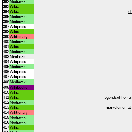
392
Mediawiki
393
Wikia
394
Wikia
d
395
Mediawiki
396
Mediawiki
397
Wikipedia
398
Wikia
399
Wiktionary
400
Mediawiki
401
Wikia
402
Mediawiki
403
Miraheze
404
Wikipedia
405
Mediawiki
406
Wikipedia
407
Wikipedia
408
Mediawiki
409
Wikibooks
410
Wikia
411
Wikia
legendsofthemul
412
Mediawiki
413
Wikia
marvelcinemat
414
Wiktionary
415
Mediawiki
416
Mediawiki
417
Wikia