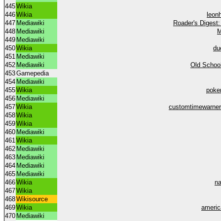
445
Wikia
446
Wikia
leon
447
Mediawiki
Roader's Digest
448
Mediawiki
M
449
Mediawiki
450
Wikia
du
451
Mediawiki
452
Mediawiki
Old Schoo
453
Gamepedia
454
Mediawiki
455
Wikia
poke
456
Mediawiki
457
Wikia
customtimewarner
458
Wikia
459
Wikia
460
Mediawiki
461
Wikia
462
Mediawiki
463
Mediawiki
464
Mediawiki
465
Mediawiki
466
Wikia
na
467
Wikia
468
Wikisource
469
Wikia
americ
470
Mediawiki