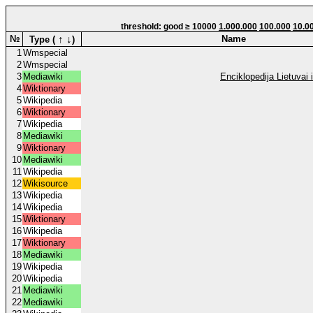
threshold: good ≥ 10000
1.000.000
100.000
10.0
↑
↓
№
Name
Type (
)
1
Wmspecial
2
Wmspecial
3
Mediawiki
Enciklopedija Lietuvai 
4
Wiktionary
5
Wikipedia
6
Wiktionary
7
Wikipedia
8
Mediawiki
9
Wiktionary
10
Mediawiki
11
Wikipedia
12
Wikisource
13
Wikipedia
14
Wikipedia
15
Wiktionary
16
Wikipedia
17
Wiktionary
18
Mediawiki
19
Wikipedia
20
Wikipedia
21
Mediawiki
22
Mediawiki