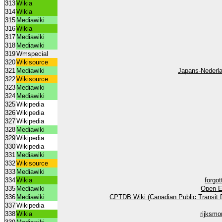
313
Wikia
314
Wikia
315
Mediawiki
316
Wikia
317
Mediawiki
318
Mediawiki
319
Wmspecial
320
Wikisource
321
Mediawiki
Japans-Nederl
322
Wikisource
323
Mediawiki
324
Mediawiki
325
Wikipedia
326
Wikipedia
327
Wikipedia
328
Mediawiki
329
Wikipedia
330
Wikipedia
331
Mediawiki
332
Wikisource
333
Mediawiki
334
Wikia
forgo
335
Mediawiki
Open E
336
Mediawiki
CPTDB Wiki (Canadian Public Transit 
337
Wikipedia
338
Wikia
rijksm