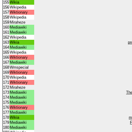
155
Wikia
156
Wikipedia
157
Wiktionary
158
Wikipedia
159
Miraheze
160
Mediawiki
161
Mediawiki
162
Wikipedia
163
Wikia
pr
164
Mediawiki
165
Wikipedia
166
Wiktionary
167
Mediawiki
168
Wmspecial
169
Wiktionary
170
Wikipedia
171
Wiktionary
172
Miraheze
173
Mediawiki
The
174
Mediawiki
175
Mediawiki
176
Wiktionary
177
Mediawiki
178
Wikia
m
179
Mediawiki
F
180
Mediawiki