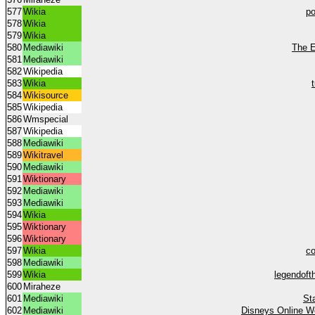
577
Wikia
po
578
Wikia
579
Wikia
580
Mediawiki
The E
581
Mediawiki
582
Wikipedia
583
Wikia
584
Wikisource
585
Wikipedia
586
Wmspecial
587
Wikipedia
588
Mediawiki
589
Wikitravel
590
Mediawiki
591
Wiktionary
592
Mediawiki
593
Mediawiki
594
Wikia
595
Wiktionary
596
Wiktionary
597
Wikia
co
598
Mediawiki
599
Wikia
legendoft
600
Miraheze
601
Mediawiki
St
602
Mediawiki
Disneys Online Wo