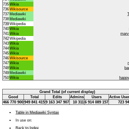
735
Wikia
736
Wikisource
737
Mediawiki
738
Mediawiki
739
Wikipedia
740
Wikia
741
Wikia
marv
742
Wikipedia
743
Wikia
744
Wikia
745
Wikia
746
Wikisource
747
Wikia
748
Wikia
ba
749
Mediawiki
750
Wikia
happy
Grand Total (of current display)
Good
Total
Edits
Admins
Users
Active Use
466 770 900
949 841 415
9 163 347 907
10 311
6 914 089 157
723 9
Table in Mediawiki Syntax
In use on:
Back to Index