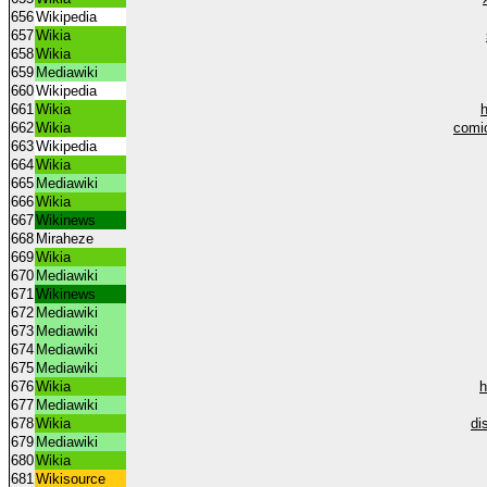
656
Wikipedia
657
Wikia
658
Wikia
659
Mediawiki
660
Wikipedia
661
Wikia
h
662
Wikia
comi
663
Wikipedia
664
Wikia
665
Mediawiki
666
Wikia
667
Wikinews
668
Miraheze
669
Wikia
670
Mediawiki
671
Wikinews
672
Mediawiki
673
Mediawiki
674
Mediawiki
675
Mediawiki
676
Wikia
h
677
Mediawiki
678
Wikia
di
679
Mediawiki
680
Wikia
681
Wikisource