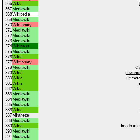
366
Wikia
367
Mediawiki
368
Wikipedia
369
Mediawiki
370
Wiktionary
371
Mediawiki
372
Mediawiki
373
Mediawiki
374
Wikinews
375
Mediawiki
376
Wikia
377
Wiktionary
378
Mediawiki
OV
379
Wikia
powerra
380
Wikia
ultimat
381
Wikia
382
Wikia
383
Mediawiki
384
Mediawiki
385
Mediawiki
386
Wikia
387
Miraheze
388
Mediawiki
389
Wikia
headhunte
390
Mediawiki
391
Mediawiki