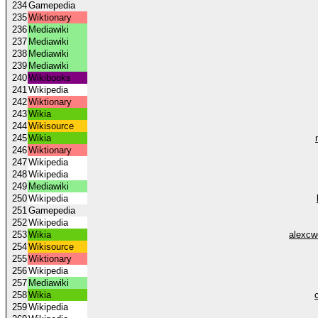
234
Gamepedia
235
Wiktionary
236
Mediawiki
237
Mediawiki
238
Mediawiki
239
Mediawiki
240
Wikibooks
241
Wikipedia
242
Wiktionary
243
Wikia
244
Wikisource
245
Wikia
246
Wiktionary
247
Wikipedia
248
Wikipedia
249
Mediawiki
250
Wikipedia
251
Gamepedia
252
Wikipedia
253
Wikia
alexcw
254
Wikisource
255
Wiktionary
256
Wikipedia
257
Mediawiki
258
Wikia
259
Wikipedia