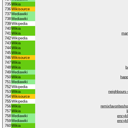
735
Wikia
736
Wikisource
737
Mediawiki
738
Mediawiki
739
Wikipedia
740
Wikia
741
Wikia
mar
742
Wikipedia
743
Wikia
744
Wikia
745
Wikia
746
Wikisource
747
Wikia
748
Wikia
b
749
Mediawiki
750
Wikia
happ
751
Mediawiki
752
Wikipedia
753
Wikia
neighbours
754
Wikisource
755
Wikipedia
756
Wikia
remixfavorites
757
Wikia
758
Mediawiki
encykl
759
Mediawiki
encykl
760
Wikia