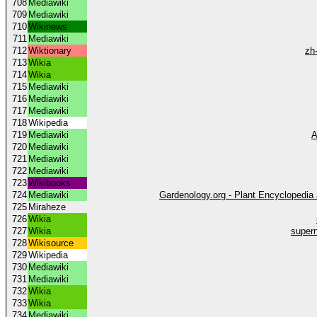
708
Mediawiki
709
Mediawiki
710
Wikinews
711
Mediawiki
712
Wiktionary
zh
713
Wikia
714
Wikia
715
Mediawiki
716
Mediawiki
717
Mediawiki
718
Wikipedia
719
Mediawiki
A
720
Mediawiki
721
Mediawiki
722
Mediawiki
723
Wikibooks
724
Mediawiki
Gardenology.org - Plant Encyclopedia
725
Miraheze
726
Wikia
727
Wikia
super
728
Wikisource
729
Wikipedia
730
Mediawiki
731
Mediawiki
732
Wikia
733
Wikia
734
Mediawiki