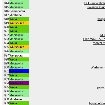
814
Mediawiki
La Grande Bibl
815
Mediawiki
Golarion Insi
816
Gamepedia
817
Miraheze
818
Wikia
wings
819
Wikisource
820
Wikia
821
Wikia
822
Mediawiki
Mul
823
Mediawiki
Tibia Wiki - A E
824
Wikia
marvel-m
825
Wikisource
826
Mediawiki
827
Wikipedia
828
Wikia
829
Mediawiki
830
Mediawiki
Warhamme
831
Wikiquote
832
Wikia
833
Mediawiki
834
Wikibooks
835
Wikia
paw-p
836
Mediawiki
837
Mediawiki
838
Miraheze
839
Wikia
hypothetica