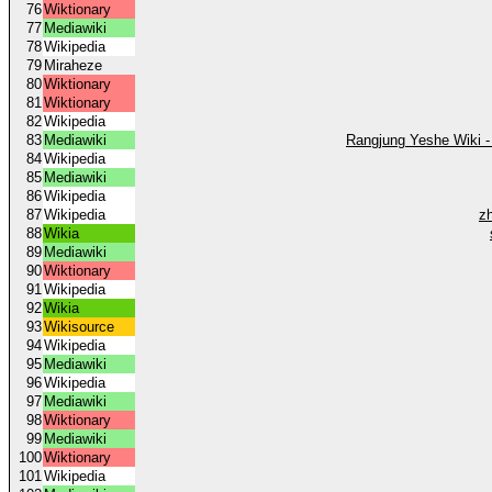
76
Wiktionary
77
Mediawiki
78
Wikipedia
79
Miraheze
80
Wiktionary
81
Wiktionary
82
Wikipedia
83
Mediawiki
Rangjung Yeshe Wiki -
84
Wikipedia
85
Mediawiki
86
Wikipedia
87
Wikipedia
z
88
Wikia
89
Mediawiki
90
Wiktionary
91
Wikipedia
92
Wikia
93
Wikisource
94
Wikipedia
95
Mediawiki
96
Wikipedia
97
Mediawiki
98
Wiktionary
99
Mediawiki
100
Wiktionary
101
Wikipedia