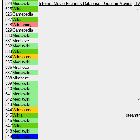
524
Mediawiki
Internet Movie Firearms Database - Guns in Movies, 
525
Wikia
v
526
Gamepedia
527
Wikia
528
Wiktionary
529
Gamepedia
530
Mediawiki
531
Miraheze
532
Mediawiki
533
Wikia
534
Wikisource
535
Mediawiki
536
Miraheze
537
Mediawiki
538
Miraheze
539
Mediawiki
540
Mediawiki
541
Mediawiki
542
Mediawiki
R
543
Mediawiki
544
Wikisource
545
Wikia
steamtr
546
Mediawiki
547
Wikia
548
Mediawiki
549
Wikiquote