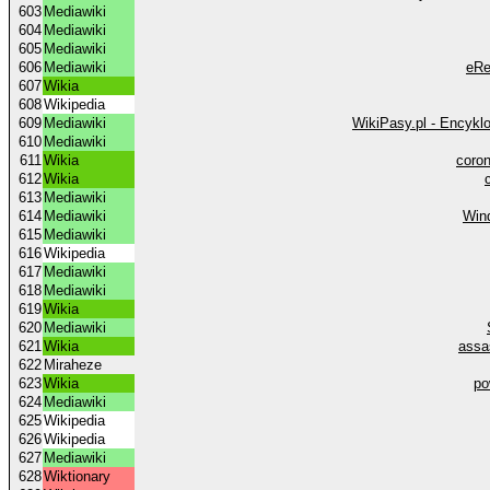
603
Mediawiki
604
Mediawiki
605
Mediawiki
606
Mediawiki
eRe
607
Wikia
608
Wikipedia
609
Mediawiki
WikiPasy.pl - Encykl
610
Mediawiki
611
Wikia
coron
612
Wikia
613
Mediawiki
614
Mediawiki
Wind
615
Mediawiki
616
Wikipedia
617
Mediawiki
618
Mediawiki
619
Wikia
620
Mediawiki
621
Wikia
assa
622
Miraheze
623
Wikia
po
624
Mediawiki
625
Wikipedia
626
Wikipedia
627
Mediawiki
628
Wiktionary