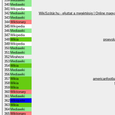
339
Mediawiki
340
Mediawiki
341
Wikipedia
342
Mediawiki
WikiSzótár.hu - eljuttat a megértésig | Online magy
343
Mediawiki
344
Wiktionary
345
Wikipedia
346
Mediawiki
347
Wikipedia
348
Wikia
proevol
349
Wikipedia
350
Mediawiki
351
Mediawiki
352
Miraheze
353
Mediawiki
354
Wikia
355
Mediawiki
356
Mediawiki
357
Wikia
americanfootb
358
Wikia
359
Wikia
360
Wiktionary
361
Mediawiki
362
Wikiquote
363
Wikia
364
Mediawiki
365
Wiktionary