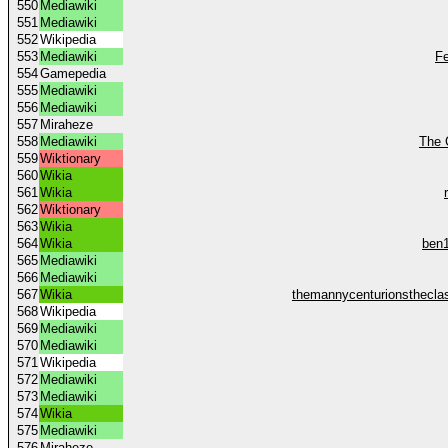
550
Mediawiki
551
Mediawiki
552
Wikipedia
553
Mediawiki
Fe
554
Gamepedia
555
Mediawiki
556
Mediawiki
557
Miraheze
558
Mediawiki
The 
559
Wiktionary
560
Wikia
561
Wikia
562
Wiktionary
563
Wikia
564
Wikia
ben1
565
Mediawiki
566
Mediawiki
567
Wikia
themannycenturionsthecla
568
Wikipedia
569
Mediawiki
570
Mediawiki
571
Wikipedia
572
Mediawiki
573
Mediawiki
574
Wikia
575
Mediawiki
576
Miraheze