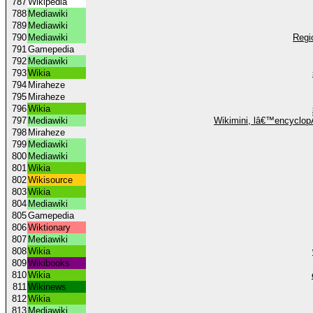
787
Wikipedia
788
Mediawiki
789
Mediawiki
790
Mediawiki
Regi
791
Gamepedia
792
Mediawiki
793
Wikia
794
Miraheze
795
Miraheze
796
Wikia
797
Mediawiki
Wikimini, lâ€™encyclop
798
Miraheze
799
Mediawiki
800
Mediawiki
801
Wikia
802
Wikisource
803
Wikia
804
Mediawiki
805
Gamepedia
806
Wiktionary
807
Mediawiki
808
Wikia
809
Wikibooks
810
Wikia
811
Wikinews
812
Wikia
813
Mediawiki