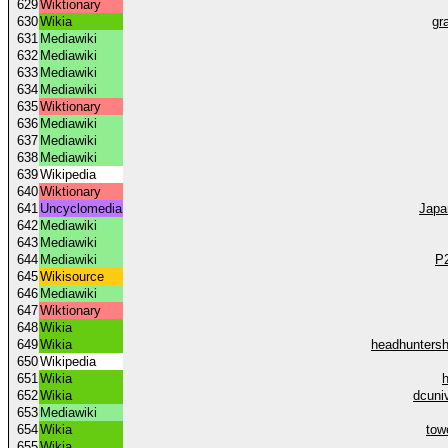
629
Wiktionary
630
Wikia
gr
631
Mediawiki
632
Mediawiki
633
Mediawiki
634
Mediawiki
635
Wiktionary
636
Mediawiki
637
Mediawiki
638
Mediawiki
639
Wikipedia
640
Wiktionary
641
Uncyclomedia
Japa
642
Mediawiki
643
Mediawiki
644
Mediawiki
P2
645
Wikisource
646
Mediawiki
647
Wiktionary
648
Wikia
649
Wikia
headhuntersh
650
Wikipedia
651
Wikia
652
Wikia
dcuni
653
Mediawiki
654
Wikia
tow
655
Wikia