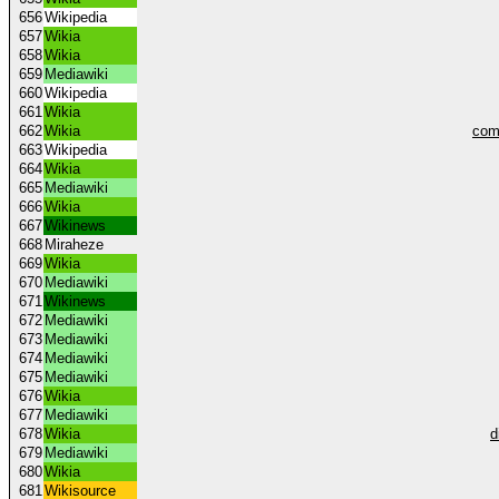
656
Wikipedia
657
Wikia
658
Wikia
659
Mediawiki
660
Wikipedia
661
Wikia
662
Wikia
com
663
Wikipedia
664
Wikia
665
Mediawiki
666
Wikia
667
Wikinews
668
Miraheze
669
Wikia
670
Mediawiki
671
Wikinews
672
Mediawiki
673
Mediawiki
674
Mediawiki
675
Mediawiki
676
Wikia
677
Mediawiki
678
Wikia
d
679
Mediawiki
680
Wikia
681
Wikisource