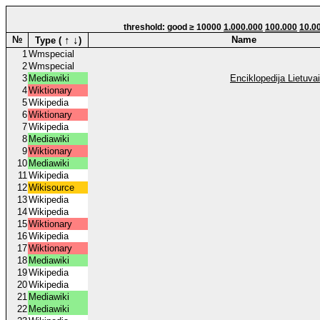
threshold: good ≥ 10000
1.000.000
100.000
10.0
↑
↓
№
Name
Type (
)
1
Wmspecial
2
Wmspecial
3
Mediawiki
Enciklopedija Lietuvai
4
Wiktionary
5
Wikipedia
6
Wiktionary
7
Wikipedia
8
Mediawiki
9
Wiktionary
10
Mediawiki
11
Wikipedia
12
Wikisource
13
Wikipedia
14
Wikipedia
15
Wiktionary
16
Wikipedia
17
Wiktionary
18
Mediawiki
19
Wikipedia
20
Wikipedia
21
Mediawiki
22
Mediawiki