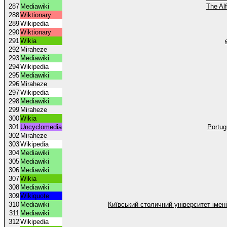
287
Mediawiki
The Al
288
Wiktionary
289
Wikipedia
290
Wiktionary
291
Wikia
292
Miraheze
293
Mediawiki
294
Wikipedia
295
Mediawiki
296
Miraheze
297
Wikipedia
298
Mediawiki
299
Miraheze
300
Wikia
301
Uncyclomedia
Portug
302
Miraheze
303
Wikipedia
304
Mediawiki
305
Mediawiki
306
Mediawiki
307
Wikia
308
Mediawiki
309
Wikiquote
310
Mediawiki
Київський столичний університет імен
311
Mediawiki
312
Wikipedia