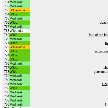
761
Mediawiki
762
Mediawiki
763
Wikisource
764
Wikia
765
Mediawiki
766
Wikia
death
767
Mediawiki
768
Wikipedia
769
Wikia
fate-of-the-k
770
Mediawiki
771
Wikia
fa
772
Wikisource
773
Wikia
oldschoo
774
Wikia
775
Wikia
776
Mediawiki
777
Wikia
abs
778
Wikia
goanimate
779
Mediawiki
780
Mediawiki
781
Mediawiki
Enc
782
Wikia
783
Mediawiki
784
Mediawiki
785
Mediawiki
786
Mediawiki
Th