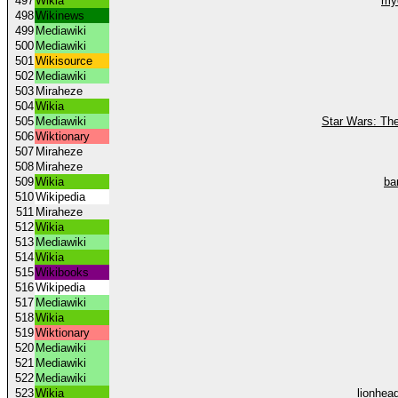
497
Wikia
my
498
Wikinews
499
Mediawiki
500
Mediawiki
501
Wikisource
502
Mediawiki
503
Miraheze
504
Wikia
505
Mediawiki
Star Wars: The
506
Wiktionary
507
Miraheze
508
Miraheze
509
Wikia
ba
510
Wikipedia
511
Miraheze
512
Wikia
513
Mediawiki
514
Wikia
515
Wikibooks
516
Wikipedia
517
Mediawiki
518
Wikia
519
Wiktionary
520
Mediawiki
521
Mediawiki
522
Mediawiki
523
Wikia
lionhea