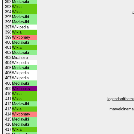
392
Mediawiki
393
Wikia
394
Wikia
395
Mediawiki
396
Mediawiki
397
Wikipedia
398
Wikia
399
Wiktionary
400
Mediawiki
401
Wikia
402
Mediawiki
403
Miraheze
404
Wikipedia
405
Mediawiki
406
Wikipedia
407
Wikipedia
408
Mediawiki
409
Wikibooks
410
Wikia
411
Wikia
legendsofthemu
412
Mediawiki
413
Wikia
marvelcinema
414
Wiktionary
415
Mediawiki
416
Mediawiki
417
Wikia