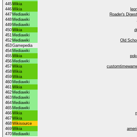
445
Wikia
446
Wikia
leo
447
Mediawiki
Roader's Diges
448
Mediawiki
449
Mediawiki
450
Wikia
d
451
Mediawiki
452
Mediawiki
Old Scho
453
Gamepedia
454
Mediawiki
455
Wikia
pok
456
Mediawiki
457
Wikia
customtimewarne
458
Wikia
459
Wikia
460
Mediawiki
461
Wikia
462
Mediawiki
463
Mediawiki
464
Mediawiki
465
Mediawiki
466
Wikia
467
Wikia
468
Wikisource
469
Wikia
ameri
470
Mediawiki