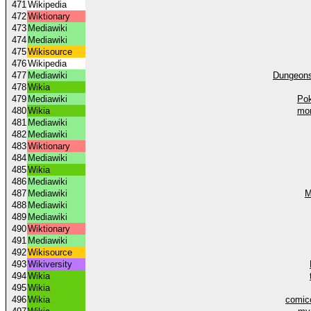
471
Wikipedia
472
Wiktionary
473
Mediawiki
474
Mediawiki
475
Wikisource
476
Wikipedia
477
Mediawiki
Dungeons
478
Wikia
479
Mediawiki
Pok
480
Wikia
mon
481
Mediawiki
482
Mediawiki
483
Wiktionary
484
Mediawiki
485
Wikia
486
Mediawiki
487
Mediawiki
M
488
Mediawiki
489
Mediawiki
490
Wiktionary
491
Mediawiki
492
Wikisource
493
Wikiversity
494
Wikia
495
Wikia
496
Wikia
comic