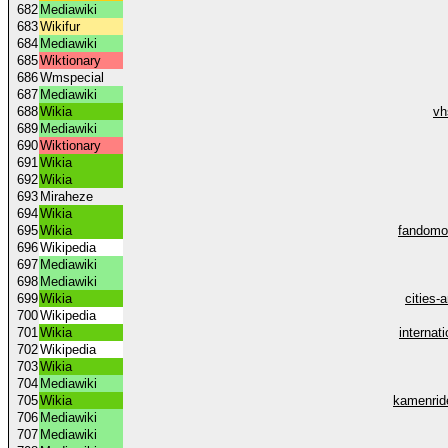
682
Mediawiki
683
Wikifur
684
Mediawiki
685
Wiktionary
686
Wmspecial
687
Mediawiki
688
Wikia
vh
689
Mediawiki
690
Wiktionary
691
Wikia
692
Wikia
693
Miraheze
694
Wikia
695
Wikia
fandomo
696
Wikipedia
697
Mediawiki
698
Mediawiki
699
Wikia
cities-
700
Wikipedia
701
Wikia
internat
702
Wikipedia
703
Wikia
704
Mediawiki
705
Wikia
kamenride
706
Mediawiki
707
Mediawiki