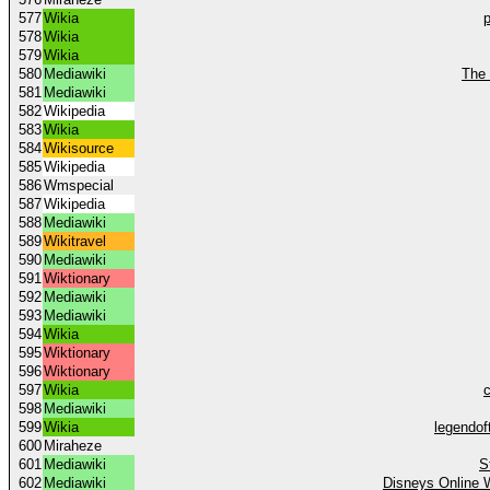
577
Wikia
578
Wikia
579
Wikia
580
Mediawiki
The 
581
Mediawiki
582
Wikipedia
583
Wikia
584
Wikisource
585
Wikipedia
586
Wmspecial
587
Wikipedia
588
Mediawiki
589
Wikitravel
590
Mediawiki
591
Wiktionary
592
Mediawiki
593
Mediawiki
594
Wikia
595
Wiktionary
596
Wiktionary
597
Wikia
598
Mediawiki
599
Wikia
legendof
600
Miraheze
601
Mediawiki
S
602
Mediawiki
Disneys Online W