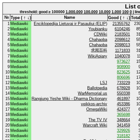
List 
threshold: good ≥ 100000
1.000.000
100.000
10.000
1.000
100
0
| li
↑
↓
↑
↓
№
Name
Type (
)
Good (
)
Total
1
Mediawiki
Enciklopedija Lietuvai ir Pasauliui (ELIP)
21355762
23
2
Mediawiki
Youbianku
6104246
8
3
Mediawiki
CDWiki
2183501
3
4
Mediawiki
Chahaoba
2098612
5
5
Mediawiki
Chahaoba
2098013
5
求闻百科
6
Mediawiki
1171833
3
7
Mediawiki
WikiApiary
1040078
1
8
Mediawiki
973627
1
9
Mediawiki
908900
10
Mediawiki
823625
1
11
Mediawiki
806696
1
12
Mediawiki
LSJ
733229
1
13
Mediawiki
Ballotpedia
678928
1
14
Mediawiki
WarMemorial.us
550338
15
Mediawiki
Rangjung Yeshe Wiki - Dharma Dictionary
461897
1
16
Mediawiki
veikkos-archiv
453386
1
17
Mediawiki
OmegaWiki
424377
18
Mediawiki
365698
19
Mediawiki
The TV IV
348664
20
Mediawiki
Warcraft Wiki
341459
21
Mediawiki
329926
22
Mediawiki
318182