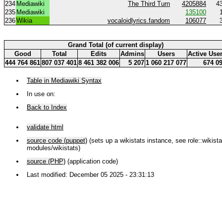
234
Mediawiki
The Third Turn
4205884
4
235
Mediawiki
135100
236
Wikia
vocaloidlyrics.fandom
106077
Grand Total (of current display)
Good
Total
Edits
Admins
Users
Active Use
444 764 861
807 037 401
8 461 382 006
5 207
1 060 217 077
674 0
Table in Mediawiki Syntax
In use on:
Back to Index
validate html
source code (puppet)
(sets up a wikistats instance, see role::wikistat
modules/wikistats)
source (PHP)
(application code)
Last modified: December 05 2025 - 23:31:13