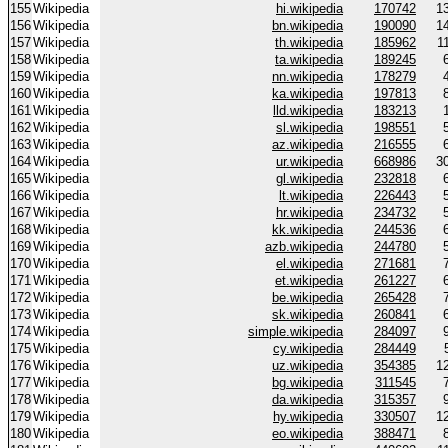
155
Wikipedia
hi.wikipedia
170742
1
156
Wikipedia
bn.wikipedia
190090
1
157
Wikipedia
th.wikipedia
185962
1
158
Wikipedia
ta.wikipedia
189245
159
Wikipedia
nn.wikipedia
178279
160
Wikipedia
ka.wikipedia
197813
161
Wikipedia
lld.wikipedia
183213
162
Wikipedia
sl.wikipedia
198551
163
Wikipedia
az.wikipedia
216555
164
Wikipedia
ur.wikipedia
668986
3
165
Wikipedia
gl.wikipedia
232818
166
Wikipedia
lt.wikipedia
226443
167
Wikipedia
hr.wikipedia
234732
168
Wikipedia
kk.wikipedia
244536
169
Wikipedia
azb.wikipedia
244780
170
Wikipedia
el.wikipedia
271681
171
Wikipedia
et.wikipedia
261227
172
Wikipedia
be.wikipedia
265428
173
Wikipedia
sk.wikipedia
260841
174
Wikipedia
simple.wikipedia
284097
175
Wikipedia
cy.wikipedia
284449
176
Wikipedia
uz.wikipedia
354385
1
177
Wikipedia
bg.wikipedia
311545
178
Wikipedia
da.wikipedia
315357
179
Wikipedia
hy.wikipedia
330507
1
180
Wikipedia
eo.wikipedia
388471