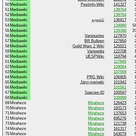
50
Mediawiki
Pestinfo-Wiki
141327
51
Mediawiki
138764
52
Mediawiki
138764
53
Mediawiki
நூலகம்
136917
54
Mediawiki
134990
5
55
Mediawiki
133390
2
56
Mediawiki
Vaniquotes
127870
57
Mediawiki
BR Bullpen
127850
58
Mediawiki
Guild Wars 2 Wiki
125021
59
Mediawiki
Vanipedia
122708
60
Mediawiki
UESPWiki
118794
61
Mediawiki
117845
62
Mediawiki
109064
63
Mediawiki
107569
64
Mediawiki
PRG Wiki
106905
65
Mediawiki
Järvi-meriwiki
101942
66
Mediawiki
101561
67
Mediawiki
Species-ID
100597
68
Mediawiki
100099
69
Miraheze
Miraheze
126423
70
Miraheze
Miraheze
183173
71
Miraheze
Miraheze
137653
72
Miraheze
Miraheze
695276
73
Miraheze
Miraheze
121738
74
Miraheze
Miraheze
161317
75
Miraheze
Miraheze
543079