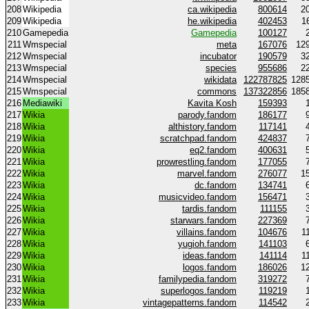
208
Wikipedia
ca.wikipedia
800614
2
209
Wikipedia
he.wikipedia
402453
1
210
Gamepedia
Gamepedia
100127
211
Wmspecial
meta
167076
12
212
Wmspecial
incubator
190579
3
213
Wmspecial
species
955686
2
214
Wmspecial
wikidata
122787825
128
215
Wmspecial
commons
137322856
185
216
Mediawiki
Kavita Kosh
159393
217
Wikia
parody.fandom
186177
218
Wikia
althistory.fandom
117141
219
Wikia
scratchpad.fandom
424837
220
Wikia
eq2.fandom
400631
221
Wikia
prowrestling.fandom
177055
222
Wikia
marvel.fandom
276077
1
223
Wikia
dc.fandom
134741
224
Wikia
musicvideo.fandom
156471
225
Wikia
tardis.fandom
111155
226
Wikia
starwars.fandom
227369
227
Wikia
villains.fandom
104676
1
228
Wikia
yugioh.fandom
141103
229
Wikia
ideas.fandom
141114
1
230
Wikia
logos.fandom
186026
1
231
Wikia
familypedia.fandom
319272
232
Wikia
superlogos.fandom
119219
233
Wikia
vintagepatterns.fandom
114542