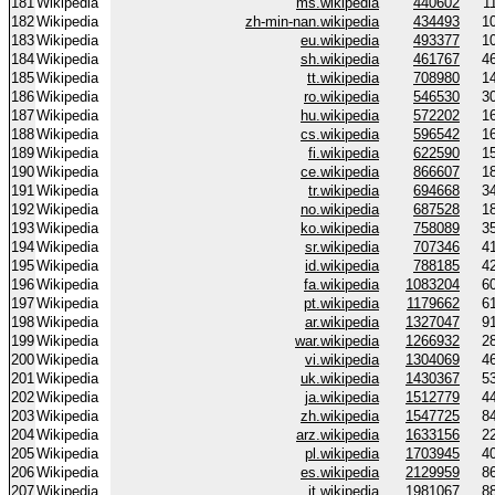
181
Wikipedia
ms.wikipedia
440602
1
182
Wikipedia
zh-min-nan.wikipedia
434493
1
183
Wikipedia
eu.wikipedia
493377
1
184
Wikipedia
sh.wikipedia
461767
4
185
Wikipedia
tt.wikipedia
708980
1
186
Wikipedia
ro.wikipedia
546530
3
187
Wikipedia
hu.wikipedia
572202
1
188
Wikipedia
cs.wikipedia
596542
1
189
Wikipedia
fi.wikipedia
622590
1
190
Wikipedia
ce.wikipedia
866607
1
191
Wikipedia
tr.wikipedia
694668
3
192
Wikipedia
no.wikipedia
687528
1
193
Wikipedia
ko.wikipedia
758089
3
194
Wikipedia
sr.wikipedia
707346
4
195
Wikipedia
id.wikipedia
788185
4
196
Wikipedia
fa.wikipedia
1083204
6
197
Wikipedia
pt.wikipedia
1179662
6
198
Wikipedia
ar.wikipedia
1327047
9
199
Wikipedia
war.wikipedia
1266932
2
200
Wikipedia
vi.wikipedia
1304069
4
201
Wikipedia
uk.wikipedia
1430367
5
202
Wikipedia
ja.wikipedia
1512779
4
203
Wikipedia
zh.wikipedia
1547725
8
204
Wikipedia
arz.wikipedia
1633156
2
205
Wikipedia
pl.wikipedia
1703945
4
206
Wikipedia
es.wikipedia
2129959
8
207
Wikipedia
it.wikipedia
1981067
8