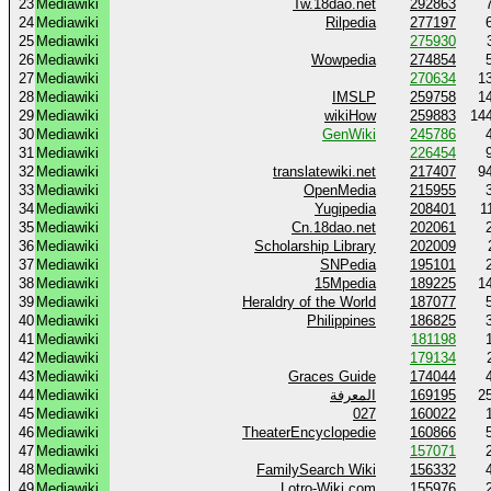
23
Mediawiki
Tw.18dao.net
292863
24
Mediawiki
Rilpedia
277197
25
Mediawiki
275930
26
Mediawiki
Wowpedia
274854
27
Mediawiki
270634
1
28
Mediawiki
IMSLP
259758
1
29
Mediawiki
wikiHow
259883
14
30
Mediawiki
GenWiki
245786
31
Mediawiki
226454
32
Mediawiki
translatewiki.net
217407
9
33
Mediawiki
OpenMedia
215955
34
Mediawiki
Yugipedia
208401
1
35
Mediawiki
Cn.18dao.net
202061
36
Mediawiki
Scholarship Library
202009
37
Mediawiki
SNPedia
195101
38
Mediawiki
15Mpedia
189225
1
39
Mediawiki
Heraldry of the World
187077
40
Mediawiki
Philippines
186825
41
Mediawiki
181198
42
Mediawiki
179134
43
Mediawiki
Graces Guide
174044
44
Mediawiki
المعرفة
169195
2
45
Mediawiki
027
160022
46
Mediawiki
TheaterEncyclopedie
160866
47
Mediawiki
157071
48
Mediawiki
FamilySearch Wiki
156332
49
Mediawiki
Lotro-Wiki.com
155976