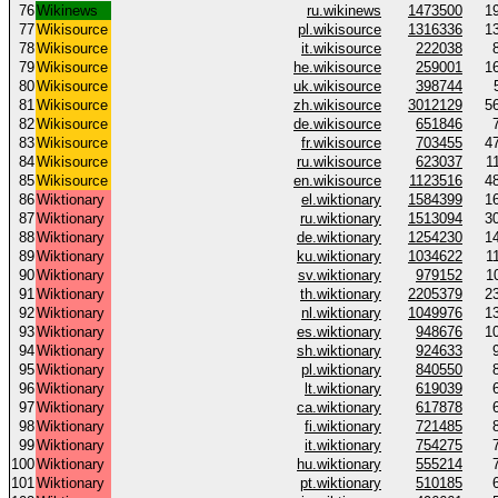
76
Wikinews
ru.wikinews
1473500
1
77
Wikisource
pl.wikisource
1316336
1
78
Wikisource
it.wikisource
222038
79
Wikisource
he.wikisource
259001
1
80
Wikisource
uk.wikisource
398744
81
Wikisource
zh.wikisource
3012129
5
82
Wikisource
de.wikisource
651846
83
Wikisource
fr.wikisource
703455
4
84
Wikisource
ru.wikisource
623037
1
85
Wikisource
en.wikisource
1123516
4
86
Wiktionary
el.wiktionary
1584399
1
87
Wiktionary
ru.wiktionary
1513094
3
88
Wiktionary
de.wiktionary
1254230
1
89
Wiktionary
ku.wiktionary
1034622
1
90
Wiktionary
sv.wiktionary
979152
1
91
Wiktionary
th.wiktionary
2205379
2
92
Wiktionary
nl.wiktionary
1049976
1
93
Wiktionary
es.wiktionary
948676
1
94
Wiktionary
sh.wiktionary
924633
95
Wiktionary
pl.wiktionary
840550
96
Wiktionary
lt.wiktionary
619039
97
Wiktionary
ca.wiktionary
617878
98
Wiktionary
fi.wiktionary
721485
99
Wiktionary
it.wiktionary
754275
100
Wiktionary
hu.wiktionary
555214
101
Wiktionary
pt.wiktionary
510185