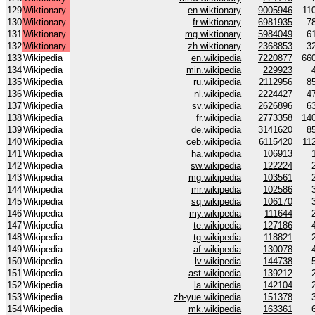
129
Wiktionary
en.wiktionary
9005946
11
130
Wiktionary
fr.wiktionary
6981935
7
131
Wiktionary
mg.wiktionary
5984049
6
132
Wiktionary
zh.wiktionary
2368853
3
133
Wikipedia
en.wikipedia
7220877
66
134
Wikipedia
min.wikipedia
229923
135
Wikipedia
ru.wikipedia
2112956
8
136
Wikipedia
nl.wikipedia
2224427
4
137
Wikipedia
sv.wikipedia
2626896
6
138
Wikipedia
fr.wikipedia
2773358
14
139
Wikipedia
de.wikipedia
3141620
8
140
Wikipedia
ceb.wikipedia
6115420
11
141
Wikipedia
ha.wikipedia
106913
142
Wikipedia
sw.wikipedia
122224
143
Wikipedia
mg.wikipedia
103561
144
Wikipedia
mr.wikipedia
102586
145
Wikipedia
sq.wikipedia
106170
146
Wikipedia
my.wikipedia
111644
147
Wikipedia
te.wikipedia
127186
148
Wikipedia
tg.wikipedia
118821
149
Wikipedia
af.wikipedia
130078
150
Wikipedia
lv.wikipedia
144738
151
Wikipedia
ast.wikipedia
139212
152
Wikipedia
la.wikipedia
142104
153
Wikipedia
zh-yue.wikipedia
151378
154
Wikipedia
mk.wikipedia
163361