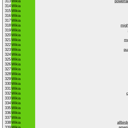
313
Wikia
powerra
314
Wikia
315
Wikia
316
Wikia
317
Wikia
318
Wikia
mig
319
Wikia
320
Wikia
321
Wikia
mo
322
Wikia
323
Wikia
pu
324
Wikia
325
Wikia
326
Wikia
327
Wikia
328
Wikia
329
Wikia
330
Wikia
331
Wikia
332
Wikia
333
Wikia
334
Wikia
335
Wikia
336
Wikia
337
Wikia
338
Wikia
allbir
339
Wikia
ameri