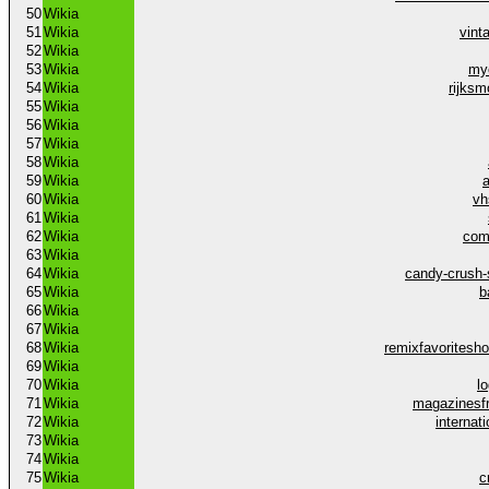
50
Wikia
51
Wikia
vint
52
Wikia
53
Wikia
my
54
Wikia
rijks
55
Wikia
56
Wikia
57
Wikia
58
Wikia
59
Wikia
60
Wikia
vh
61
Wikia
62
Wikia
com
63
Wikia
64
Wikia
candy-crush-
65
Wikia
b
66
Wikia
67
Wikia
68
Wikia
remixfavorites
69
Wikia
70
Wikia
l
71
Wikia
magazinesf
72
Wikia
internat
73
Wikia
74
Wikia
75
Wikia
c