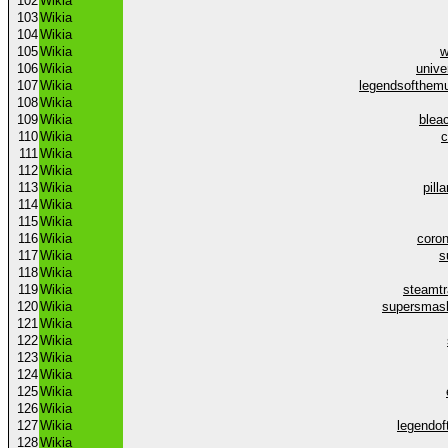
102
Wikia
103
Wikia
104
Wikia
105
Wikia
w
106
Wikia
unive
107
Wikia
legendsofthemu
108
Wikia
109
Wikia
blea
110
Wikia
c
111
Wikia
112
Wikia
113
Wikia
pill
114
Wikia
115
Wikia
116
Wikia
coron
117
Wikia
s
118
Wikia
119
Wikia
steamtr
120
Wikia
supersmas
121
Wikia
122
Wikia
123
Wikia
124
Wikia
125
Wikia
126
Wikia
127
Wikia
legendof
128
Wikia