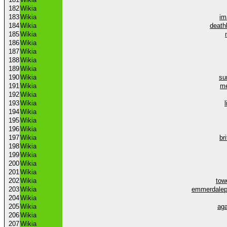
182
Wikia
183
Wikia
im
184
Wikia
death
185
Wikia
186
Wikia
187
Wikia
188
Wikia
189
Wikia
190
Wikia
su
191
Wikia
me
192
Wikia
193
Wikia
194
Wikia
195
Wikia
196
Wikia
197
Wikia
br
198
Wikia
199
Wikia
200
Wikia
201
Wikia
202
Wikia
tow
203
Wikia
emmerdalep
204
Wikia
205
Wikia
aga
206
Wikia
207
Wikia