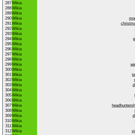
287
Wikia
288
Wikia
289
Wikia
290
Wikia
mon
291
Wikia
christm
292
Wikia
293
Wikia
294
Wikia
295
Wikia
296
Wikia
297
Wikia
298
Wikia
299
Wikia
wa
300
Wikia
301
Wikia
t
302
Wikia
303
Wikia
d
304
Wikia
305
Wikia
306
Wikia
307
Wikia
headhuntersh
308
Wikia
309
Wikia
d
310
Wikia
311
Wikia
312
Wikia
v