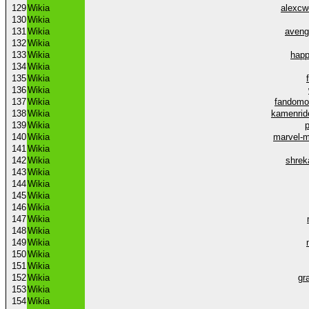
129
Wikia
alexcw
130
Wikia
131
Wikia
aveng
132
Wikia
133
Wikia
happ
134
Wikia
135
Wikia
136
Wikia
137
Wikia
fandomo
138
Wikia
kamenride
139
Wikia
140
Wikia
marvel-m
141
Wikia
142
Wikia
shrek
143
Wikia
144
Wikia
145
Wikia
146
Wikia
147
Wikia
148
Wikia
149
Wikia
150
Wikia
151
Wikia
152
Wikia
gr
153
Wikia
154
Wikia