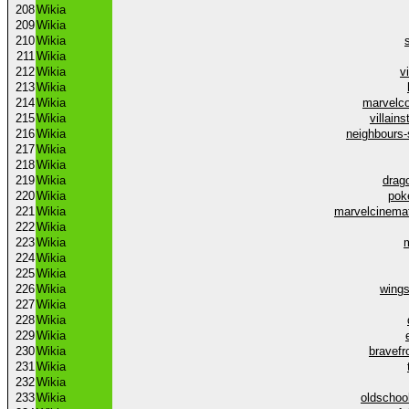
208
Wikia
209
Wikia
210
Wikia
211
Wikia
212
Wikia
v
213
Wikia
214
Wikia
marvelc
215
Wikia
villain
216
Wikia
neighbours
217
Wikia
218
Wikia
219
Wikia
drag
220
Wikia
pok
221
Wikia
marvelcinema
222
Wikia
223
Wikia
224
Wikia
225
Wikia
226
Wikia
wings
227
Wikia
228
Wikia
229
Wikia
230
Wikia
bravefr
231
Wikia
232
Wikia
233
Wikia
oldschoo