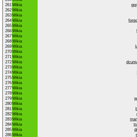
261
Wikia
gr
262
Wikia
263
Wikia
264
Wikia
forg
265
Wikia
266
Wikia
267
Wikia
268
Wikia
269
Wikia
270
Wikia
271
Wikia
272
Wikia
dcuni
273
Wikia
274
Wikia
275
Wikia
276
Wikia
277
Wikia
278
Wikia
279
Wikia
w
280
Wikia
281
Wikia
282
Wikia
283
Wikia
mar
284
Wikia
t
285
Wikia
d
286
Wikia