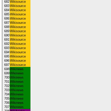
682
Wikisource
683
Wikisource
684
Wikisource
685
Wikisource
686
Wikisource
687
Wikisource
688
Wikisource
689
Wikisource
690
Wikisource
691
Wikisource
692
Wikisource
693
Wikisource
694
Wikisource
695
Wikisource
696
Wikisource
697
Wikisource
698
Wikinews
699
Wikinews
700
Wikinews
701
Wikinews
702
Wikinews
703
Wikinews
704
Wikinews
705
Wikinews
706
Wikinews
707
Wikinews