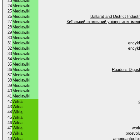
23
Mediawiki
24
Mediawiki
25
Mediawiki
26
Mediawiki
Ballarat and District Industr
27
Mediawiki
Київський столичний університет імен
28
Mediawiki
29
Mediawiki
30
Mediawiki
31
Mediawiki
encykl
32
Mediawiki
encykl
33
Mediawiki
34
Mediawiki
35
Mediawiki
36
Mediawiki
Roader's Diges
37
Mediawiki
38
Mediawiki
39
Mediawiki
40
Mediawiki
41
Mediawiki
42
Wikia
43
Wikia
44
Wikia
45
Wikia
46
Wikia
47
Wikia
worl
48
Wikia
proevol
49
Wikia
americanfootb