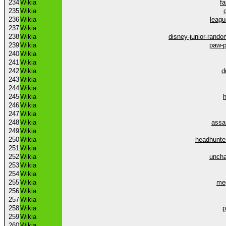
234
Wikia
fa
235
Wikia
236
Wikia
leag
237
Wikia
238
Wikia
disney-junior-rand
239
Wikia
paw-p
240
Wikia
241
Wikia
242
Wikia
d
243
Wikia
244
Wikia
245
Wikia
246
Wikia
247
Wikia
248
Wikia
assa
249
Wikia
250
Wikia
headhunte
251
Wikia
252
Wikia
uncha
253
Wikia
254
Wikia
255
Wikia
me
256
Wikia
257
Wikia
258
Wikia
p
259
Wikia
260
Wikia