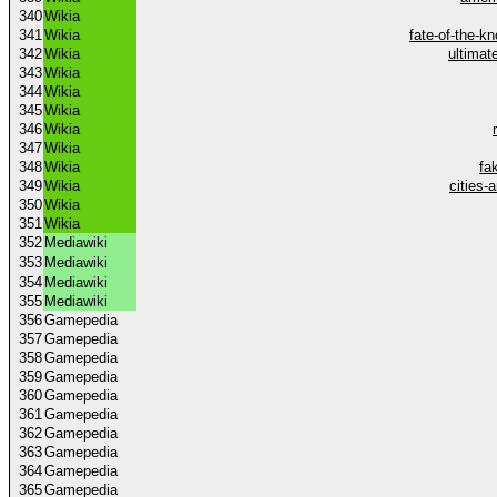
340
Wikia
341
Wikia
fate-of-the-k
342
Wikia
ultimat
343
Wikia
344
Wikia
345
Wikia
346
Wikia
347
Wikia
348
Wikia
fa
349
Wikia
cities-
350
Wikia
351
Wikia
352
Mediawiki
353
Mediawiki
354
Mediawiki
355
Mediawiki
356
Gamepedia
357
Gamepedia
358
Gamepedia
359
Gamepedia
360
Gamepedia
361
Gamepedia
362
Gamepedia
363
Gamepedia
364
Gamepedia
365
Gamepedia