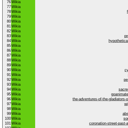
76
Wikia
77
Wikia
78
Wikia
79
Wikia
80
Wikia
81
Wikia
82
Wikia
83
Wikia
p
84
Wikia
hypothetica
85
Wikia
86
Wikia
87
Wikia
88
Wikia
89
Wikia
90
Wikia
c
91
Wikia
92
Wikia
pe
93
Wikia
94
Wikia
sacr
95
Wikia
goanimate
96
Wikia
the-adventures-of-the-gladiators-
97
Wikia
wi
98
Wikia
99
Wikia
abs
100
Wikia
so
101
Wikia
coronation-street-past