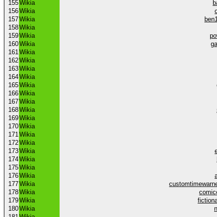
155
Wikia
b
156
Wikia
157
Wikia
ben1
158
Wikia
159
Wikia
po
160
Wikia
g
161
Wikia
162
Wikia
163
Wikia
164
Wikia
165
Wikia
166
Wikia
167
Wikia
168
Wikia
169
Wikia
170
Wikia
171
Wikia
172
Wikia
173
Wikia
174
Wikia
175
Wikia
176
Wikia
177
Wikia
customtimewarne
178
Wikia
comic
179
Wikia
fictio
180
Wikia
181
Wikia