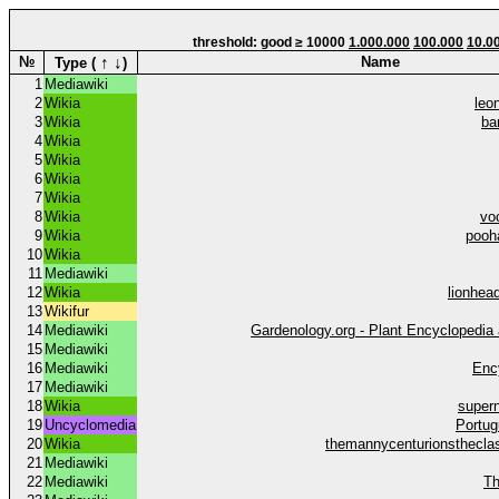
threshold: good ≥ 10000
1.000.000
100.000
10.0
↑
↓
№
Name
Type (
)
1
Mediawiki
2
Wikia
leo
3
Wikia
ba
4
Wikia
5
Wikia
6
Wikia
7
Wikia
8
Wikia
vo
9
Wikia
pooh
10
Wikia
11
Mediawiki
12
Wikia
lionhea
13
Wikifur
14
Mediawiki
Gardenology.org - Plant Encyclopedia
15
Mediawiki
16
Mediawiki
Enc
17
Mediawiki
18
Wikia
super
19
Uncyclomedia
Portug
20
Wikia
themannycenturionsthecla
21
Mediawiki
22
Mediawiki
Th