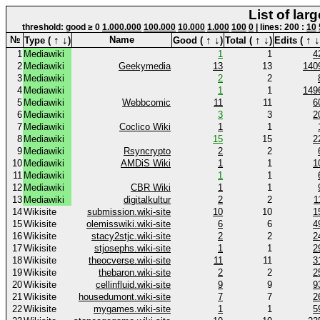
List of lar
threshold: good ≥ 0
1.000.000
100.000
10.000
1.000
100
0
| lines: 200 :
10
↑
↓
↑
↓
↑
↓
↑
↓
№
Name
Type (
)
Good (
)
Total (
)
Edits (
1
Mediawiki
1
1
4
2
Mediawiki
Geekymedia
13
13
140
3
Mediawiki
2
2
4
Mediawiki
1
1
149
5
Mediawiki
Webbcomic
11
11
6
6
Mediawiki
3
3
2
7
Mediawiki
Coclico Wiki
1
1
8
Mediawiki
15
15
2
9
Mediawiki
Rsyncrypto
2
2
10
Mediawiki
AMDiS Wiki
1
1
1
11
Mediawiki
1
1
12
Mediawiki
CBR Wiki
1
1
13
Mediawiki
digitalkultur
2
2
1
14
Wikisite
submission.wiki-site
10
10
1
15
Wikisite
olemisswiki.wiki-site
6
6
4
16
Wikisite
stacy2stjc.wiki-site
2
2
2
17
Wikisite
stjosephs.wiki-site
1
1
2
18
Wikisite
theocverse.wiki-site
11
11
3
19
Wikisite
thebaron.wiki-site
2
2
2
20
Wikisite
cellinfluid.wiki-site
9
9
9
21
Wikisite
housedumont.wiki-site
7
7
2
22
Wikisite
mygames.wiki-site
1
1
5