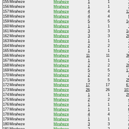
155
Miraheze
Miraheze
1
1
156
Miraheze
Miraheze
1
1
157
Miraheze
Miraheze
4
4
1
158
Miraheze
Miraheze
4
4
159
Miraheze
Miraheze
5
5
1
160
Miraheze
Miraheze
1
1
161
Miraheze
Miraheze
3
3
1
162
Miraheze
Miraheze
3
3
2
163
Miraheze
Miraheze
1
1
164
Miraheze
Miraheze
2
2
165
Miraheze
Miraheze
1
1
166
Miraheze
Miraheze
11
11
3
167
Miraheze
Miraheze
1
1
168
Miraheze
Miraheze
2
2
2
169
Miraheze
Miraheze
5
5
1
170
Miraheze
Miraheze
2
2
171
Miraheze
Miraheze
5
5
2
172
Miraheze
Miraheze
17
17
6
173
Miraheze
Miraheze
26
26
10
174
Miraheze
Miraheze
1
1
2
175
Miraheze
Miraheze
2
2
176
Miraheze
Miraheze
1
1
177
Miraheze
Miraheze
1
1
178
Miraheze
Miraheze
4
4
179
Miraheze
Miraheze
1
1
180
Miraheze
Miraheze
3
3
181
Miraheze
Miraheze
2
2