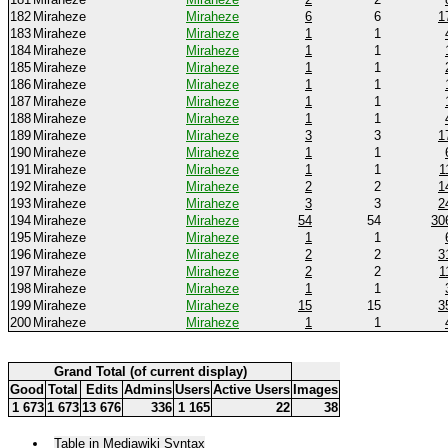
182
Miraheze
Miraheze
6
6
1
183
Miraheze
Miraheze
1
1
184
Miraheze
Miraheze
1
1
185
Miraheze
Miraheze
1
1
186
Miraheze
Miraheze
1
1
187
Miraheze
Miraheze
1
1
188
Miraheze
Miraheze
1
1
189
Miraheze
Miraheze
3
3
1
190
Miraheze
Miraheze
1
1
191
Miraheze
Miraheze
1
1
1
192
Miraheze
Miraheze
2
2
1
193
Miraheze
Miraheze
3
3
2
194
Miraheze
Miraheze
54
54
30
195
Miraheze
Miraheze
1
1
196
Miraheze
Miraheze
2
2
3
197
Miraheze
Miraheze
2
2
1
198
Miraheze
Miraheze
1
1
199
Miraheze
Miraheze
15
15
3
200
Miraheze
Miraheze
1
1
Grand Total (of current display)
Good
Total
Edits
Admins
Users
Active Users
Images
1 673
1 673
13 676
336
1 165
22
38
Table in Mediawiki Syntax