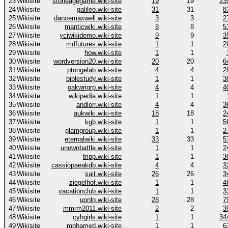
23
Wikisite
stoneagegame.wiki-site
19
19
23
24
Wikisite
galileo.wiki-site
31
31
8
25
Wikisite
dancemaxwell.wiki-site
3
3
2
26
Wikisite
manticwiki.wiki-site
8
8
5
27
Wikisite
yciwikidemo.wiki-site
9
9
3
28
Wikisite
mdfutures.wiki-site
1
1
2
29
Wikisite
how.wiki-site
1
1
30
Wikisite
wordversion20.wiki-site
20
20
6
31
Wikisite
ptongelab.wiki-site
4
4
2
32
Wikisite
biblestudy.wiki-site
1
1
3
33
Wikisite
oakwrigrp.wiki-site
4
4
4
34
Wikisite
wikipedia.wiki-site
1
1
35
Wikisite
andlorr.wiki-site
4
4
3
36
Wikisite
aukwiki.wiki-site
18
18
2
37
Wikisite
kgb.wiki-site
1
1
5
38
Wikisite
glamgroup.wiki-site
1
1
2
39
Wikisite
eternalwiki.wiki-site
33
33
5
40
Wikisite
unownbattle.wiki-site
1
1
2
41
Wikisite
tripp.wiki-site
1
1
3
42
Wikisite
cassiopaeakdb.wiki-site
4
4
3
43
Wikisite
sait.wiki-site
26
26
3
44
Wikisite
ziegelhof.wiki-site
1
1
4
45
Wikisite
vacationclub.wiki-site
1
1
3
46
Wikisite
uonlp.wiki-site
28
28
7
47
Wikisite
mmrm2011.wiki-site
2
2
3
48
Wikisite
cyhgirls.wiki-site
1
1
34
49
Wikisite
mohamed.wiki-site
1
1
6