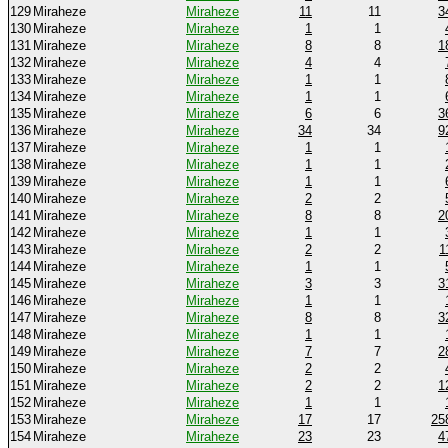
129
Miraheze
Miraheze
11
11
3
130
Miraheze
Miraheze
1
1
131
Miraheze
Miraheze
8
8
1
132
Miraheze
Miraheze
4
4
133
Miraheze
Miraheze
1
1
134
Miraheze
Miraheze
1
1
135
Miraheze
Miraheze
6
6
3
136
Miraheze
Miraheze
34
34
9
137
Miraheze
Miraheze
1
1
138
Miraheze
Miraheze
1
1
139
Miraheze
Miraheze
1
1
140
Miraheze
Miraheze
2
2
141
Miraheze
Miraheze
8
8
2
142
Miraheze
Miraheze
1
1
143
Miraheze
Miraheze
2
2
1
144
Miraheze
Miraheze
1
1
145
Miraheze
Miraheze
3
3
3
146
Miraheze
Miraheze
1
1
147
Miraheze
Miraheze
8
8
3
148
Miraheze
Miraheze
1
1
149
Miraheze
Miraheze
7
7
2
150
Miraheze
Miraheze
2
2
151
Miraheze
Miraheze
2
2
1
152
Miraheze
Miraheze
1
1
153
Miraheze
Miraheze
17
17
25
154
Miraheze
Miraheze
23
23
4