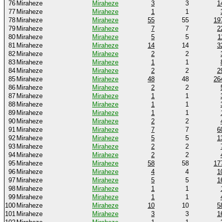
76
Miraheze
Miraheze
3
3
1
77
Miraheze
Miraheze
1
1
78
Miraheze
Miraheze
55
55
19
79
Miraheze
Miraheze
7
7
2
80
Miraheze
Miraheze
5
5
1
81
Miraheze
Miraheze
14
14
3
82
Miraheze
Miraheze
2
2
83
Miraheze
Miraheze
1
1
84
Miraheze
Miraheze
2
2
2
85
Miraheze
Miraheze
48
48
26
86
Miraheze
Miraheze
2
2
87
Miraheze
Miraheze
1
1
88
Miraheze
Miraheze
1
1
89
Miraheze
Miraheze
1
1
90
Miraheze
Miraheze
2
2
91
Miraheze
Miraheze
7
7
6
92
Miraheze
Miraheze
5
5
1
93
Miraheze
Miraheze
2
2
94
Miraheze
Miraheze
2
2
95
Miraheze
Miraheze
58
58
17
96
Miraheze
Miraheze
4
4
1
97
Miraheze
Miraheze
5
5
1
98
Miraheze
Miraheze
1
1
99
Miraheze
Miraheze
1
1
100
Miraheze
Miraheze
10
10
5
101
Miraheze
Miraheze
3
3
1