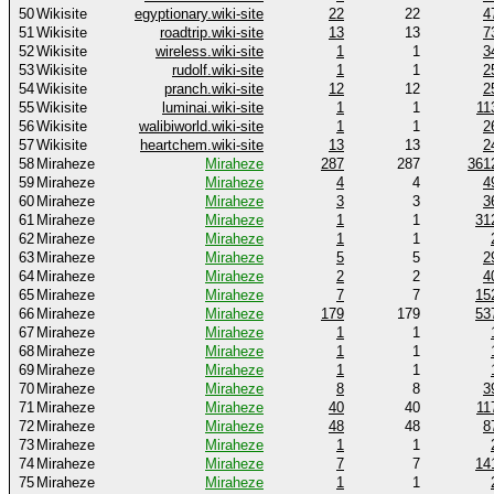
50
Wikisite
egyptionary.wiki-site
22
22
4
51
Wikisite
roadtrip.wiki-site
13
13
7
52
Wikisite
wireless.wiki-site
1
1
3
53
Wikisite
rudolf.wiki-site
1
1
2
54
Wikisite
pranch.wiki-site
12
12
2
55
Wikisite
luminai.wiki-site
1
1
11
56
Wikisite
walibiworld.wiki-site
1
1
2
57
Wikisite
heartchem.wiki-site
13
13
2
58
Miraheze
Miraheze
287
287
361
59
Miraheze
Miraheze
4
4
4
60
Miraheze
Miraheze
3
3
3
61
Miraheze
Miraheze
1
1
31
62
Miraheze
Miraheze
1
1
63
Miraheze
Miraheze
5
5
2
64
Miraheze
Miraheze
2
2
4
65
Miraheze
Miraheze
7
7
15
66
Miraheze
Miraheze
179
179
53
67
Miraheze
Miraheze
1
1
68
Miraheze
Miraheze
1
1
69
Miraheze
Miraheze
1
1
70
Miraheze
Miraheze
8
8
3
71
Miraheze
Miraheze
40
40
11
72
Miraheze
Miraheze
48
48
8
73
Miraheze
Miraheze
1
1
74
Miraheze
Miraheze
7
7
14
75
Miraheze
Miraheze
1
1