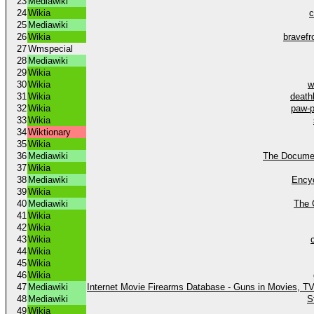
23
Mediawiki
24
Wikia
c
25
Mediawiki
26
Wikia
bravefr
27
Wmspecial
28
Mediawiki
29
Wikia
30
Wikia
w
31
Wikia
death
32
Wikia
paw-p
33
Wikia
34
Wiktionary
35
Wikia
36
Mediawiki
The Documen
37
Wikia
38
Mediawiki
Ency
39
Wikia
40
Mediawiki
The 
41
Wikia
42
Wikia
43
Wikia
44
Wikia
45
Wikia
46
Wikia
47
Mediawiki
Internet Movie Firearms Database - Guns in Movies, 
48
Mediawiki
S
49
Wikia