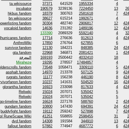
ta.wikisource
37371
641529
1955334
4
incubator
190579
3239136
7224450
13
2
hkbus.fandom
18379
300763
2581618
7
42
bn.wikisource
38627
615214
1992671
4
powerlisting.fandom
30304
482740
2906817
12
42
vocaloid.fandom
14636
231282
1489196
12
42
133390
2089329
5592140
4
3
lhurricanes.fandom
17714
276636
912613
4
42
AnthroWiki
17850
276764
627855
6
survivor.fandom
12130
184221
848385
24
42
gta.fandom
22968
346871
2081421
1
42
المعرفة
169193
2500442
4032410
18
Miraheze
19295
278557
17484857
4
elderscrolls.fandom
73548
1058471
3309110
5
42
asphalt.fandom
14970
213378
507125
9
42
rugrats.fandom
11177
156238
446190
8
42
rvivorfanon.fandom
10237
141631
504520
16
42
glorantha.fandom
16923
233098
817633
4
42
Reliwiki
15024
207071
535042
5
Reliwiki
15024
207071
535042
5
ogo-timeline.fandom
16624
227178
588760
2
42
gundam.fandom
10800
147430
694391
24
42
buddyfight.fandom
19112
259242
527898
7
42
ol RuneScape Wiki
41251
558855
2598455
31
dvd.fandom
14308
191584
344910
13
42
fallout.fandom
57882
774947
4687772
6
42