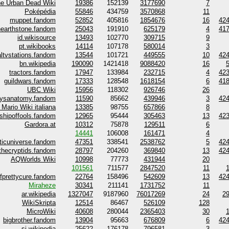
e Urban Dead Wiki
19386
152139
3177690
7
Poképédia
55846
434759
3570868
11
muppet.fandom
52852
405816
1854676
16
42
hearthstone.fandom
25043
191910
625179
4
41
id.wikisource
13493
102770
309715
9
pt.wikibooks
14114
107178
580014
3
naltvstations.fandom
13544
101721
449555
10
42
bn.wikipedia
190090
1421418
9088420
16
tractors.fandom
17947
133984
232715
4
42
guildwars.fandom
17333
128548
1618154
6
41
UBC Wiki
15956
118302
926746
26
eysanatomy.fandom
11590
85662
439946
3
42
Mario Wiki italiana
13385
98755
657866
8
shipoffools.fandom
12965
95444
305463
13
42
Gardora.at
10312
75878
129511
6
14441
106008
161471
4
ticuniverse.fandom
47351
338541
2538762
5
42
thecryptids.fandom
28797
204260
369840
13
42
AQWorlds Wiki
10998
77773
431944
20
101561
711577
2847520
11
fprettycure.fandom
22764
158496
542609
13
42
Miraheze
30341
211141
1731752
11
ar.wikipedia
1327047
9187960
76017269
24
2
WikiSkripta
12514
86467
526109
128
MicroWiki
40608
280044
2365403
30
bigbrother.fandom
13904
95663
676809
6
42
si.wikipedia
25622
176178
796581
3