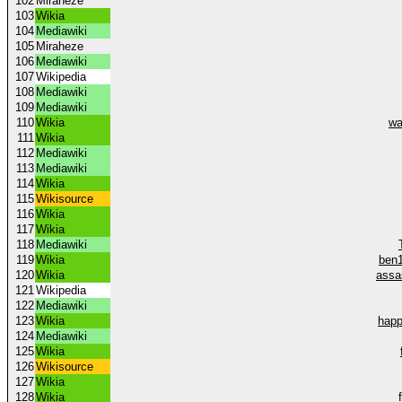
102
Miraheze
103
Wikia
104
Mediawiki
105
Miraheze
106
Mediawiki
107
Wikipedia
108
Mediawiki
109
Mediawiki
110
Wikia
wa
111
Wikia
112
Mediawiki
113
Mediawiki
114
Wikia
115
Wikisource
116
Wikia
117
Wikia
118
Mediawiki
119
Wikia
ben1
120
Wikia
assa
121
Wikipedia
122
Mediawiki
123
Wikia
happ
124
Mediawiki
125
Wikia
126
Wikisource
127
Wikia
128
Wikia