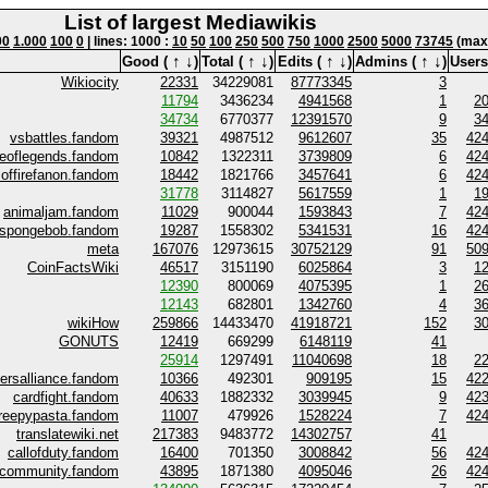
List of largest Mediawikis
00
1.000
100
0
| lines: 1000 :
10
50
100
250
500
750
1000
2500
5000
73745
(max)
↑
↓
↑
↓
↑
↓
↑
↓
Good (
)
Total (
)
Edits (
)
Admins (
)
Users
Wikiocity
22331
34229081
87773345
3
11794
3436234
4941568
1
2
34734
6770377
12391570
9
3
vsbattles.fandom
39321
4987512
9612607
35
42
ueoflegends.fandom
10842
1322311
3739809
6
42
offirefanon.fandom
18442
1821766
3457641
6
42
31778
3114827
5617559
1
1
animaljam.fandom
11029
900044
1593843
7
42
spongebob.fandom
19287
1558302
5341531
16
42
meta
167076
12973615
30752129
91
50
CoinFactsWiki
46517
3151190
6025864
3
1
12390
800069
4075395
1
2
12143
682801
1342760
4
3
wikiHow
259866
14433470
41918721
152
3
GONUTS
12419
669299
6148119
41
25914
1297491
11040698
18
2
ersalliance.fandom
10366
492301
909195
15
42
cardfight.fandom
40633
1882332
3039945
9
42
reepypasta.fandom
11007
479926
1528224
7
42
translatewiki.net
217383
9483772
14302757
41
callofduty.fandom
16400
701350
3008842
56
42
community.fandom
43895
1871380
4095046
26
42