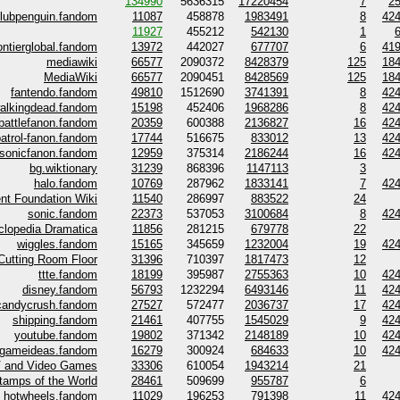
134990
5636315
17220454
7
2
lubpenguin.fandom
11087
458878
1983491
8
42
11927
455212
542130
1
ontierglobal.fandom
13972
442027
677707
6
41
mediawiki
66577
2090372
8428379
125
18
MediaWiki
66577
2090451
8428569
125
18
fantendo.fandom
49810
1512690
3741391
8
42
alkingdead.fandom
15198
452406
1968286
8
42
battlefanon.fandom
20359
600388
2136827
16
42
atrol-fanon.fandom
17744
516675
833012
13
42
sonicfanon.fandom
12959
375314
2186244
16
42
bg.wiktionary
31239
868396
1147113
3
halo.fandom
10769
287962
1833141
7
42
t Foundation Wiki
11540
286997
883522
24
sonic.fandom
22373
537053
3100684
8
42
clopedia Dramatica
11856
281215
679778
22
wiggles.fandom
15165
345659
1232004
19
42
Cutting Room Floor
31396
710397
1817473
12
ttte.fandom
18199
395987
2755363
10
42
disney.fandom
56793
1232294
6493146
11
42
candycrush.fandom
27527
572477
2036737
17
42
shipping.fandom
21461
407755
1545029
9
42
youtube.fandom
19802
371342
2148189
10
42
gameideas.fandom
16279
300924
684633
10
42
TV and Video Games
33306
610054
1943214
21
tamps of the World
28461
509699
955787
6
hotwheels.fandom
11029
196253
791398
11
42