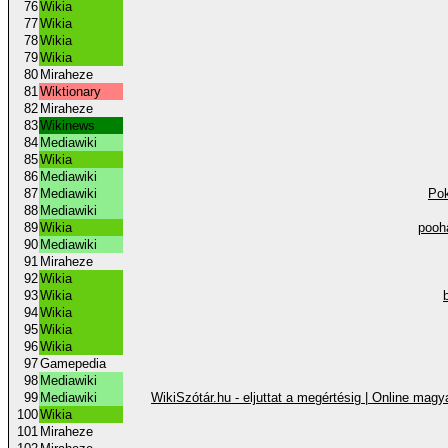
76
Wikia
77
Wikia
78
Wikia
79
Wikia
80
Miraheze
81
Wiktionary
82
Miraheze
83
Wikinews
84
Mediawiki
85
Wikia
86
Mediawiki
87
Mediawiki
Pok
88
Mediawiki
89
Wikia
pooh
90
Mediawiki
91
Miraheze
92
Wikia
93
Wikia
94
Wikia
95
Wikia
96
Wikia
97
Gamepedia
98
Mediawiki
99
Mediawiki
WikiSzótár.hu - eljuttat a megértésig | Online magy
100
Wikia
101
Miraheze