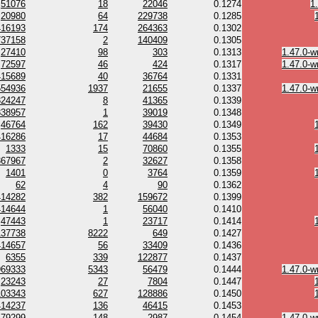
51076
18
22046
0.1274
1
20980
64
229738
0.1285
416193
174
264363
0.1302
737158
2
140409
0.1305
27410
98
303
0.1313
1.47.0-w
72597
46
424
0.1317
1.47.0-w
415689
40
36764
0.1331
554936
1937
21655
0.1337
1.47.0-w
324247
8
41365
0.1339
838957
1
39019
0.1348
46764
162
39430
0.1349
416286
17
44684
0.1353
1333
15
70860
0.1355
367967
2
32627
0.1358
1401
0
3764
0.1359
62
4
90
0.1362
414282
382
159672
0.1399
414644
1
56040
0.1410
47443
1
23717
0.1414
137738
8222
649
0.1427
414657
56
33409
0.1436
6355
339
122877
0.1437
969333
5343
56479
0.1444
1.47.0-w
23243
27
7804
0.1447
103343
627
128886
0.1450
414237
136
46415
0.1453
79299
148
2987
0.1454
1.47.0-w