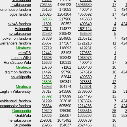
fr.wikisource
703455
4786123
15966680
17
orrorhouse.fandom
25156
171053
403049
3
42
logos.fandom
186026
1264104
4368692
17
42
32135
217906
446850
7
akb48.fandom
11891
80352
409640
4
42
Halopedia
17011
114877
1521124
17
sv.wikisource
32580
219542
656598
5
pokemon.fandom
37839
254905
2185712
7
42
werrangers.fandom
26357
177267
1721213
11
42
Miraheze
17719
118693
419231
9
retroDB
12442
83193
279652
1
Iteach WIKI
16308
108343
1068973
4
RuneScape Wiki
16636
110313
400046
17
Miraheze
10760
71162
1006408
10
digimon.fandom
14497
95796
674519
16
42
sa.wikipedia
12529
82644
499550
3
28805
189341
978881
12
Miraheze
15953
104174
173601
2
English Wikiversity
37317
243566
2789500
12
3
27392
178699
1274495
12
residentevil.fandom
31299
203618
1073374
7
42
nomanssky.fandom
93634
605890
1214286
9
42
Gamepedia
19320
125050
1335515
25
GuildWiki
19336
125087
1335298
13
35
he.wikisource
259001
1673492
3038739
16
Stupidedia
23936
154037
2824466
12