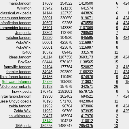
mario.fandom
17669
154522
1410500
6
42
Wikimon
13942
121138
641574
7
-classical.wikipedia
14144
122725
443826
6
sterhunter.fandom
38091
330650
919671
4
42
chfanfiction.fandom
10697
92268
470558
4
42
kamenrider.fandom
16701
143389
1107069
9
42
Jerripedia
13304
113789
298503
7
witcher.fandom
12330
104520
645595
5
42
PokéWiki
50001
423678
3116997
8
PokéWiki
50001
423678
3116997
8
IS480
10572
89442
331578
11
ideas.fandom
141114
1187358
3693173
18
42
BoxRec
68444
576163
1138565
15
farmville.fandom
21194
177764
520827
3
41
fortnite.fandom
34945
292809
1168232
11
42
illainsfanon.fandom
13186
110450
674976
9
42
Software Informer
12786
105290
113637
6
1
Ã©die pour enfants
19192
157879
342571
26
hi.wikipedia
170742
1391601
6579715
8
irytailfanon.fandom
19930
162462
694521
7
42
uese Uncyclopedia
70193
571786
4423864
11
zelda.fandom
11952
96764
973906
8
42
Zelda Wiki
11952
96766
973935
8
42
sa.wikisource
20427
163904
417976
2
13149
104218
110812
2
15Mpedia
189225
1488747
2654375
13