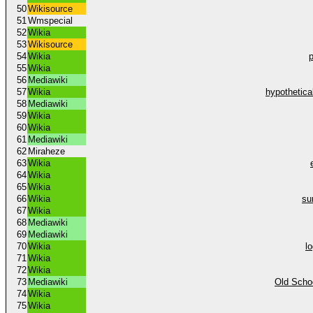
50
Wikisource
51
Wmspecial
52
Wikia
53
Wikisource
54
Wikia
55
Wikia
56
Mediawiki
57
Wikia
hypothetica
58
Mediawiki
59
Wikia
60
Wikia
61
Mediawiki
62
Miraheze
63
Wikia
64
Wikia
65
Wikia
66
Wikia
su
67
Wikia
68
Mediawiki
69
Mediawiki
70
Wikia
l
71
Wikia
72
Wikia
73
Mediawiki
Old Scho
74
Wikia
75
Wikia