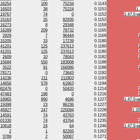
416254
100
75234
0.1143
16503
38
75224
0.1151
1
119767
74
0
0.1152
1.47.0-w
415163
25
82935
0.1152
416273
8
29348
0.1159
416289
209
78732
0.1165
2929
7
96444
0.1169
415205
33
17239
0.1180
41201
125
237613
0.1180
41201
125
237613
0.1180
2609
10
78043
0.1182
415684
550
183008
0.1188
3522
91
166086
0.1188
878171
0
73643
0.1192
414236
211
211803
0.1193
414656
578
61963
0.1194
582476
0
50420
0.1214
47483
198
0
0.1216
918965
890
4696
0.1227
1.47.0-w
415098
23
86236
0.1227
45927
247
225094
0.1228
1.20
414591
74
43763
0.1235
501330
74
43764
0.1235
10618
24
64
0.1246
1.47.0-w
2
1
82265
0.1262
3789
2
50087
0.1271