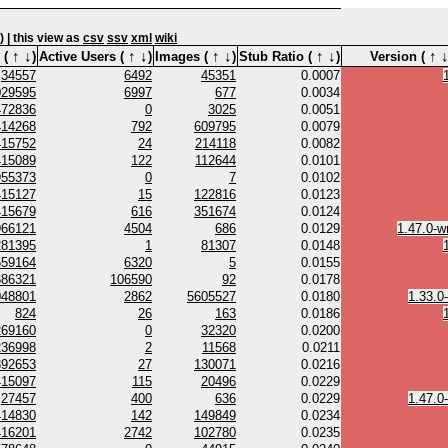
 | this view as
csv
ssv
xml
wiki
↑
↓
↑
↓
↑
↓
↑
↓
↑
 (
)
Active Users (
)
Images (
)
Stub Ratio (
)
Version (
34557
6492
45351
0.0007
029595
6997
677
0.0034
472836
0
3025
0.0051
414268
792
609795
0.0079
415752
24
214118
0.0082
415089
122
112644
0.0101
955373
0
7
0.0102
415127
15
122816
0.0123
415679
616
351674
0.0124
966121
4504
686
0.0129
1.47.0-w
281395
1
81307
0.0148
659164
6320
5
0.0155
686321
106590
92
0.0178
048801
2862
5605527
0.0180
1.33.0
824
26
163
0.0186
269160
0
32320
0.0200
236998
2
11568
0.0211
392653
27
130071
0.0216
415097
115
20496
0.0229
27457
400
636
0.0229
1.47.0
414830
142
149849
0.0234
416201
2742
102780
0.0235