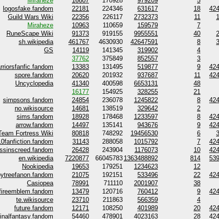
Miraheze
16607
170928
979209
5
logosfake.fandom
22181
224346
631617
18
42
Guild Wars Wiki
22356
226117
2732373
11
Miraheze
10963
110659
159579
7
RuneScape Wiki
91373
919155
9955551
40
sh.wikipedia
461767
4630930
42647591
8
GS
14119
141345
319902
4
37762
375849
852557
3
rriorsfanfic.fandom
13383
131495
519877
9
42
spore.fandom
20620
201932
937687
11
42
Uncyclopedia
41340
400598
6653131
48
16177
154925
328255
21
simpsons.fandom
24854
236078
1245822
8
42
no.wikisource
14681
138519
329642
2
sims.fandom
18928
178468
1233597
8
42
arrow.fandom
14497
135141
943676
9
42
Team Fortress Wiki
80818
748292
19456530
6
0fanfiction.fandom
31143
288058
1015792
7
42
ssinscreed.fandom
26428
243904
1176073
10
42
en.wikipedia
7220877
66045783
1363488892
814
53
Nookipedia
19653
179251
1234623
12
ytreefanon.fandom
21075
192151
533496
22
42
Casiopea
78991
711110
2001907
38
fireemblem.fandom
13479
120716
760412
9
42
te.wikisource
23710
211863
566359
4
future.fandom
12171
108250
401989
20
42
finalfantasy.fandom
54460
478901
4023163
28
42