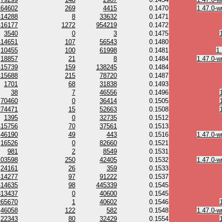
164602
269
4415
0.1470
1.47.0-w
414288
8
33632
0.1471
416177
1272
954219
0.1472
3540
0
3
0.1475
414651
107
56543
0.1480
10455
100
61998
0.1481
1
18857
21
8
0.1484
1.47.0-w
415739
159
138245
0.1484
415688
215
78720
0.1487
1701
68
31838
0.1493
38
7
46556
0.1496
70460
0
36414
0.1505
274471
15
52663
0.1508
1395
0
32735
0.1512
415756
70
37561
0.1513
46190
49
443
0.1516
1.47.0-w
16526
0
82660
0.1521
981
2
8549
0.1531
103598
250
42405
0.1532
1.47.0-w
24161
26
359
0.1533
414277
97
91222
0.1537
414635
98
445339
0.1545
313437
0
40600
0.1545
265670
1
40602
0.1546
46058
122
582
0.1548
1.47.0-w
22343
80
32429
0.1554