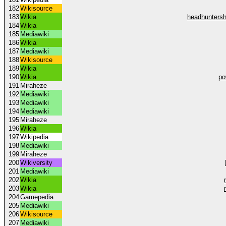
182
Wikisource
183
Wikia
headhuntersh
184
Wikia
185
Mediawiki
186
Wikia
187
Mediawiki
188
Wikisource
189
Wikia
190
Wikia
po
191
Miraheze
192
Mediawiki
193
Mediawiki
194
Mediawiki
195
Miraheze
196
Wikia
197
Wikipedia
198
Mediawiki
199
Miraheze
200
Wikiversity
201
Mediawiki
202
Wikia
203
Wikia
204
Gamepedia
205
Mediawiki
206
Wikisource
207
Mediawiki