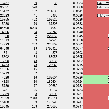
16737
59
33
0.0583
1.47.0-w
696521
620
18
0.0588
1.47.0-w
415172
152
241686
0.0611
22023
41
5483
0.0628
1.47.0-w
415755
432
192523
0.0628
415230
76
37308
0.0633
294509
6095
7089
0.0638
414656
84
168743
0.0640
50
2
222352
0.0645
414813
69
62926
0.0658
414223
262
228802
0.0662
64548
19
1793419
0.0677
541
3
378
0.0693
415602
54
83955
0.0695
415690
43
36633
0.0702
414733
73
128945
0.0715
414656
15
48246
0.0723
415213
2
40
0.0726
4628
16
182604
0.0726
4628
16
182604
0.0726
415739
77
199680
0.0732
415731
125
106257
0.0733
415689
8
33505
0.0737
274529
2318
117511
0.0738
416188
89
173995
0.0747
415645
153
270655
0.0747