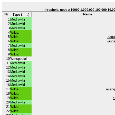
threshold: good ≥ 10000
1.000.000
100.000
10.0
↑
↓
№
Name
Type (
)
1
Mediawiki
2
Mediawiki
3
Mediawiki
4
Wikia
5
Wikia
leag
6
Wikia
wings
7
Mediawiki
8
Wikia
9
Wikia
10
Wmspecial
11
Mediawiki
12
Mediawiki
13
Mediawiki
14
Mediawiki
15
Mediawiki
16
Mediawiki
17
Wikia
aveng
18
Wikia
19
Wikia
c
20
Mediawiki
21
Wikia
22
Wikia