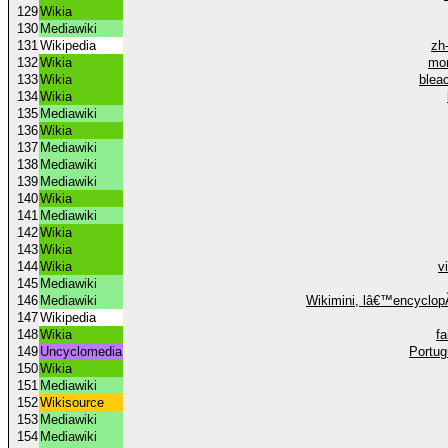
129
Wikia
130
Mediawiki
131
Wikipedia
zh
132
Wikia
mon
133
Wikia
blea
134
Wikia
135
Mediawiki
136
Wikia
137
Mediawiki
138
Mediawiki
139
Mediawiki
140
Wikia
141
Mediawiki
142
Wikia
143
Wikia
144
Wikia
v
145
Mediawiki
146
Mediawiki
Wikimini, lâ€™encyclop
147
Wikipedia
148
Wikia
fa
149
Uncyclomedia
Portug
150
Wikia
151
Mediawiki
152
Wikisource
153
Mediawiki
154
Mediawiki