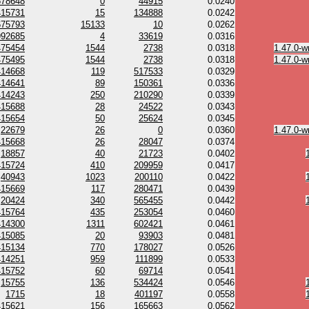
578648
0
44915
0.0240
415731
15
134888
0.0242
675793
15133
10
0.0262
992685
4
33619
0.0316
475454
1544
2738
0.0318
1.47.0-w
475495
1544
2738
0.0318
1.47.0-w
414668
119
517533
0.0329
414641
89
150361
0.0336
414243
250
210290
0.0339
415688
28
24522
0.0343
415654
50
25624
0.0345
22679
26
0
0.0360
1.47.0-w
415668
26
28047
0.0374
18857
40
21723
0.0402
415724
410
209959
0.0417
40943
1023
200110
0.0422
415669
117
280471
0.0439
20424
340
565455
0.0442
415764
435
253054
0.0460
414300
1311
602421
0.0461
415085
20
93903
0.0481
415134
770
178027
0.0526
414251
959
111899
0.0533
415752
60
69714
0.0541
15755
136
534424
0.0546
1715
18
401197
0.0558
415621
156
165663
0.0562