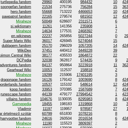
turtlepedia.fandom
29960
400195
984432
10
42
spongefan.fandom
21534
275736
756284
15
36
hero.fandom
55668
713222
4466653
10
42
pawpatrol.fandom
22165
279574
681502
12
42
Miraheze
50049
628607
2311571
6
si.wiktionary
11261
141356
235908
1
Miraheze
14634
177531
2468392
7
en.wikinews
22237
265856
5027244
0
2
Super Mario Wiki
36017
426945
5274044
15
dublagem.fandom
25170
296029
1057205
14
42
WikiDex
37451
440412
3449228
39
émon Central Wiki
38177
435533
1864872
22
DCPedia
32038
362817
574435
9
adventures.fandom
84137
950864
3223918
11
36
Gearhead Wiki
10053
112537
158818
2
Miraheze
19299
215906
17401195
3
dragonage.fandom
16126
179142
1003690
8
42
borderlands.fandom
10537
115102
548614
12
42
kpop.fandom
33953
370385
1587689
7
42
runescape.fandom
44139
479177
27994542
1
42
villains.fandom
104676
1130035
8295983
8
42
Gamepedia
18455
198183
1319868
10
Vladimir
11197
119957
978587
27
ar értelmező szótár
60799
651830
1078216
8
harrypotter.fandom
24616
260504
2016534
6
42
Miraheze
11190
115523
3809397
2