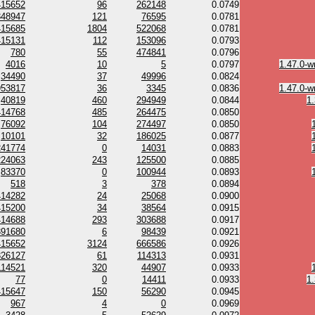
415652
96
262148
0.0749
348947
121
76595
0.0781
415685
1804
522068
0.0781
415131
112
153096
0.0793
780
55
474841
0.0796
4016
10
5
0.0797
1.47.0-w
34490
37
49996
0.0824
953817
36
3345
0.0836
1.47.0-w
40819
460
294949
0.0844
1
414768
485
264475
0.0850
76092
104
274497
0.0850
10101
32
186025
0.0877
241774
0
14031
0.0883
224063
243
125500
0.0885
83370
0
100944
0.0893
518
3
378
0.0894
414282
24
25068
0.0900
415200
34
38564
0.0915
414688
293
303688
0.0917
391680
6
98439
0.0921
415652
3124
666586
0.0926
326127
61
114313
0.0931
114521
320
44907
0.0933
77
0
14411
0.0933
1
415647
150
56290
0.0945
967
4
0
0.0969