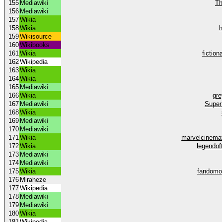
155
Mediawiki
Th
156
Mediawiki
157
Wikia
158
Wikia
159
Wikisource
160
Wikibooks
161
Wikia
fictio
162
Wikipedia
163
Wikia
164
Wikia
165
Mediawiki
166
Wikia
gr
167
Mediawiki
Super 
168
Wikia
169
Mediawiki
170
Mediawiki
171
Wikia
marvelcinema
172
Wikia
legendof
173
Mediawiki
174
Mediawiki
175
Wikia
fandomo
176
Miraheze
177
Wikipedia
178
Mediawiki
179
Mediawiki
180
Wikia
181
Wikipedia