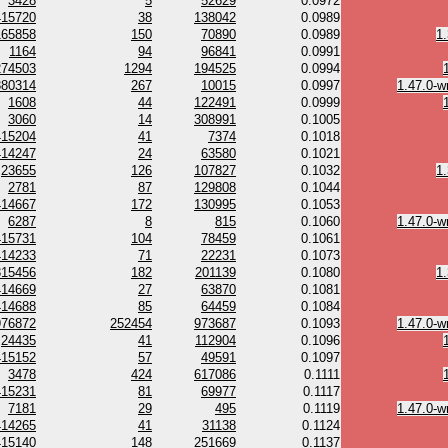
3428
5
52629
0.0972
415720
38
138042
0.0989
165858
150
70890
0.0989
1
1164
94
96841
0.0991
274503
1294
194525
0.0994
380314
267
10015
0.0997
1.47.0-w
1608
44
122491
0.0999
3060
14
308991
0.1005
415204
41
7374
0.1018
414247
24
63580
0.1021
23655
126
107827
0.1032
1
2781
87
129808
0.1044
414667
172
130995
0.1053
6287
8
815
0.1060
1.47.0-w
415731
104
78459
0.1061
414233
71
22231
0.1073
315456
182
201139
0.1080
1
414669
27
63870
0.1081
414688
85
64459
0.1084
976872
252454
973687
0.1093
1.47.0-w
24435
41
112904
0.1096
415152
57
49591
0.1097
3478
424
617086
0.1111
415231
81
69977
0.1117
7181
29
495
0.1119
1.47.0-w
414265
41
31138
0.1124
415140
148
251669
0.1137