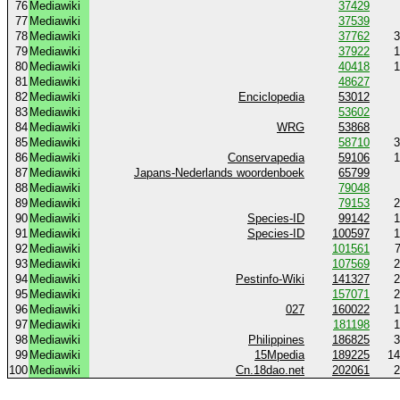
76
Mediawiki
37429
77
Mediawiki
37539
78
Mediawiki
37762
3
79
Mediawiki
37922
1
80
Mediawiki
40418
1
81
Mediawiki
48627
82
Mediawiki
Enciclopedia
53012
83
Mediawiki
53602
84
Mediawiki
WRG
53868
85
Mediawiki
58710
3
86
Mediawiki
Conservapedia
59106
1
87
Mediawiki
Japans-Nederlands woordenboek
65799
88
Mediawiki
79048
89
Mediawiki
79153
2
90
Mediawiki
Species-ID
99142
1
91
Mediawiki
Species-ID
100597
1
92
Mediawiki
101561
93
Mediawiki
107569
2
94
Mediawiki
Pestinfo-Wiki
141327
2
95
Mediawiki
157071
2
96
Mediawiki
027
160022
1
97
Mediawiki
181198
1
98
Mediawiki
Philippines
186825
3
99
Mediawiki
15Mpedia
189225
14
100
Mediawiki
Cn.18dao.net
202061
2