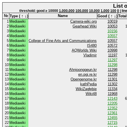
List 
threshold: good ≥ 10000
1.000.000
100.000
10.000
1.000
100
0
| lin
↑
↓
↑
↓
№
Name
Type (
)
Good (
)
Total
1
Mediawiki
Camera-wiki.org
10019
2
Mediawiki
Gearhead Wiki
10053
3
Mediawiki
10156
4
Mediawiki
10557
5
Mediawiki
College of Fine Arts and Communications
10557
6
Mediawiki
IS480
10572
7
Mediawiki
AQWorlds Wiki
10998
8
Mediawiki
Vladimir
11197
9
Mediawiki
11297
10
Mediawiki
11298
11
Mediawiki
Ahnjoonggeun.kr
11298
12
Mediawiki
en.pgi.re.kr
11298
13
Mediawiki
Opengenome.kr
11301
14
Mediawiki
kathPedia
11302
15
Mediawiki
WikiZagłębie
11334
16
Mediawiki
Wiki48
11968
17
Mediawiki
12143
6
18
Mediawiki
12205
19
Mediawiki
12352
20
Mediawiki
12361
21
Mediawiki
12455
22
Mediawiki
12715