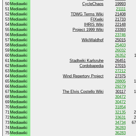
50
Mediawiki
CycleChaos
19993
51
Mediawiki
21111
52
Mediawiki
TDWG Terms Wiki
21408
53
Mediawiki
FIXwiki
21733
54
Mediawiki
IHRIS Wiki
22148
55
Mediawiki
Project 1999 Wiki
23393
56
Mediawiki
23746
57
Mediawiki
WikiWaldhof
25015
58
Mediawiki
25403
59
Mediawiki
26032
60
Mediawiki
26352
61
Mediawiki
Stadtwiki Karlsruhe
26451
62
Mediawiki
Cordobapedia
27015
63
Mediawiki
27212
64
Mediawiki
Wind Repertory Project
27375
65
Mediawiki
28805
1
66
Mediawiki
29279
67
Mediawiki
The Elvis Costello Wiki
30117
1
68
Mediawiki
30472
69
Mediawiki
30472
70
Mediawiki
31854
71
Mediawiki
32135
2
72
Mediawiki
33631
2
73
Mediawiki
34734
67
74
Mediawiki
36283
75
Mediawiki
36283