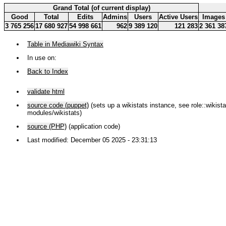
Grand Total (of current display)
Good
Total
Edits
Admins
Users
Active Users
Images
3 765 256
17 680 927
54 998 661
962
9 389 120
121 283
2 361 38
Table in Mediawiki Syntax
In use on:
Back to Index
validate html
source code (puppet)
(sets up a wikistats instance, see role::wikistat
modules/wikistats)
source (PHP)
(application code)
Last modified: December 05 2025 - 23:31:13