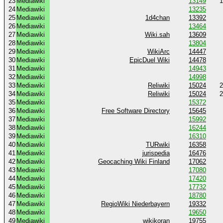
23
Mediawiki
13149
1
24
Mediawiki
13235
25
Mediawiki
1d4chan
13392
26
Mediawiki
13464
27
Mediawiki
Wiki.sah
13609
28
Mediawiki
13804
29
Mediawiki
WikiArc
14447
30
Mediawiki
EpicDuel Wiki
14478
31
Mediawiki
14943
32
Mediawiki
14998
33
Mediawiki
Reliwiki
15024
2
34
Mediawiki
Reliwiki
15024
2
35
Mediawiki
15372
36
Mediawiki
Free Software Directory
15645
37
Mediawiki
15992
38
Mediawiki
16244
39
Mediawiki
16310
40
Mediawiki
TURwiki
16358
41
Mediawiki
jurispedia
16476
42
Mediawiki
Geocaching Wiki Finland
17062
43
Mediawiki
17080
44
Mediawiki
17420
45
Mediawiki
17732
46
Mediawiki
18780
47
Mediawiki
RegioWiki Niederbayern
19332
48
Mediawiki
19650
49
Mediawiki
wikikoran
19755