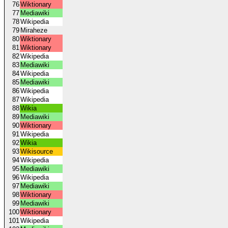
76
Wiktionary
77
Mediawiki
78
Wikipedia
79
Miraheze
80
Wiktionary
81
Wiktionary
82
Wikipedia
83
Mediawiki
84
Wikipedia
85
Mediawiki
86
Wikipedia
87
Wikipedia
88
Wikia
89
Mediawiki
90
Wiktionary
91
Wikipedia
92
Wikia
93
Wikisource
94
Wikipedia
95
Mediawiki
96
Wikipedia
97
Mediawiki
98
Wiktionary
99
Mediawiki
100
Wiktionary
101
Wikipedia