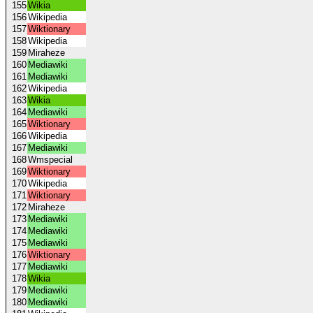
155
Wikia
156
Wikipedia
157
Wiktionary
158
Wikipedia
159
Miraheze
160
Mediawiki
161
Mediawiki
162
Wikipedia
163
Wikia
164
Mediawiki
165
Wiktionary
166
Wikipedia
167
Mediawiki
168
Wmspecial
169
Wiktionary
170
Wikipedia
171
Wiktionary
172
Miraheze
173
Mediawiki
174
Mediawiki
175
Mediawiki
176
Wiktionary
177
Mediawiki
178
Wikia
179
Mediawiki
180
Mediawiki