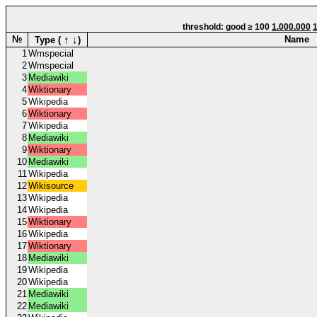
threshold: good ≥ 100
1.000.000
↑
↓
№
Name
Type (
)
1
Wmspecial
2
Wmspecial
3
Mediawiki
4
Wiktionary
5
Wikipedia
6
Wiktionary
7
Wikipedia
8
Mediawiki
9
Wiktionary
10
Mediawiki
11
Wikipedia
12
Wikisource
13
Wikipedia
14
Wikipedia
15
Wiktionary
16
Wikipedia
17
Wiktionary
18
Mediawiki
19
Wikipedia
20
Wikipedia
21
Mediawiki
22
Mediawiki