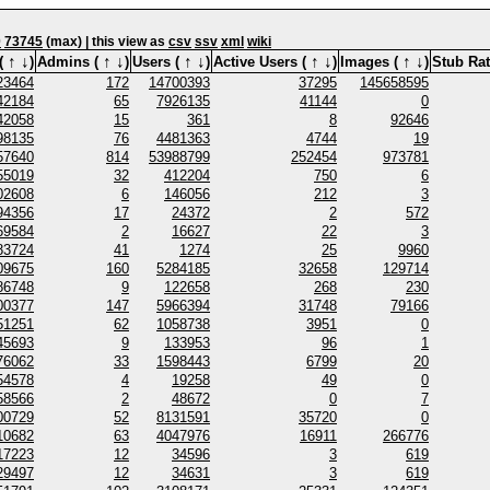
0
73745
(max) | this view as
csv
ssv
xml
wiki
↑
↓
↑
↓
↑
↓
↑
↓
↑
↓
(
)
Admins (
)
Users (
)
Active Users (
)
Images (
)
Stub Rat
23464
172
14700393
37295
145658595
42184
65
7926135
41144
0
42058
15
361
8
92646
98135
76
4481363
4744
19
57640
814
53988799
252454
973781
55019
32
412204
750
6
02608
6
146056
212
3
94356
17
24372
2
572
69584
2
16627
22
3
83724
41
1274
25
9960
09675
160
5284185
32658
129714
86748
9
122658
268
230
00377
147
5966394
31748
79166
51251
62
1058738
3951
0
45693
9
133953
96
1
76062
33
1598443
6799
20
54578
4
19258
49
0
58566
2
48672
0
7
00729
52
8131591
35720
0
10682
63
4047976
16911
266776
17223
12
34596
3
619
29497
12
34631
3
619