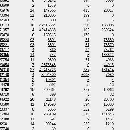
40692
9
340242
844
3086
33609
2
1579
5
0
96976
14
147666
413
28817
70094
21
210305
199
0
02603
5
300
0
5
93173
18
42415684
550
183008
51057
4
42414668
102
269624
05470
6
150615
176
0
45228
93
8891
51
73580
45221
93
8891
51
73579
39717
4
860
24
75762
88955
14
747
5
136822
27754
11
9690
51
4966
20454
7
2578648
0
44915
24016
27
42415723
287
181414
92140
4
3294509
6095
7089
81054
2
10601
6
4
14429
3
5692
5
13
18282
15
209864
277
10063
98710
9
599
3
32
94922
28
11148
20
29700
90680
11
149593
394
15333
23837
8
6356
222
6199
76804
10
286109
215
141846
72088
11
591
9
1451
82601
14
90244
235
1210
77740
3
69
0
0