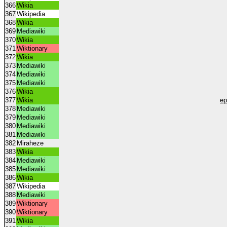
366
Wikia
367
Wikipedia
368
Wikia
369
Mediawiki
370
Wikia
371
Wiktionary
372
Wikia
373
Mediawiki
374
Mediawiki
375
Mediawiki
376
Wikia
377
Wikia
ep
378
Mediawiki
379
Mediawiki
380
Mediawiki
381
Mediawiki
382
Miraheze
383
Wikia
384
Mediawiki
385
Mediawiki
386
Wikia
387
Wikipedia
388
Mediawiki
389
Wiktionary
390
Wiktionary
391
Wikia