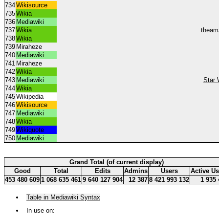
734
Wikisource
735
Wikia
736
Mediawiki
737
Wikia
theam
738
Wikia
739
Miraheze
740
Mediawiki
741
Miraheze
742
Wikia
743
Mediawiki
Star 
744
Wikia
745
Wikipedia
746
Wikisource
747
Mediawiki
748
Wikia
749
Wikiquote
750
Mediawiki
Grand Total (of current display)
Good
Total
Edits
Admins
Users
Active Us
453 480 609
1 068 635 461
9 640 127 904
12 387
8 421 993 132
1 935 
Table in Mediawiki Syntax
In use on: