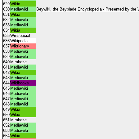
629
Wikia
630
Mediawiki
Beywiki, the Beyblade Encyclopedia - Presented by the 
631
Wikia
632
Mediawiki
633
Mediawiki
634
Wikia
635
Wmspecial
636
Wikipedia
637
Wiktionary
638
Mediawiki
639
Mediawiki
640
Miraheze
641
Mediawiki
642
Wikia
643
Mediawiki
644
Wikibooks
645
Mediawiki
646
Mediawiki
647
Mediawiki
648
Mediawiki
649
Wikia
650
Wikia
651
Miraheze
652
Mediawiki
653
Mediawiki
654
Wikia