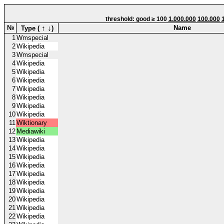
threshold: good ≥ 100
1.000.000
100.000
↑
↓
№
Name
Type (
)
1
Wmspecial
2
Wikipedia
3
Wmspecial
4
Wikipedia
5
Wikipedia
6
Wikipedia
7
Wikipedia
8
Wikipedia
9
Wikipedia
10
Wikipedia
11
Wiktionary
12
Mediawiki
13
Wikipedia
14
Wikipedia
15
Wikipedia
16
Wikipedia
17
Wikipedia
18
Wikipedia
19
Wikipedia
20
Wikipedia
21
Wikipedia
22
Wikipedia