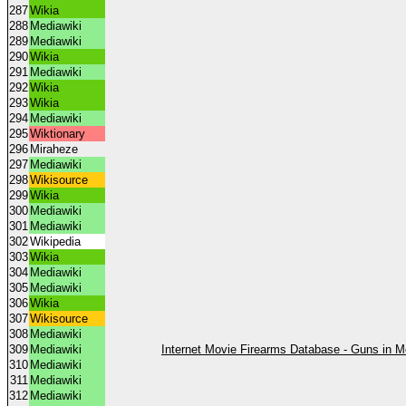
287
Wikia
288
Mediawiki
289
Mediawiki
290
Wikia
291
Mediawiki
292
Wikia
293
Wikia
294
Mediawiki
295
Wiktionary
296
Miraheze
297
Mediawiki
298
Wikisource
299
Wikia
300
Mediawiki
301
Mediawiki
302
Wikipedia
303
Wikia
304
Mediawiki
305
Mediawiki
306
Wikia
307
Wikisource
308
Mediawiki
309
Mediawiki
Internet Movie Firearms Database - Guns in 
310
Mediawiki
311
Mediawiki
312
Mediawiki