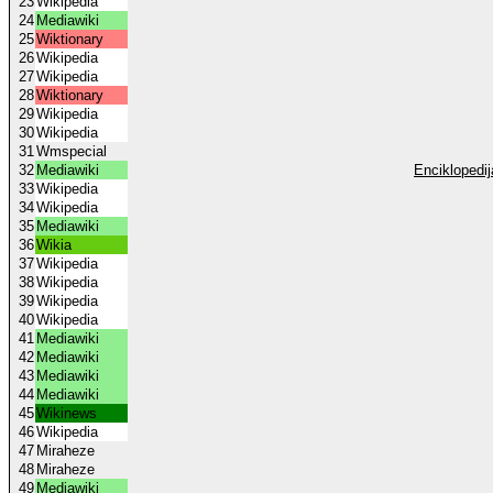
23
Wikipedia
24
Mediawiki
25
Wiktionary
26
Wikipedia
27
Wikipedia
28
Wiktionary
29
Wikipedia
30
Wikipedia
31
Wmspecial
32
Mediawiki
Enciklopedij
33
Wikipedia
34
Wikipedia
35
Mediawiki
36
Wikia
37
Wikipedia
38
Wikipedia
39
Wikipedia
40
Wikipedia
41
Mediawiki
42
Mediawiki
43
Mediawiki
44
Mediawiki
45
Wikinews
46
Wikipedia
47
Miraheze
48
Miraheze
49
Mediawiki