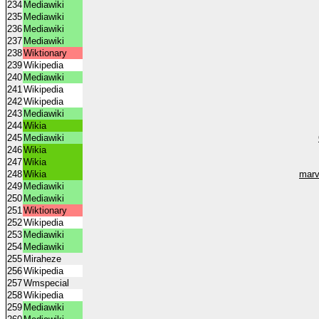
234
Mediawiki
235
Mediawiki
236
Mediawiki
237
Mediawiki
238
Wiktionary
239
Wikipedia
240
Mediawiki
241
Wikipedia
242
Wikipedia
243
Mediawiki
244
Wikia
245
Mediawiki
246
Wikia
247
Wikia
248
Wikia
marv
249
Mediawiki
250
Mediawiki
251
Wiktionary
252
Wikipedia
253
Mediawiki
254
Mediawiki
255
Miraheze
256
Wikipedia
257
Wmspecial
258
Wikipedia
259
Mediawiki