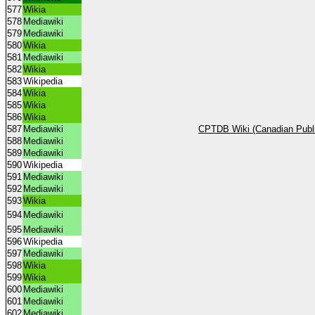
577
Wikia
578
Mediawiki
579
Mediawiki
580
Wikia
581
Mediawiki
582
Wikia
583
Wikipedia
584
Wikia
585
Wikia
586
Wikia
587
Mediawiki
CPTDB Wiki (Canadian Publi
588
Mediawiki
589
Mediawiki
590
Wikipedia
591
Mediawiki
592
Mediawiki
593
Wikia
594
Mediawiki
595
Mediawiki
596
Wikipedia
597
Mediawiki
598
Wikia
599
Wikia
600
Mediawiki
601
Mediawiki
602
Mediawiki