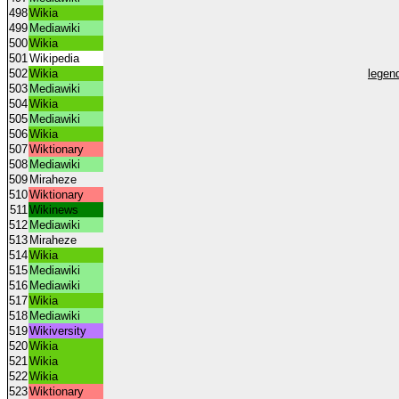
498
Wikia
499
Mediawiki
500
Wikia
501
Wikipedia
502
Wikia
legen
503
Mediawiki
504
Wikia
505
Mediawiki
506
Wikia
507
Wiktionary
508
Mediawiki
509
Miraheze
510
Wiktionary
511
Wikinews
512
Mediawiki
513
Miraheze
514
Wikia
515
Mediawiki
516
Mediawiki
517
Wikia
518
Mediawiki
519
Wikiversity
520
Wikia
521
Wikia
522
Wikia
523
Wiktionary