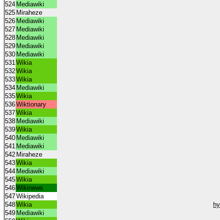
524
Mediawiki
525
Miraheze
526
Mediawiki
527
Mediawiki
528
Mediawiki
529
Mediawiki
530
Mediawiki
531
Wikia
532
Wikia
533
Wikia
534
Mediawiki
535
Wikia
536
Wiktionary
537
Wikia
538
Mediawiki
539
Wikia
540
Mediawiki
541
Mediawiki
542
Miraheze
543
Wikia
544
Mediawiki
545
Wikia
546
Wikinews
547
Wikipedia
548
Wikia
hy
549
Mediawiki