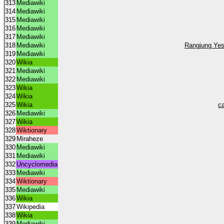
313
Mediawiki
314
Mediawiki
315
Mediawiki
316
Mediawiki
317
Mediawiki
318
Mediawiki
Rangjung Yes
319
Mediawiki
320
Wikia
321
Mediawiki
322
Mediawiki
323
Wikia
324
Wikia
325
Wikia
c
326
Mediawiki
327
Wikia
328
Wiktionary
329
Miraheze
330
Mediawiki
331
Mediawiki
332
Uncyclomedia
333
Mediawiki
334
Wiktionary
335
Mediawiki
336
Wikia
337
Wikipedia
338
Wikia
339
Mediawiki