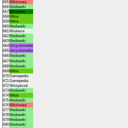
655
Wiktionary
656
Mediawiki
657
Wikinews
658
Wikia
659
Wikia
660
Mediawiki
661
Miraheze
662
Mediawiki
663
Mediawiki
664
Uncyclomedia
665
Uncyclomedia
666
Mediawiki
667
Mediawiki
668
Mediawiki
669
Wikia
670
Gamepedia
671
Gamepedia
672
Wmspecial
673
Mediawiki
674
Wikia
675
Mediawiki
676
Wiktionary
677
Mediawiki
678
Mediawiki
679
Mediawiki
680
Mediawiki