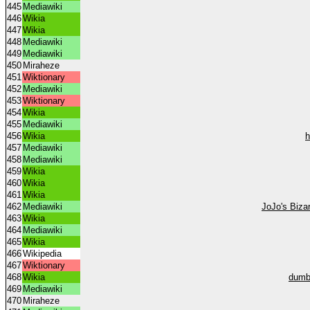
445
Mediawiki
446
Wikia
447
Wikia
448
Mediawiki
449
Mediawiki
450
Miraheze
451
Wiktionary
452
Mediawiki
453
Wiktionary
454
Wikia
455
Mediawiki
456
Wikia
h
457
Mediawiki
458
Mediawiki
459
Wikia
460
Wikia
461
Wikia
462
Mediawiki
JoJo's Biza
463
Wikia
464
Mediawiki
465
Wikia
466
Wikipedia
467
Wiktionary
468
Wikia
dumb
469
Mediawiki
470
Miraheze