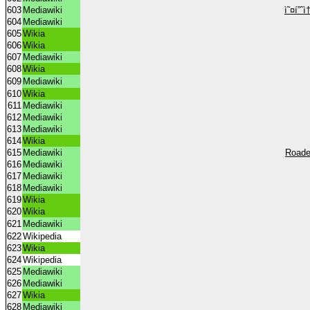
603
Mediawiki
ì˜¤í”ˆ
604
Mediawiki
605
Wikia
606
Wikia
607
Mediawiki
608
Wikia
609
Mediawiki
610
Wikia
611
Mediawiki
612
Mediawiki
613
Mediawiki
614
Wikia
615
Mediawiki
Roade
616
Mediawiki
617
Mediawiki
618
Mediawiki
619
Wikia
620
Wikia
621
Mediawiki
622
Wikipedia
623
Wikia
624
Wikipedia
625
Mediawiki
626
Mediawiki
627
Wikia
628
Mediawiki