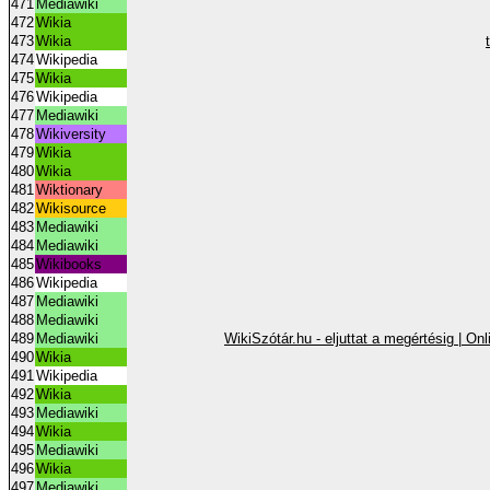
471
Mediawiki
472
Wikia
473
Wikia
474
Wikipedia
475
Wikia
476
Wikipedia
477
Mediawiki
478
Wikiversity
479
Wikia
480
Wikia
481
Wiktionary
482
Wikisource
483
Mediawiki
484
Mediawiki
485
Wikibooks
486
Wikipedia
487
Mediawiki
488
Mediawiki
489
Mediawiki
WikiSzótár.hu - eljuttat a megértésig | O
490
Wikia
491
Wikipedia
492
Wikia
493
Mediawiki
494
Wikia
495
Mediawiki
496
Wikia
497
Mediawiki