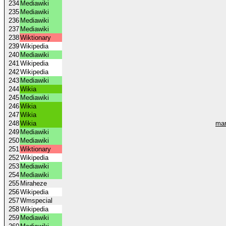
234
Mediawiki
235
Mediawiki
236
Mediawiki
237
Mediawiki
238
Wiktionary
239
Wikipedia
240
Mediawiki
241
Wikipedia
242
Wikipedia
243
Mediawiki
244
Wikia
245
Mediawiki
246
Wikia
247
Wikia
248
Wikia
mar
249
Mediawiki
250
Mediawiki
251
Wiktionary
252
Wikipedia
253
Mediawiki
254
Mediawiki
255
Miraheze
256
Wikipedia
257
Wmspecial
258
Wikipedia
259
Mediawiki