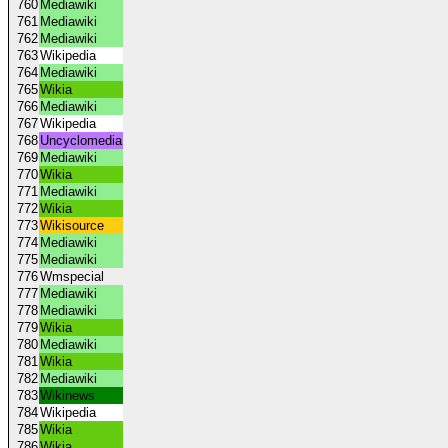
760
Mediawiki
761
Mediawiki
762
Mediawiki
763
Wikipedia
764
Mediawiki
765
Wikia
766
Mediawiki
767
Wikipedia
768
Uncyclomedia
769
Mediawiki
770
Wikia
771
Mediawiki
772
Wikia
773
Wikisource
774
Mediawiki
775
Mediawiki
776
Wmspecial
777
Mediawiki
778
Mediawiki
779
Wikia
780
Mediawiki
781
Wikia
782
Mediawiki
783
Wikinews
784
Wikipedia
785
Wikia
786
Wikia