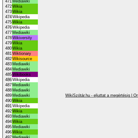
471
Mediawiki
472
Wikia
473
Wikia
474
Wikipedia
475
Wikia
476
Wikipedia
477
Mediawiki
478
Wikiversity
479
Wikia
480
Wikia
481
Wiktionary
482
Wikisource
483
Mediawiki
484
Mediawiki
485
Wikibooks
486
Wikipedia
487
Mediawiki
488
Mediawiki
489
Mediawiki
WikiSzótár.hu - eljuttat a megértésig | 
490
Wikia
491
Wikipedia
492
Wikia
493
Mediawiki
494
Wikia
495
Mediawiki
496
Wikia
497
Mediawiki