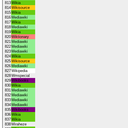
813
Wikia
814
Wikisource
815
Wikia
816
Mediawiki
817
Wikia
818
Mediawiki
819
Wikia
820
Wiktionary
821
Mediawiki
822
Mediawiki
823
Mediawiki
824
Wikia
825
Wikisource
826
Mediawiki
827
Wikipedia
828
Wmspecial
829
Wikibooks
830
Wikia
831
Mediawiki
832
Mediawiki
833
Mediawiki
834
Mediawiki
835
Wikibooks
836
Wikia
837
Wikia
838
Miraheze