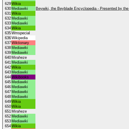
629
Wikia
630
Mediawiki
Beywiki, the Beyblade Encyclopedia - Presented by the
631
Wikia
632
Mediawiki
633
Mediawiki
634
Wikia
635
Wmspecial
636
Wikipedia
637
Wiktionary
638
Mediawiki
639
Mediawiki
640
Miraheze
641
Mediawiki
642
Wikia
643
Mediawiki
644
Wikibooks
645
Mediawiki
646
Mediawiki
647
Mediawiki
648
Mediawiki
649
Wikia
650
Wikia
651
Miraheze
652
Mediawiki
653
Mediawiki
654
Wikia