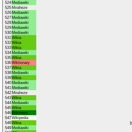
524
Mediawiki
525
Miraheze
526
Mediawiki
527
Mediawiki
528
Mediawiki
529
Mediawiki
530
Mediawiki
531
Wikia
532
Wikia
533
Wikia
534
Mediawiki
535
Wikia
536
Wiktionary
537
Wikia
538
Mediawiki
539
Wikia
540
Mediawiki
541
Mediawiki
542
Miraheze
543
Wikia
544
Mediawiki
545
Wikia
546
Wikinews
547
Wikipedia
548
Wikia
h
549
Mediawiki