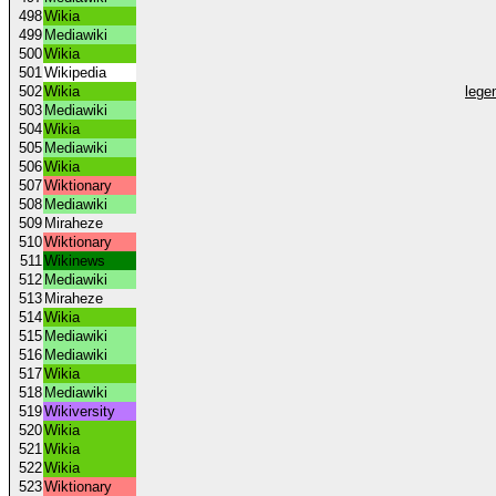
498
Wikia
499
Mediawiki
500
Wikia
501
Wikipedia
502
Wikia
lege
503
Mediawiki
504
Wikia
505
Mediawiki
506
Wikia
507
Wiktionary
508
Mediawiki
509
Miraheze
510
Wiktionary
511
Wikinews
512
Mediawiki
513
Miraheze
514
Wikia
515
Mediawiki
516
Mediawiki
517
Wikia
518
Mediawiki
519
Wikiversity
520
Wikia
521
Wikia
522
Wikia
523
Wiktionary