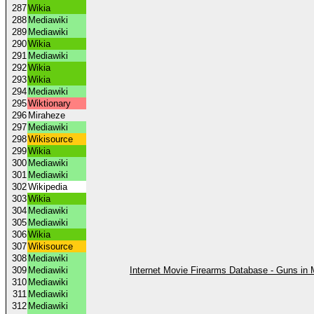
287
Wikia
288
Mediawiki
289
Mediawiki
290
Wikia
291
Mediawiki
292
Wikia
293
Wikia
294
Mediawiki
295
Wiktionary
296
Miraheze
297
Mediawiki
298
Wikisource
299
Wikia
300
Mediawiki
301
Mediawiki
302
Wikipedia
303
Wikia
304
Mediawiki
305
Mediawiki
306
Wikia
307
Wikisource
308
Mediawiki
309
Mediawiki
Internet Movie Firearms Database - Guns i
310
Mediawiki
311
Mediawiki
312
Mediawiki