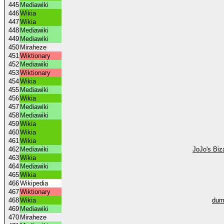
445
Mediawiki
446
Wikia
447
Wikia
448
Mediawiki
449
Mediawiki
450
Miraheze
451
Wiktionary
452
Mediawiki
453
Wiktionary
454
Wikia
455
Mediawiki
456
Wikia
457
Mediawiki
458
Mediawiki
459
Wikia
460
Wikia
461
Wikia
462
Mediawiki
JoJo's Biz
463
Wikia
464
Mediawiki
465
Wikia
466
Wikipedia
467
Wiktionary
468
Wikia
dum
469
Mediawiki
470
Miraheze