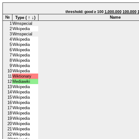
threshold: good ≥ 100
1.000.000
100.000
↑
↓
№
Name
Type (
)
1
Wmspecial
2
Wikipedia
3
Wmspecial
4
Wikipedia
5
Wikipedia
6
Wikipedia
7
Wikipedia
8
Wikipedia
9
Wikipedia
10
Wikipedia
11
Wiktionary
12
Mediawiki
13
Wikipedia
14
Wikipedia
15
Wikipedia
16
Wikipedia
17
Wikipedia
18
Wikipedia
19
Wikipedia
20
Wikipedia
21
Wikipedia
22
Wikipedia