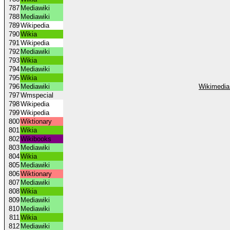
787
Mediawiki
788
Mediawiki
789
Wikipedia
790
Wikia
791
Wikipedia
792
Mediawiki
793
Wikia
794
Mediawiki
795
Wikia
796
Mediawiki
Wikimedia
797
Wmspecial
798
Wikipedia
799
Wikipedia
800
Wiktionary
801
Wikia
802
Wikibooks
803
Mediawiki
804
Wikia
805
Mediawiki
806
Wiktionary
807
Mediawiki
808
Wikia
809
Mediawiki
810
Mediawiki
811
Wikia
812
Mediawiki