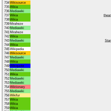
734
Wikisource
735
Wikia
736
Mediawiki
737
Wikia
thea
738
Wikia
739
Miraheze
740
Mediawiki
741
Miraheze
742
Wikia
743
Mediawiki
Star
744
Wikia
745
Wikipedia
746
Wikisource
747
Mediawiki
748
Wikia
749
Wikiquote
750
Mediawiki
751
Wikia
752
Mediawiki
753
Mediawiki
754
Wiktionary
755
Mediawiki
756
Wikifur
757
Wikia
758
Wikia
759
Wikia