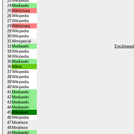
23
Wikipedia
24
Mediawiki
25
Wiktionary
26
Wikipedia
27
Wikipedia
28
Wiktionary
29
Wikipedia
30
Wikipedia
31
Wmspecial
32
Mediawiki
Enciklopedi
33
Wikipedia
34
Wikipedia
35
Mediawiki
36
Wikia
37
Wikipedia
38
Wikipedia
39
Wikipedia
40
Wikipedia
41
Mediawiki
42
Mediawiki
43
Mediawiki
44
Mediawiki
45
Wikinews
46
Wikipedia
47
Miraheze
48
Miraheze
49
Mediawiki