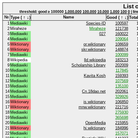
List 
threshold: good ≥ 100000
1.000.000
100.000
10.000
1.000
100
0
| li
↑
↓
↑
↓
№
Name
Type (
)
Good (
)
Total
1
Mediawiki
Species-ID
100597
2
Miraheze
Miraheze
121738
3
Mediawiki
027
160022
4
Mediawiki
109064
5
Wiktionary
or.wiktionary
108659
6
Wiktionary
skr.wiktionary
148874
7
Mediawiki
100099
8
Wikipedia
lld.wikipedia
183213
9
Mediawiki
Scholarship Library
202009
10
Mediawiki
117845
11
Mediawiki
Kavita Kosh
159393
12
Mediawiki
107569
13
Mediawiki
135100
14
Mediawiki
Cn.18dao.net
202061
15
Mediawiki
329926
16
Wiktionary
is.wiktionary
106850
17
Wiktionary
mnw.wiktionary
221716
18
Mediawiki
275930
19
Mediawiki
365698
20
Mediawiki
OpenMedia
215955
21
Wiktionary
hi.wiktionary
184996
22
Mediawiki
157071