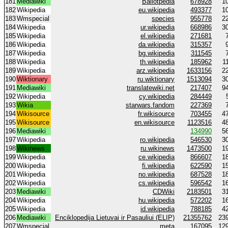
181
Mediawiki
Ballotpedia
678928
1
182
Wikipedia
eu.wikipedia
493377
1
183
Wmspecial
species
955778
2
184
Wikipedia
ur.wikipedia
668986
3
185
Wikipedia
el.wikipedia
271681
186
Wikipedia
da.wikipedia
315357
187
Wikipedia
bg.wikipedia
311545
188
Wikipedia
th.wikipedia
185962
1
189
Wikipedia
arz.wikipedia
1633156
2
190
Wiktionary
ru.wiktionary
1513094
3
191
Mediawiki
translatewiki.net
217407
9
192
Wikipedia
cy.wikipedia
284449
193
Wikia
starwars.fandom
227369
194
Wikisource
fr.wikisource
703455
4
195
Wikisource
en.wikisource
1123516
4
196
Mediawiki
134990
5
197
Wikipedia
ro.wikipedia
546530
3
198
Wikinews
ru.wikinews
1473500
1
199
Wikipedia
ce.wikipedia
866607
1
200
Wikipedia
fi.wikipedia
622590
1
201
Wikipedia
no.wikipedia
687528
1
202
Wikipedia
cs.wikipedia
596542
1
203
Mediawiki
CDWiki
2183501
3
204
Wikipedia
hu.wikipedia
572202
1
205
Wikipedia
id.wikipedia
788185
4
206
Mediawiki
Enciklopedija Lietuvai ir Pasauliui (ELIP)
21355762
23
207
Wmspecial
meta
167095
12