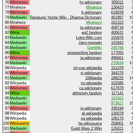
76
Wiktionary
hy.wiktionary
305011
77
Miraheze
Miraheze
126423
78
Wiktionary
lt.wiktionary
619039
79
Mediawiki
Rangjung Yeshe Wiki - Dharma Dictionary
461897
1
80
Miraheze
Miraheze
161322
81
Wiktionary
ta.wiktionary
408719
82
Wikia
eq2.fandom
400631
83
Mediawiki
Lotro-Wiki.com
155976
84
Mediawiki
Järvi-meriwiki
101942
85
Mediawiki
GenWiki
245786
86
Wikia
prowrestling.fandom
177055
87
Wiktionary
ja.wiktionary
496661
88
Mediawiki
270634
1
89
Wikipedia
zh-yue.wikipedia
151378
90
Wiktionary
vi.wiktionary
344276
91
Mediawiki
15Mpedia
189225
1
92
Wikipedia
mr.wikipedia
102586
93
Wiktionary
ca.wiktionary
617878
94
Wikia
althistory.fandom
117141
95
Mediawiki
101561
96
Mediawiki
973627
1
97
Wiktionary
io.wiktionary
338194
98
Wikipedia
af.wikipedia
130078
99
Wikipedia
sq.wikipedia
106170
100
Wikisource
he.wikisource
259001
1
101
Mediawiki
Guild Wars 2 Wiki
125021