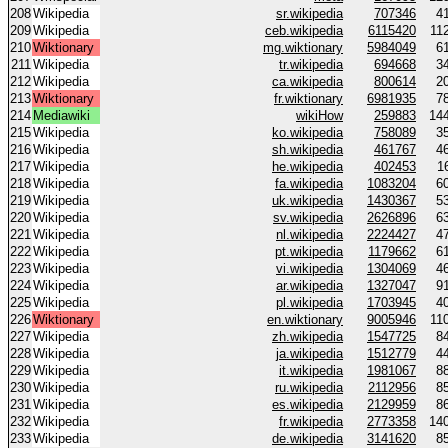
208
Wikipedia
sr.wikipedia
707346
4
209
Wikipedia
ceb.wikipedia
6115420
11
210
Wiktionary
mg.wiktionary
5984049
6
211
Wikipedia
tr.wikipedia
694668
3
212
Wikipedia
ca.wikipedia
800614
2
213
Wiktionary
fr.wiktionary
6981935
7
214
Mediawiki
wikiHow
259883
14
215
Wikipedia
ko.wikipedia
758089
3
216
Wikipedia
sh.wikipedia
461767
4
217
Wikipedia
he.wikipedia
402453
1
218
Wikipedia
fa.wikipedia
1083204
6
219
Wikipedia
uk.wikipedia
1430367
5
220
Wikipedia
sv.wikipedia
2626896
6
221
Wikipedia
nl.wikipedia
2224427
4
222
Wikipedia
pt.wikipedia
1179662
6
223
Wikipedia
vi.wikipedia
1304069
4
224
Wikipedia
ar.wikipedia
1327047
9
225
Wikipedia
pl.wikipedia
1703945
4
226
Wiktionary
en.wiktionary
9005946
11
227
Wikipedia
zh.wikipedia
1547725
8
228
Wikipedia
ja.wikipedia
1512779
4
229
Wikipedia
it.wikipedia
1981067
8
230
Wikipedia
ru.wikipedia
2112956
8
231
Wikipedia
es.wikipedia
2129959
8
232
Wikipedia
fr.wikipedia
2773358
14
233
Wikipedia
de.wikipedia
3141620
8