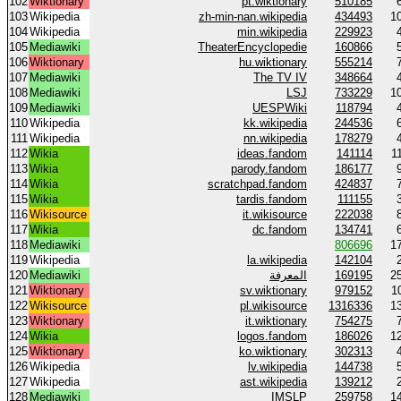
102
Wiktionary
pt.wiktionary
510185
103
Wikipedia
zh-min-nan.wikipedia
434493
1
104
Wikipedia
min.wikipedia
229923
105
Mediawiki
TheaterEncyclopedie
160866
106
Wiktionary
hu.wiktionary
555214
107
Mediawiki
The TV IV
348664
108
Mediawiki
LSJ
733229
1
109
Mediawiki
UESPWiki
118794
110
Wikipedia
kk.wikipedia
244536
111
Wikipedia
nn.wikipedia
178279
112
Wikia
ideas.fandom
141114
1
113
Wikia
parody.fandom
186177
114
Wikia
scratchpad.fandom
424837
115
Wikia
tardis.fandom
111155
116
Wikisource
it.wikisource
222038
117
Wikia
dc.fandom
134741
118
Mediawiki
806696
1
119
Wikipedia
la.wikipedia
142104
120
Mediawiki
المعرفة
169195
2
121
Wiktionary
sv.wiktionary
979152
1
122
Wikisource
pl.wikisource
1316336
1
123
Wiktionary
it.wiktionary
754275
124
Wikia
logos.fandom
186026
1
125
Wiktionary
ko.wiktionary
302313
126
Wikipedia
lv.wikipedia
144738
127
Wikipedia
ast.wikipedia
139212
128
Mediawiki
IMSLP
259758
1