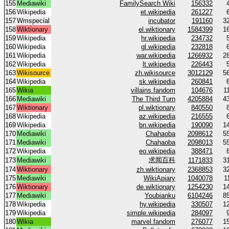
155
Mediawiki
FamilySearch Wiki
156332
156
Wikipedia
et.wikipedia
261227
157
Wmspecial
incubator
191160
3
158
Wiktionary
el.wiktionary
1584399
1
159
Wikipedia
hr.wikipedia
234732
160
Wikipedia
gl.wikipedia
232818
161
Wikipedia
war.wikipedia
1266932
2
162
Wikipedia
lt.wikipedia
226443
163
Wikisource
zh.wikisource
3012129
5
164
Wikipedia
sk.wikipedia
260841
165
Wikia
villains.fandom
104676
1
166
Mediawiki
The Third Turn
4205884
4
167
Wiktionary
pl.wiktionary
840550
168
Wikipedia
az.wikipedia
216555
169
Wikipedia
bn.wikipedia
190090
1
170
Mediawiki
Chahaoba
2098612
5
171
Mediawiki
Chahaoba
2098013
5
172
Wikipedia
eo.wikipedia
388471
求闻百科
173
Mediawiki
1171833
3
174
Wiktionary
zh.wiktionary
2368853
3
175
Mediawiki
WikiApiary
1040078
1
176
Wiktionary
de.wiktionary
1254230
1
177
Mediawiki
Youbianku
6104246
8
178
Wikipedia
hy.wikipedia
330507
1
179
Wikipedia
simple.wikipedia
284097
180
Wikia
marvel.fandom
276077
1