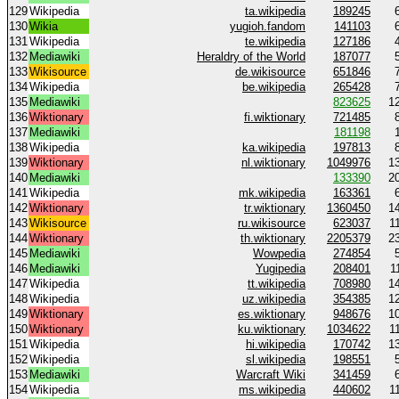
129
Wikipedia
ta.wikipedia
189245
130
Wikia
yugioh.fandom
141103
131
Wikipedia
te.wikipedia
127186
132
Mediawiki
Heraldry of the World
187077
133
Wikisource
de.wikisource
651846
134
Wikipedia
be.wikipedia
265428
135
Mediawiki
823625
1
136
Wiktionary
fi.wiktionary
721485
137
Mediawiki
181198
138
Wikipedia
ka.wikipedia
197813
139
Wiktionary
nl.wiktionary
1049976
1
140
Mediawiki
133390
2
141
Wikipedia
mk.wikipedia
163361
142
Wiktionary
tr.wiktionary
1360450
1
143
Wikisource
ru.wikisource
623037
1
144
Wiktionary
th.wiktionary
2205379
2
145
Mediawiki
Wowpedia
274854
146
Mediawiki
Yugipedia
208401
1
147
Wikipedia
tt.wikipedia
708980
1
148
Wikipedia
uz.wikipedia
354385
1
149
Wiktionary
es.wiktionary
948676
1
150
Wiktionary
ku.wiktionary
1034622
1
151
Wikipedia
hi.wikipedia
170742
1
152
Wikipedia
sl.wikipedia
198551
153
Mediawiki
Warcraft Wiki
341459
154
Wikipedia
ms.wikipedia
440602
1