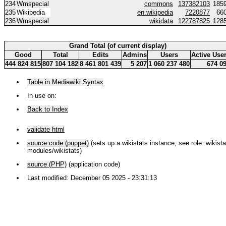
234
Wmspecial
commons
137382103
185
235
Wikipedia
en.wikipedia
7220877
66
236
Wmspecial
wikidata
122787825
128
Grand Total (of current display)
Good
Total
Edits
Admins
Users
Active Use
444 824 815
807 104 182
8 461 801 439
5 207
1 060 237 480
674 0
Table in Mediawiki Syntax
In use on:
Back to Index
validate html
source code (puppet)
(sets up a wikistats instance, see role::wikistat
modules/wikistats)
source (PHP)
(application code)
Last modified: December 05 2025 - 23:31:13