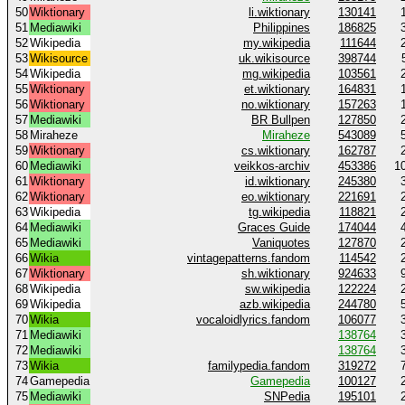
50
Wiktionary
li.wiktionary
130141
51
Mediawiki
Philippines
186825
52
Wikipedia
my.wikipedia
111644
53
Wikisource
uk.wikisource
398744
54
Wikipedia
mg.wikipedia
103561
55
Wiktionary
et.wiktionary
164831
56
Wiktionary
no.wiktionary
157263
57
Mediawiki
BR Bullpen
127850
58
Miraheze
Miraheze
543089
59
Wiktionary
cs.wiktionary
162787
60
Mediawiki
veikkos-archiv
453386
1
61
Wiktionary
id.wiktionary
245380
62
Wiktionary
eo.wiktionary
221691
63
Wikipedia
tg.wikipedia
118821
64
Mediawiki
Graces Guide
174044
65
Mediawiki
Vaniquotes
127870
66
Wikia
vintagepatterns.fandom
114542
67
Wiktionary
sh.wiktionary
924633
68
Wikipedia
sw.wikipedia
122224
69
Wikipedia
azb.wikipedia
244780
70
Wikia
vocaloidlyrics.fandom
106077
71
Mediawiki
138764
72
Mediawiki
138764
73
Wikia
familypedia.fandom
319272
74
Gamepedia
Gamepedia
100127
75
Mediawiki
SNPedia
195101