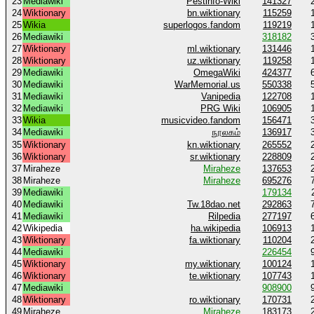
23
Mediawiki
Pestinfo-Wiki
141327
24
Wiktionary
bn.wiktionary
115259
25
Wikia
superlogos.fandom
119219
26
Mediawiki
318182
27
Wiktionary
ml.wiktionary
131446
28
Wiktionary
uz.wiktionary
119258
29
Mediawiki
OmegaWiki
424377
30
Mediawiki
WarMemorial.us
550338
31
Mediawiki
Vanipedia
122708
32
Mediawiki
PRG Wiki
106905
33
Wikia
musicvideo.fandom
156471
34
Mediawiki
நூலகம்
136917
35
Wiktionary
kn.wiktionary
265552
36
Wiktionary
sr.wiktionary
228809
37
Miraheze
Miraheze
137653
38
Miraheze
Miraheze
695276
39
Mediawiki
179134
40
Mediawiki
Tw.18dao.net
292863
41
Mediawiki
Rilpedia
277197
42
Wikipedia
ha.wikipedia
106913
43
Wiktionary
fa.wiktionary
110204
44
Mediawiki
226454
45
Wiktionary
my.wiktionary
100124
46
Wiktionary
te.wiktionary
107743
47
Mediawiki
908900
48
Wiktionary
ro.wiktionary
170731
49
Miraheze
Miraheze
183173