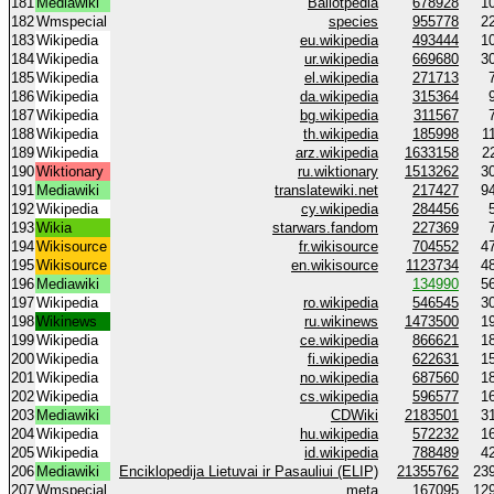
181
Mediawiki
Ballotpedia
678928
1
182
Wmspecial
species
955778
2
183
Wikipedia
eu.wikipedia
493444
1
184
Wikipedia
ur.wikipedia
669680
3
185
Wikipedia
el.wikipedia
271713
186
Wikipedia
da.wikipedia
315364
187
Wikipedia
bg.wikipedia
311567
188
Wikipedia
th.wikipedia
185998
1
189
Wikipedia
arz.wikipedia
1633158
2
190
Wiktionary
ru.wiktionary
1513262
3
191
Mediawiki
translatewiki.net
217427
9
192
Wikipedia
cy.wikipedia
284456
193
Wikia
starwars.fandom
227369
194
Wikisource
fr.wikisource
704552
4
195
Wikisource
en.wikisource
1123734
4
196
Mediawiki
134990
5
197
Wikipedia
ro.wikipedia
546545
3
198
Wikinews
ru.wikinews
1473500
1
199
Wikipedia
ce.wikipedia
866621
1
200
Wikipedia
fi.wikipedia
622631
1
201
Wikipedia
no.wikipedia
687560
1
202
Wikipedia
cs.wikipedia
596577
1
203
Mediawiki
CDWiki
2183501
3
204
Wikipedia
hu.wikipedia
572232
1
205
Wikipedia
id.wikipedia
788489
4
206
Mediawiki
Enciklopedija Lietuvai ir Pasauliui (ELIP)
21355762
23
207
Wmspecial
meta
167095
12