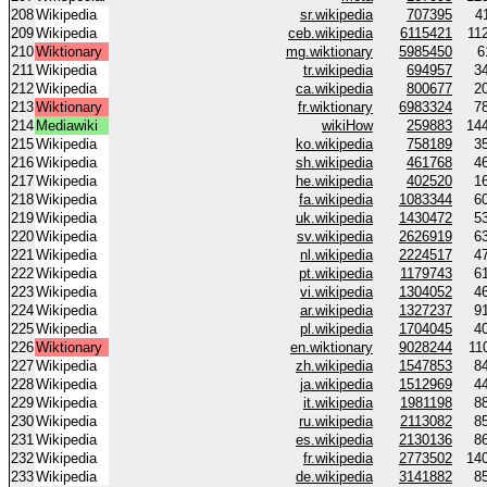
208
Wikipedia
sr.wikipedia
707395
4
209
Wikipedia
ceb.wikipedia
6115421
11
210
Wiktionary
mg.wiktionary
5985450
6
211
Wikipedia
tr.wikipedia
694957
3
212
Wikipedia
ca.wikipedia
800677
2
213
Wiktionary
fr.wiktionary
6983324
7
214
Mediawiki
wikiHow
259883
14
215
Wikipedia
ko.wikipedia
758189
3
216
Wikipedia
sh.wikipedia
461768
4
217
Wikipedia
he.wikipedia
402520
1
218
Wikipedia
fa.wikipedia
1083344
6
219
Wikipedia
uk.wikipedia
1430472
5
220
Wikipedia
sv.wikipedia
2626919
6
221
Wikipedia
nl.wikipedia
2224517
4
222
Wikipedia
pt.wikipedia
1179743
6
223
Wikipedia
vi.wikipedia
1304052
4
224
Wikipedia
ar.wikipedia
1327237
9
225
Wikipedia
pl.wikipedia
1704045
4
226
Wiktionary
en.wiktionary
9028244
11
227
Wikipedia
zh.wikipedia
1547853
8
228
Wikipedia
ja.wikipedia
1512969
4
229
Wikipedia
it.wikipedia
1981198
8
230
Wikipedia
ru.wikipedia
2113082
8
231
Wikipedia
es.wikipedia
2130136
8
232
Wikipedia
fr.wikipedia
2773502
14
233
Wikipedia
de.wikipedia
3141882
8