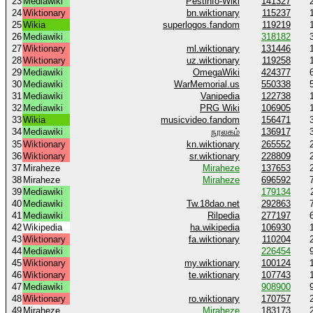
23
Mediawiki
Pestinfo-Wiki
141327
24
Wiktionary
bn.wiktionary
115237
25
Wikia
superlogos.fandom
119219
26
Mediawiki
318182
27
Wiktionary
ml.wiktionary
131446
28
Wiktionary
uz.wiktionary
119258
29
Mediawiki
OmegaWiki
424377
30
Mediawiki
WarMemorial.us
550338
31
Mediawiki
Vanipedia
122738
32
Mediawiki
PRG Wiki
106905
33
Wikia
musicvideo.fandom
156471
34
Mediawiki
நூலகம்
136917
35
Wiktionary
kn.wiktionary
265552
36
Wiktionary
sr.wiktionary
228809
37
Miraheze
Miraheze
137653
38
Miraheze
Miraheze
696592
39
Mediawiki
179134
40
Mediawiki
Tw.18dao.net
292863
41
Mediawiki
Rilpedia
277197
42
Wikipedia
ha.wikipedia
106930
43
Wiktionary
fa.wiktionary
110204
44
Mediawiki
226454
45
Wiktionary
my.wiktionary
100124
46
Wiktionary
te.wiktionary
107743
47
Mediawiki
908900
48
Wiktionary
ro.wiktionary
170757
49
Miraheze
Miraheze
183173