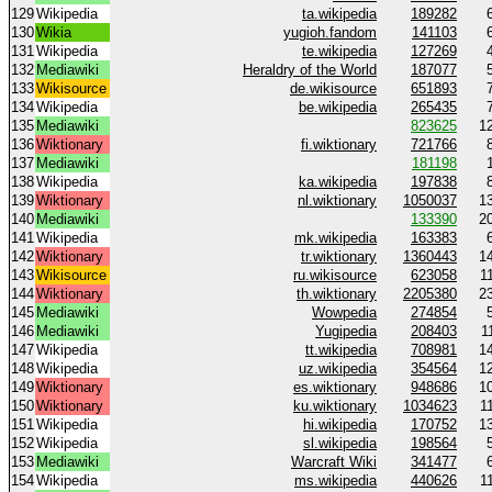
129
Wikipedia
ta.wikipedia
189282
130
Wikia
yugioh.fandom
141103
131
Wikipedia
te.wikipedia
127269
132
Mediawiki
Heraldry of the World
187077
133
Wikisource
de.wikisource
651893
134
Wikipedia
be.wikipedia
265435
135
Mediawiki
823625
1
136
Wiktionary
fi.wiktionary
721766
137
Mediawiki
181198
138
Wikipedia
ka.wikipedia
197838
139
Wiktionary
nl.wiktionary
1050037
1
140
Mediawiki
133390
2
141
Wikipedia
mk.wikipedia
163383
142
Wiktionary
tr.wiktionary
1360443
1
143
Wikisource
ru.wikisource
623058
1
144
Wiktionary
th.wiktionary
2205380
2
145
Mediawiki
Wowpedia
274854
146
Mediawiki
Yugipedia
208403
1
147
Wikipedia
tt.wikipedia
708981
1
148
Wikipedia
uz.wikipedia
354564
1
149
Wiktionary
es.wiktionary
948686
1
150
Wiktionary
ku.wiktionary
1034623
1
151
Wikipedia
hi.wikipedia
170752
1
152
Wikipedia
sl.wikipedia
198564
153
Mediawiki
Warcraft Wiki
341477
154
Wikipedia
ms.wikipedia
440626
1