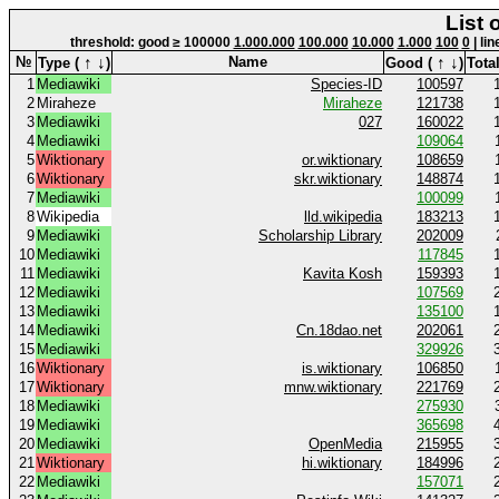
List 
threshold: good ≥ 100000
1.000.000
100.000
10.000
1.000
100
0
| li
↑
↓
↑
↓
№
Name
Type (
)
Good (
)
Total
1
Mediawiki
Species-ID
100597
2
Miraheze
Miraheze
121738
3
Mediawiki
027
160022
4
Mediawiki
109064
5
Wiktionary
or.wiktionary
108659
6
Wiktionary
skr.wiktionary
148874
7
Mediawiki
100099
8
Wikipedia
lld.wikipedia
183213
9
Mediawiki
Scholarship Library
202009
10
Mediawiki
117845
11
Mediawiki
Kavita Kosh
159393
12
Mediawiki
107569
13
Mediawiki
135100
14
Mediawiki
Cn.18dao.net
202061
15
Mediawiki
329926
16
Wiktionary
is.wiktionary
106850
17
Wiktionary
mnw.wiktionary
221769
18
Mediawiki
275930
19
Mediawiki
365698
20
Mediawiki
OpenMedia
215955
21
Wiktionary
hi.wiktionary
184996
22
Mediawiki
157071