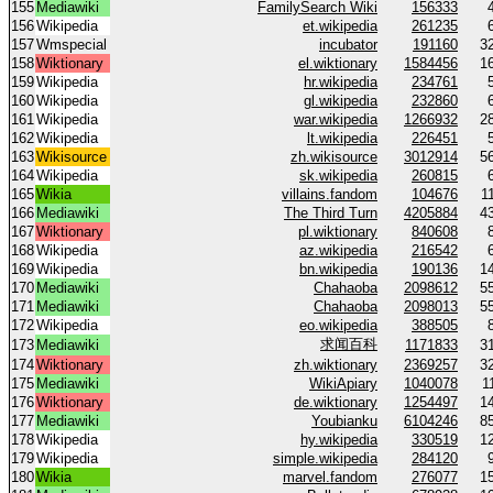
155
Mediawiki
FamilySearch Wiki
156333
156
Wikipedia
et.wikipedia
261235
157
Wmspecial
incubator
191160
3
158
Wiktionary
el.wiktionary
1584456
1
159
Wikipedia
hr.wikipedia
234761
160
Wikipedia
gl.wikipedia
232860
161
Wikipedia
war.wikipedia
1266932
2
162
Wikipedia
lt.wikipedia
226451
163
Wikisource
zh.wikisource
3012914
5
164
Wikipedia
sk.wikipedia
260815
165
Wikia
villains.fandom
104676
1
166
Mediawiki
The Third Turn
4205884
4
167
Wiktionary
pl.wiktionary
840608
168
Wikipedia
az.wikipedia
216542
169
Wikipedia
bn.wikipedia
190136
1
170
Mediawiki
Chahaoba
2098612
5
171
Mediawiki
Chahaoba
2098013
5
172
Wikipedia
eo.wikipedia
388505
求闻百科
173
Mediawiki
1171833
3
174
Wiktionary
zh.wiktionary
2369257
3
175
Mediawiki
WikiApiary
1040078
1
176
Wiktionary
de.wiktionary
1254497
1
177
Mediawiki
Youbianku
6104246
8
178
Wikipedia
hy.wikipedia
330519
1
179
Wikipedia
simple.wikipedia
284120
180
Wikia
marvel.fandom
276077
1