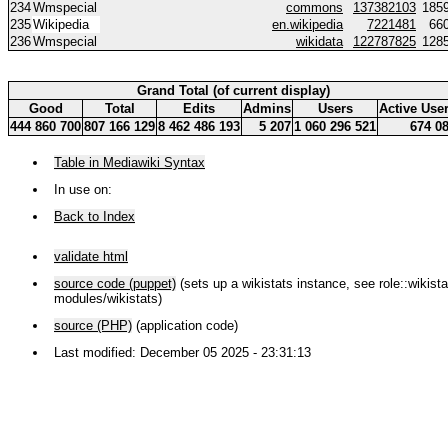
234
Wmspecial
commons
137382103
185
235
Wikipedia
en.wikipedia
7221481
66
236
Wmspecial
wikidata
122787825
128
Grand Total (of current display)
Good
Total
Edits
Admins
Users
Active Use
444 860 700
807 166 129
8 462 486 193
5 207
1 060 296 521
674 0
Table in Mediawiki Syntax
In use on:
Back to Index
validate html
source code (puppet)
(sets up a wikistats instance, see role::wikistat
modules/wikistats)
source (PHP)
(application code)
Last modified: December 05 2025 - 23:31:13