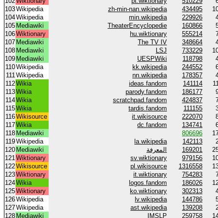
102
Wiktionary
pt.wiktionary
510229
103
Wikipedia
zh-min-nan.wikipedia
434495
1
104
Wikipedia
min.wikipedia
229926
105
Mediawiki
TheaterEncyclopedie
160866
106
Wiktionary
hu.wiktionary
555214
107
Mediawiki
The TV IV
348664
108
Mediawiki
LSJ
733229
1
109
Mediawiki
UESPWiki
118798
110
Wikipedia
kk.wikipedia
244552
111
Wikipedia
nn.wikipedia
178357
112
Wikia
ideas.fandom
141114
1
113
Wikia
parody.fandom
186177
114
Wikia
scratchpad.fandom
424837
115
Wikia
tardis.fandom
111155
116
Wikisource
it.wikisource
222070
117
Wikia
dc.fandom
134741
118
Mediawiki
806696
1
119
Wikipedia
la.wikipedia
142113
120
Mediawiki
المعرفة
169201
2
121
Wiktionary
sv.wiktionary
979156
1
122
Wikisource
pl.wikisource
1316558
1
123
Wiktionary
it.wiktionary
754283
124
Wikia
logos.fandom
186026
1
125
Wiktionary
ko.wiktionary
302313
126
Wikipedia
lv.wikipedia
144786
127
Wikipedia
ast.wikipedia
139208
128
Mediawiki
IMSLP
259758
1