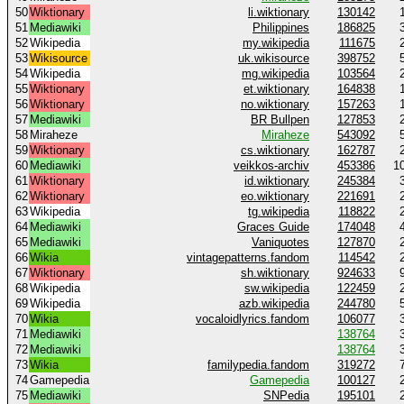
50
Wiktionary
li.wiktionary
130142
51
Mediawiki
Philippines
186825
52
Wikipedia
my.wikipedia
111675
53
Wikisource
uk.wikisource
398752
54
Wikipedia
mg.wikipedia
103564
55
Wiktionary
et.wiktionary
164838
56
Wiktionary
no.wiktionary
157263
57
Mediawiki
BR Bullpen
127853
58
Miraheze
Miraheze
543092
59
Wiktionary
cs.wiktionary
162787
60
Mediawiki
veikkos-archiv
453386
1
61
Wiktionary
id.wiktionary
245384
62
Wiktionary
eo.wiktionary
221691
63
Wikipedia
tg.wikipedia
118822
64
Mediawiki
Graces Guide
174048
65
Mediawiki
Vaniquotes
127870
66
Wikia
vintagepatterns.fandom
114542
67
Wiktionary
sh.wiktionary
924633
68
Wikipedia
sw.wikipedia
122459
69
Wikipedia
azb.wikipedia
244780
70
Wikia
vocaloidlyrics.fandom
106077
71
Mediawiki
138764
72
Mediawiki
138764
73
Wikia
familypedia.fandom
319272
74
Gamepedia
Gamepedia
100127
75
Mediawiki
SNPedia
195101