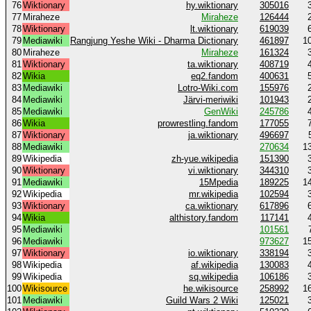
76
Wiktionary
hy.wiktionary
305016
77
Miraheze
Miraheze
126444
78
Wiktionary
lt.wiktionary
619039
79
Mediawiki
Rangjung Yeshe Wiki - Dharma Dictionary
461897
1
80
Miraheze
Miraheze
161324
81
Wiktionary
ta.wiktionary
408719
82
Wikia
eq2.fandom
400631
83
Mediawiki
Lotro-Wiki.com
155976
84
Mediawiki
Järvi-meriwiki
101943
85
Mediawiki
GenWiki
245786
86
Wikia
prowrestling.fandom
177055
87
Wiktionary
ja.wiktionary
496697
88
Mediawiki
270634
1
89
Wikipedia
zh-yue.wikipedia
151390
90
Wiktionary
vi.wiktionary
344310
91
Mediawiki
15Mpedia
189225
1
92
Wikipedia
mr.wikipedia
102594
93
Wiktionary
ca.wiktionary
617896
94
Wikia
althistory.fandom
117141
95
Mediawiki
101561
96
Mediawiki
973627
1
97
Wiktionary
io.wiktionary
338194
98
Wikipedia
af.wikipedia
130083
99
Wikipedia
sq.wikipedia
106186
100
Wikisource
he.wikisource
258992
1
101
Mediawiki
Guild Wars 2 Wiki
125021