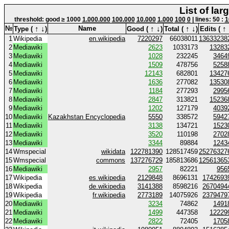
List of la
threshold: good ≥ 1000
1.000.000
100.000
10.000
1.000
100
0
| lines: 50 :
1
↑
↓
↑
↓
↑
↓
↑
№
Name
Type (
)
Good (
)
Total (
)
Edits (
1
Wikipedia
en.wikipedia
7220297
66038011
13633238
2
Mediawiki
2623
1033173
13283
3
Mediawiki
1028
232245
3464
4
Mediawiki
1509
478756
5258
5
Mediawiki
12143
682801
13427
6
Mediawiki
1636
277082
13530
7
Mediawiki
1184
277293
2995
8
Mediawiki
2847
313821
15236
9
Mediawiki
1202
127179
4039
10
Mediawiki
Kazakhstan Encyclopedia
5550
338572
5942
11
Mediawiki
3138
134721
1523
12
Mediawiki
3520
110198
2702
13
Mediawiki
3344
89884
1243
14
Wmspecial
wikidata
122781390
128517459
25276327
15
Wmspecial
commons
137276729
185813686
12561365
16
Mediawiki
2957
82221
956
17
Wikipedia
es.wikipedia
2129848
8696131
1742693
18
Wikipedia
de.wikipedia
3141388
8598216
2670494
19
Wikipedia
fr.wikipedia
2773189
14075926
2379479
20
Mediawiki
3234
74862
1491
21
Mediawiki
1499
447358
12229
22
Mediawiki
2822
72405
1705