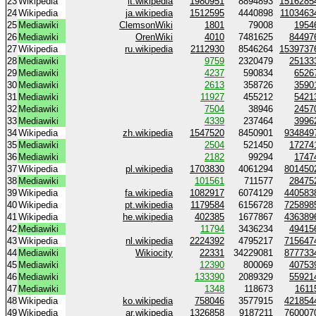
23
Wikipedia
it.wikipedia
1980951
8894893
1516285
24
Wikipedia
ja.wikipedia
1512595
4440898
1103463
25
Mediawiki
ClemsonWiki
1801
79008
1954
26
Mediawiki
OrenWiki
4010
7481625
84497
27
Wikipedia
ru.wikipedia
2112930
8546264
1539737
28
Mediawiki
9759
2320479
25133
29
Mediawiki
4237
590834
6526
30
Mediawiki
2613
358726
3590
31
Mediawiki
11927
455212
5421
32
Mediawiki
7504
38946
2457
33
Mediawiki
4339
237464
3996
34
Wikipedia
zh.wikipedia
1547520
8450901
934849
35
Mediawiki
2504
521450
17274
36
Mediawiki
2182
99294
1747
37
Wikipedia
pl.wikipedia
1703830
4061294
801450
38
Mediawiki
101561
711577
28475
39
Wikipedia
fa.wikipedia
1082917
6074129
440583
40
Wikipedia
pt.wikipedia
1179584
6156728
725898
41
Wikipedia
he.wikipedia
402385
1677867
436389
42
Mediawiki
11794
3436234
49415
43
Wikipedia
nl.wikipedia
2224392
4795217
715647
44
Mediawiki
Wikiocity
22331
34229081
877733
45
Mediawiki
12390
800069
40753
46
Mediawiki
133390
2089329
55921
47
Mediawiki
1348
118673
1611
48
Wikipedia
ko.wikipedia
758046
3577915
421854
49
Wikipedia
ar.wikipedia
1326858
9187211
760007