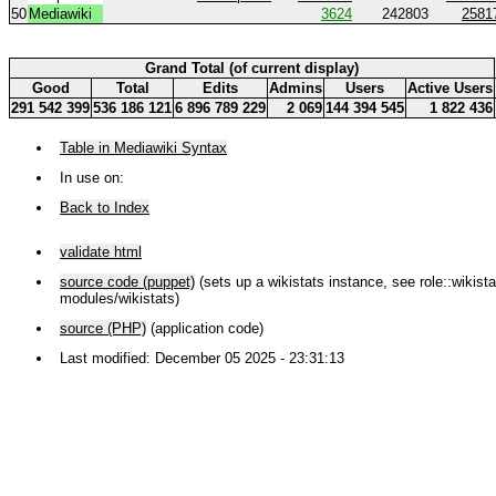
50
Mediawiki
3624
242803
2581
Grand Total (of current display)
Good
Total
Edits
Admins
Users
Active Users
291 542 399
536 186 121
6 896 789 229
2 069
144 394 545
1 822 436
Table in Mediawiki Syntax
In use on:
Back to Index
validate html
source code (puppet)
(sets up a wikistats instance, see role::wikistat
modules/wikistats)
source (PHP)
(application code)
Last modified: December 05 2025 - 23:31:13