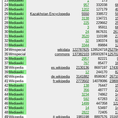
23
Mediawiki
1
173
24
Mediawiki
957
332038
6
25
Mediawiki
1202
127179
4
26
Mediawiki
Kazakhstan Encyclopedia
5550
338572
5
27
Mediawiki
3138
134721
1
28
Mediawiki
225
229662
2
29
Mediawiki
3
95911
6
30
Mediawiki
24
867631
26
31
Mediawiki
3520
110198
2
32
Mediawiki
32
190374
6
33
Mediawiki
3344
89884
1
34
Wmspecial
wikidata
122787825
128524718
25279
35
Wmspecial
commons
137382103
185932874
12570
36
Mediawiki
2957
82221
37
Mediawiki
767
85477
1
38
Wikipedia
es.wikipedia
2130136
8697197
1743
39
Mediawiki
12
244170
8
40
Wikipedia
de.wikipedia
3141882
8599367
2671
41
Wikipedia
fr.wikipedia
2773502
14078086
2380
42
Mediawiki
138
76447
1
43
Mediawiki
356
48777
2
44
Mediawiki
3234
74862
1
45
Mediawiki
592
67283
2
46
Mediawiki
1499
447358
12
47
Mediawiki
14
53497
1
48
Mediawiki
2822
72405
1
49
Wikipedia
it.wikipedia
1981198
8897576
1516