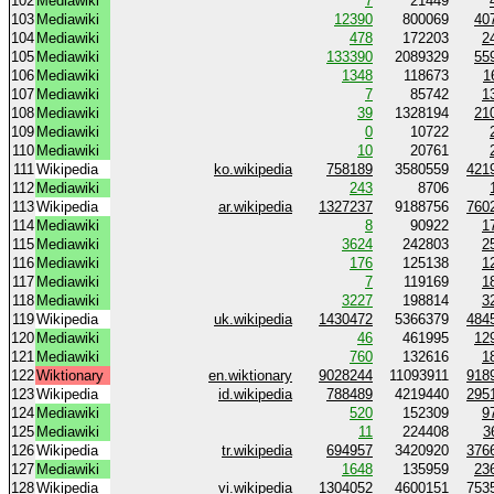
102
Mediawiki
7
21449
103
Mediawiki
12390
800069
40
104
Mediawiki
478
172203
2
105
Mediawiki
133390
2089329
55
106
Mediawiki
1348
118673
1
107
Mediawiki
7
85742
1
108
Mediawiki
39
1328194
21
109
Mediawiki
0
10722
110
Mediawiki
10
20761
111
Wikipedia
ko.wikipedia
758189
3580559
421
112
Mediawiki
243
8706
113
Wikipedia
ar.wikipedia
1327237
9188756
760
114
Mediawiki
8
90922
1
115
Mediawiki
3624
242803
2
116
Mediawiki
176
125138
1
117
Mediawiki
7
119169
1
118
Mediawiki
3227
198814
3
119
Wikipedia
uk.wikipedia
1430472
5366379
484
120
Mediawiki
46
461995
12
121
Mediawiki
760
132616
1
122
Wiktionary
en.wiktionary
9028244
11093911
918
123
Wikipedia
id.wikipedia
788489
4219440
295
124
Mediawiki
520
152309
9
125
Mediawiki
11
224408
3
126
Wikipedia
tr.wikipedia
694957
3420920
376
127
Mediawiki
1648
135959
23
128
Wikipedia
vi.wikipedia
1304052
4600151
753