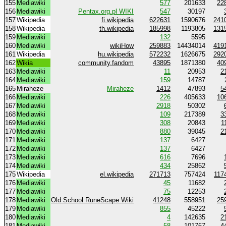
155
Mediawiki
577
201633
22
156
Mediawiki
Pentax.org.pl WIKI
547
30197
157
Wikipedia
fi.wikipedia
622631
1590676
241
158
Wikipedia
th.wikipedia
185998
1193805
131
159
Mediawiki
132
5595
160
Mediawiki
wikiHow
259883
14434014
419
161
Wikipedia
hu.wikipedia
572232
1626675
292
162
Wikia
community.fandom
43895
1871380
40
163
Mediawiki
11
20953
2
164
Mediawiki
159
14787
165
Miraheze
Miraheze
1412
47893
5
166
Mediawiki
226
405633
10
167
Mediawiki
2918
50302
168
Mediawiki
109
217389
3
169
Mediawiki
308
20843
1
170
Mediawiki
880
39045
2
171
Mediawiki
137
6427
172
Mediawiki
137
6427
173
Mediawiki
616
7696
174
Mediawiki
434
25862
175
Wikipedia
el.wikipedia
271713
757424
117
176
Mediawiki
45
11682
177
Mediawiki
75
12253
178
Mediawiki
Old School RuneScape Wiki
41248
558951
25
179
Mediawiki
855
45222
180
Mediawiki
4
142635
2
181
Mediawiki
58
101767
4