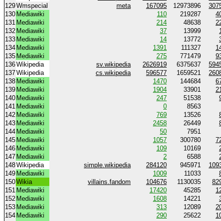
129
Wmspecial
meta
167095
12973896
307
130
Mediawiki
110
219287
4
131
Mediawiki
214
48638
2
132
Mediawiki
37
13999
133
Mediawiki
14
13772
134
Mediawiki
1391
111327
1
135
Mediawiki
275
771479
9
136
Wikipedia
sv.wikipedia
2626919
6375637
594
137
Wikipedia
cs.wikipedia
596577
1659521
260
138
Mediawiki
1470
144684
6
139
Mediawiki
1904
33901
2
140
Mediawiki
247
51538
141
Mediawiki
0
8563
142
Mediawiki
769
13526
143
Mediawiki
2458
26449
144
Mediawiki
50
7951
145
Mediawiki
1057
300780
7
146
Mediawiki
109
10169
147
Mediawiki
2
6588
148
Wikipedia
simple.wikipedia
284120
945971
109
149
Mediawiki
1009
11033
150
Wikia
villains.fandom
104676
1130035
82
151
Mediawiki
17420
45285
1
152
Mediawiki
1608
14221
153
Mediawiki
313
12089
2
154
Mediawiki
290
25622
1