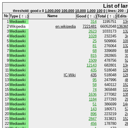
List of l
threshold: good ≥ 0
1.000.000
100.000
10.000
1.000
100
0
| lines: 200 :
↑
↓
↑
↓
↑
↓
№
Name
Type (
)
Good (
)
Total (
)
Edits 
1
Mediawiki
314
1195751
13
2
Wikipedia
en.wikipedia
7221481
66052048
13636
3
Mediawiki
2623
1033173
13
4
Mediawiki
1028
232245
3
5
Mediawiki
25
509866
10
6
Mediawiki
81
276064
13
7
Mediawiki
68
339689
6
8
Mediawiki
815
282865
3
9
Mediawiki
1509
478756
5
10
Mediawiki
12143
682801
13
11
Mediawiki
435
518048
12
12
Mediawiki
IC-Wiki
435
518048
12
13
Mediawiki
95
247996
4
14
Mediawiki
58
640112
15
15
Mediawiki
74
365848
12
16
Mediawiki
1636
277082
13
17
Mediawiki
1184
277293
2
18
Mediawiki
51
386699
14
19
Mediawiki
143
180571
5
20
Mediawiki
896
223219
2
21
Mediawiki
2847
313821
15
22
Mediawiki
456
178780
2