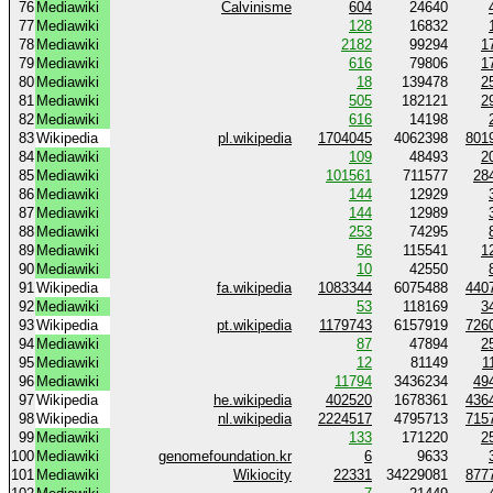
76
Mediawiki
Calvinisme
604
24640
77
Mediawiki
128
16832
78
Mediawiki
2182
99294
1
79
Mediawiki
616
79806
1
80
Mediawiki
18
139478
2
81
Mediawiki
505
182121
2
82
Mediawiki
616
14198
83
Wikipedia
pl.wikipedia
1704045
4062398
801
84
Mediawiki
109
48493
2
85
Mediawiki
101561
711577
28
86
Mediawiki
144
12929
87
Mediawiki
144
12989
88
Mediawiki
253
74295
89
Mediawiki
56
115541
1
90
Mediawiki
10
42550
91
Wikipedia
fa.wikipedia
1083344
6075488
440
92
Mediawiki
53
118169
3
93
Wikipedia
pt.wikipedia
1179743
6157919
726
94
Mediawiki
87
47894
2
95
Mediawiki
12
81149
1
96
Mediawiki
11794
3436234
49
97
Wikipedia
he.wikipedia
402520
1678361
436
98
Wikipedia
nl.wikipedia
2224517
4795713
715
99
Mediawiki
133
171220
2
100
Mediawiki
genomefoundation.kr
6
9633
101
Mediawiki
Wikiocity
22331
34229081
877