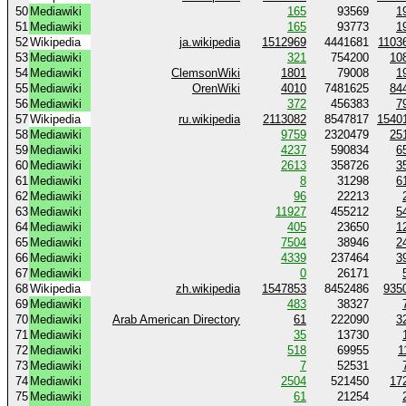
50
Mediawiki
165
93569
1
51
Mediawiki
165
93773
1
52
Wikipedia
ja.wikipedia
1512969
4441681
1103
53
Mediawiki
321
754200
10
54
Mediawiki
ClemsonWiki
1801
79008
1
55
Mediawiki
OrenWiki
4010
7481625
84
56
Mediawiki
372
456383
7
57
Wikipedia
ru.wikipedia
2113082
8547817
1540
58
Mediawiki
9759
2320479
25
59
Mediawiki
4237
590834
6
60
Mediawiki
2613
358726
3
61
Mediawiki
8
31298
6
62
Mediawiki
96
22213
63
Mediawiki
11927
455212
5
64
Mediawiki
405
23650
1
65
Mediawiki
7504
38946
2
66
Mediawiki
4339
237464
3
67
Mediawiki
0
26171
68
Wikipedia
zh.wikipedia
1547853
8452486
935
69
Mediawiki
483
38327
70
Mediawiki
Arab American Directory
61
222090
3
71
Mediawiki
35
13730
72
Mediawiki
518
69955
1
73
Mediawiki
7
52531
74
Mediawiki
2504
521450
17
75
Mediawiki
61
21254