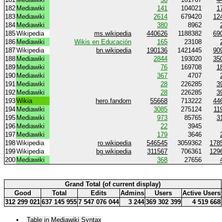
182
Mediawiki
141
104021
1
183
Mediawiki
2614
679420
12
184
Mediawiki
380
8962
185
Wikipedia
ms.wikipedia
440626
1188382
69
186
Mediawiki
Wikis en Educación
165
23108
187
Wikipedia
bn.wikipedia
190136
1421445
90
188
Mediawiki
2844
193020
35
189
Mediawiki
76
169708
1
190
Mediawiki
367
4707
191
Mediawiki
28
226285
3
192
Mediawiki
28
226285
3
193
Wikia
hero.fandom
55668
713222
44
194
Mediawiki
3085
275124
11
195
Mediawiki
973
85765
3
196
Mediawiki
22
3945
197
Mediawiki
179
3646
198
Wikipedia
ro.wikipedia
546545
3059362
178
199
Wikipedia
bg.wikipedia
311567
706361
129
200
Mediawiki
368
27656
Grand Total (of current display)
Good
Total
Edits
Admins
Users
Active Users
312 299 021
637 145 955
7 547 076 044
3 244
369 302 399
4 519 668
Table in Mediawiki Syntax