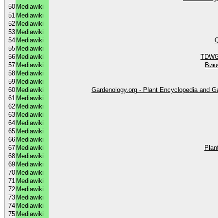
50
Mediawiki
51
Mediawiki
52
Mediawiki
53
Mediawiki
54
Mediawiki
Q
55
Mediawiki
56
Mediawiki
TDWG 
57
Mediawiki
Вик
58
Mediawiki
59
Mediawiki
60
Mediawiki
Gardenology.org - Plant Encyclopedia and Ga
61
Mediawiki
62
Mediawiki
63
Mediawiki
64
Mediawiki
65
Mediawiki
66
Mediawiki
67
Mediawiki
Plan
68
Mediawiki
69
Mediawiki
70
Mediawiki
71
Mediawiki
72
Mediawiki
73
Mediawiki
74
Mediawiki
75
Mediawiki