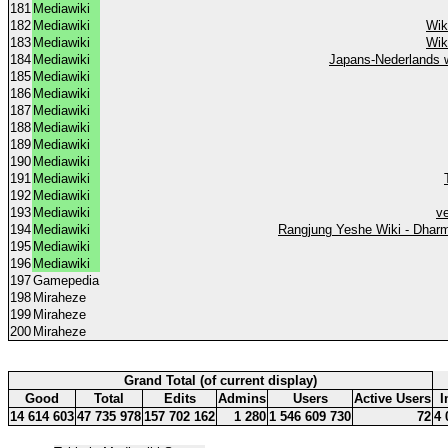
181
Mediawiki
182
Mediawiki
Wik
183
Mediawiki
Wik
184
Mediawiki
Japans-Nederlands 
185
Mediawiki
186
Mediawiki
187
Mediawiki
188
Mediawiki
189
Mediawiki
190
Mediawiki
191
Mediawiki
192
Mediawiki
193
Mediawiki
ve
194
Mediawiki
Rangjung Yeshe Wiki - Dharm
195
Mediawiki
196
Mediawiki
197
Gamepedia
198
Miraheze
199
Miraheze
200
Miraheze
Grand Total (of current display)
Good
Total
Edits
Admins
Users
Active Users
I
14 614 603
47 735 978
157 702 162
1 280
1 546 609 730
72
4 