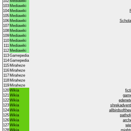
102
Mediawiki
103
Mediawiki
104
Mediawiki
105
Mediawiki
106
Mediawiki
Schola
107
Mediawiki
108
Mediawiki
109
Mediawiki
110
Mediawiki
111
Mediawiki
112
Mediawiki
113
Gamepedia
114
Gamepedia
115
Miraheze
116
Miraheze
117
Miraheze
118
Miraheze
119
Miraheze
120
Wikia
fic
121
Wikia
game
122
Wikia
edenet
123
Wikia
shrekadven
124
Wikia
allbirdsofth
125
Wikia
pathof
126
Wikia
arch
127
Wikia
wi
128
Wikia
might