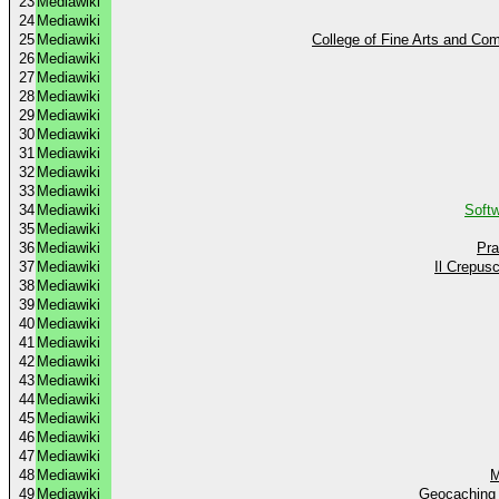
23
Mediawiki
24
Mediawiki
25
Mediawiki
College of Fine Arts and Co
26
Mediawiki
27
Mediawiki
28
Mediawiki
29
Mediawiki
30
Mediawiki
31
Mediawiki
32
Mediawiki
33
Mediawiki
34
Mediawiki
Softw
35
Mediawiki
36
Mediawiki
Pra
37
Mediawiki
Il Crepusc
38
Mediawiki
39
Mediawiki
40
Mediawiki
41
Mediawiki
42
Mediawiki
43
Mediawiki
44
Mediawiki
45
Mediawiki
46
Mediawiki
47
Mediawiki
48
Mediawiki
M
49
Mediawiki
Geocaching 