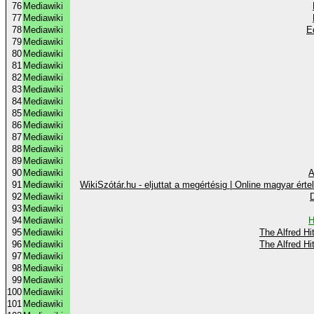
76
Mediawiki
77
Mediawiki
78
Mediawiki
E
79
Mediawiki
80
Mediawiki
81
Mediawiki
82
Mediawiki
83
Mediawiki
84
Mediawiki
85
Mediawiki
86
Mediawiki
87
Mediawiki
88
Mediawiki
89
Mediawiki
90
Mediawiki
A
91
Mediawiki
WikiSzótár.hu - eljuttat a megértésig | Online magyar ért
92
Mediawiki
D
93
Mediawiki
94
Mediawiki
H
95
Mediawiki
The Alfred Hi
96
Mediawiki
The Alfred Hi
97
Mediawiki
98
Mediawiki
99
Mediawiki
100
Mediawiki
101
Mediawiki