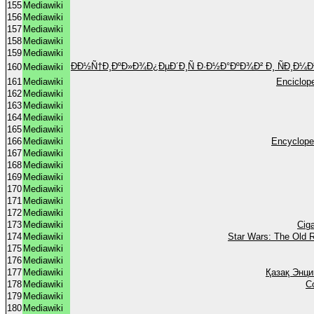
155
Mediawiki
156
Mediawiki
157
Mediawiki
158
Mediawiki
159
Mediawiki
Ð­Ð½Ñ†Ð¸ÐºÐ»Ð¾Ð¿ÐµÐ´Ð¸Ñ Ð·Ð½Ð°ÐºÐ¾Ð² Ð¸ ÑÐ¸Ð¼
160
Mediawiki
161
Mediawiki
Enciclop
162
Mediawiki
163
Mediawiki
164
Mediawiki
165
Mediawiki
166
Mediawiki
Encyclope
167
Mediawiki
168
Mediawiki
169
Mediawiki
170
Mediawiki
171
Mediawiki
172
Mediawiki
173
Mediawiki
Ciga
174
Mediawiki
Star Wars: The Old R
175
Mediawiki
176
Mediawiki
177
Mediawiki
Қазақ Энц
178
Mediawiki
C
179
Mediawiki
180
Mediawiki