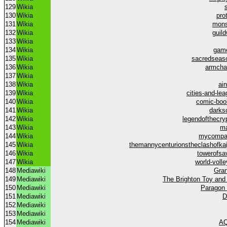
129
Wikia
130
Wikia
pro
131
Wikia
mons
132
Wikia
guil
133
Wikia
134
Wikia
gam
135
Wikia
sacredseas
136
Wikia
armcha
137
Wikia
138
Wikia
ai
139
Wikia
cities-and-le
140
Wikia
comic-boo
141
Wikia
darks
142
Wikia
legendofthecry
143
Wikia
ma
144
Wikia
mycompa
145
Wikia
themannycenturionstheclashofka
146
Wikia
towerofsa
147
Wikia
world-voll
148
Mediawiki
Gran
149
Mediawiki
The Brighton Toy and
150
Mediawiki
Paragon 
151
Mediawiki
D
152
Mediawiki
153
Mediawiki
154
Mediawiki
AQ