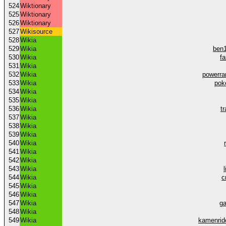
524
Wiktionary
525
Wiktionary
526
Wiktionary
527
Wikisource
528
Wikia
529
Wikia
ben1
530
Wikia
fa
531
Wikia
532
Wikia
powerra
533
Wikia
pok
534
Wikia
535
Wikia
536
Wikia
t
537
Wikia
538
Wikia
539
Wikia
540
Wikia
541
Wikia
542
Wikia
543
Wikia
544
Wikia
c
545
Wikia
546
Wikia
547
Wikia
g
548
Wikia
549
Wikia
kamenride