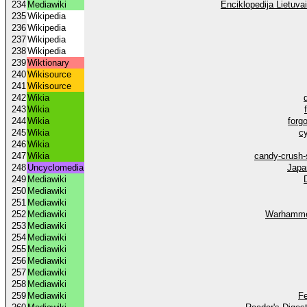
234
Mediawiki
Enciklopedija Lietuvai
235
Wikipedia
236
Wikipedia
237
Wikipedia
238
Wikipedia
239
Wiktionary
240
Wikisource
241
Wikisource
242
Wikia
243
Wikia
244
Wikia
forg
245
Wikia
c
246
Wikia
247
Wikia
candy-crush-
248
Uncyclomedia
Japa
249
Mediawiki
250
Mediawiki
251
Mediawiki
252
Mediawiki
Warhamme
253
Mediawiki
254
Mediawiki
255
Mediawiki
256
Mediawiki
257
Mediawiki
258
Mediawiki
259
Mediawiki
Fe