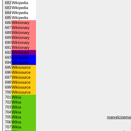
682
Wikipedia
683
Wikipedia
684
Wikipedia
685
Wikipedia
686
Wiktionary
687
Wiktionary
688
Wiktionary
689
Wiktionary
690
Wiktionary
691
Wiktionary
692
Wikibooks
693
Wikiquote
694
Wikiquote
695
Wikisource
696
Wikisource
697
Wikisource
698
Wikisource
699
Wikisource
700
Wikisource
701
Wikia
702
Wikia
703
Wikia
704
Wikia
705
Wikia
marvelcinema
706
Wikia
707
Wikia