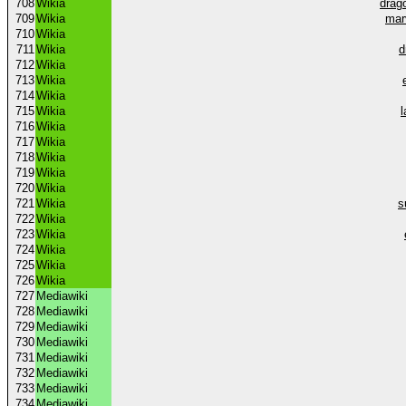
708
Wikia
drag
709
Wikia
mar
710
Wikia
711
Wikia
d
712
Wikia
713
Wikia
714
Wikia
715
Wikia
716
Wikia
717
Wikia
718
Wikia
719
Wikia
720
Wikia
721
Wikia
s
722
Wikia
723
Wikia
724
Wikia
725
Wikia
726
Wikia
727
Mediawiki
728
Mediawiki
729
Mediawiki
730
Mediawiki
731
Mediawiki
732
Mediawiki
733
Mediawiki
734
Mediawiki