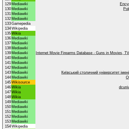
129
Mediawiki
Ency
130
Mediawiki
Pok
131
Mediawiki
132
Mediawiki
133
Gamepedia
134
Wikipedia
135
Wikia
136
Mediawiki
137
Mediawiki
138
Mediawiki
139
Mediawiki
Internet Movie Firearms Database - Guns in Movies, 
140
Mediawiki
141
Mediawiki
142
Mediawiki
143
Mediawiki
Київський столичний університет імен
144
Mediawiki
O
145
Wikisource
146
Wikia
dcuni
147
Wikia
148
Wikia
149
Mediawiki
150
Mediawiki
151
Mediawiki
152
Mediawiki
153
Mediawiki
154
Wikipedia