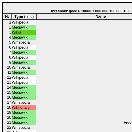
threshold: good ≥ 10000
1.000.000
100.000
10.0
↑
↓
№
Name
Type (
)
1
Wikipedia
2
Mediawiki
3
Wikia
4
Mediawiki
5
Wmspecial
6
Wikipedia
7
Mediawiki
8
Wikipedia
9
Mediawiki
10
Wmspecial
11
Mediawiki
12
Wikipedia
13
Wikipedia
14
Mediawiki
15
Mediawiki
16
Mediawiki
17
Wmspecial
18
Wiktionary
19
Mediawiki
20
Mediawiki
21
Mediawiki
Free
22
Wmspecial