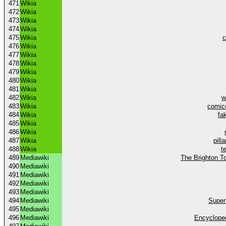
471
Wikia
472
Wikia
473
Wikia
474
Wikia
475
Wikia
c
476
Wikia
477
Wikia
478
Wikia
479
Wikia
480
Wikia
481
Wikia
482
Wikia
w
483
Wikia
comic
484
Wikia
fa
485
Wikia
486
Wikia
487
Wikia
pill
488
Wikia
t
489
Mediawiki
The Brighton T
490
Mediawiki
491
Mediawiki
492
Mediawiki
493
Mediawiki
494
Mediawiki
Super 
495
Mediawiki
496
Mediawiki
Encyclope