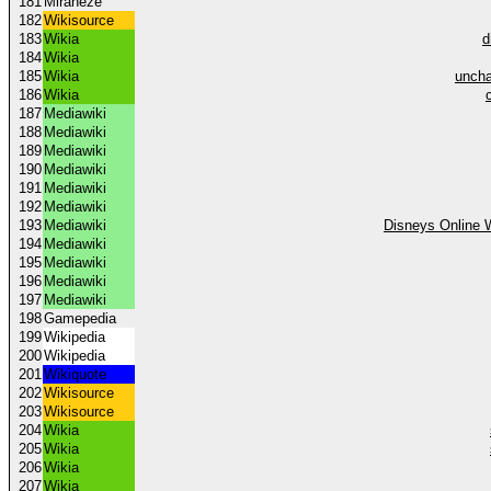
181
Miraheze
182
Wikisource
183
Wikia
d
184
Wikia
185
Wikia
uncha
186
Wikia
187
Mediawiki
188
Mediawiki
189
Mediawiki
190
Mediawiki
191
Mediawiki
192
Mediawiki
193
Mediawiki
Disneys Online W
194
Mediawiki
195
Mediawiki
196
Mediawiki
197
Mediawiki
198
Gamepedia
199
Wikipedia
200
Wikipedia
201
Wikiquote
202
Wikisource
203
Wikisource
204
Wikia
205
Wikia
206
Wikia
207
Wikia