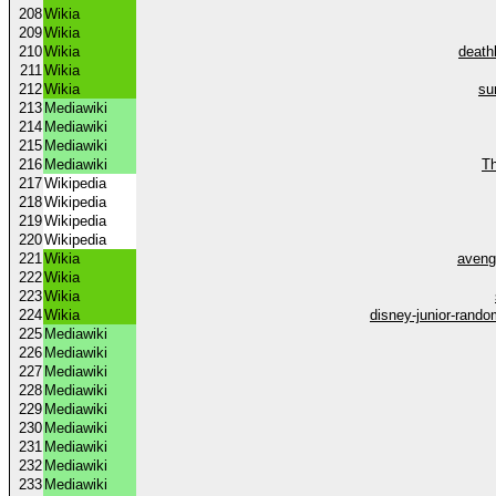
208
Wikia
209
Wikia
210
Wikia
death
211
Wikia
212
Wikia
su
213
Mediawiki
214
Mediawiki
215
Mediawiki
216
Mediawiki
Th
217
Wikipedia
218
Wikipedia
219
Wikipedia
220
Wikipedia
221
Wikia
aveng
222
Wikia
223
Wikia
224
Wikia
disney-junior-rand
225
Mediawiki
226
Mediawiki
227
Mediawiki
228
Mediawiki
229
Mediawiki
230
Mediawiki
231
Mediawiki
232
Mediawiki
233
Mediawiki