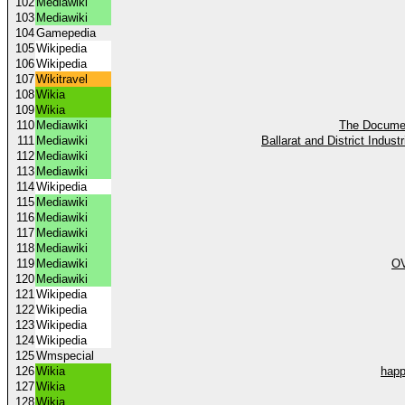
102
Mediawiki
103
Mediawiki
104
Gamepedia
105
Wikipedia
106
Wikipedia
107
Wikitravel
108
Wikia
109
Wikia
110
Mediawiki
The Documen
111
Mediawiki
Ballarat and District Industr
112
Mediawiki
113
Mediawiki
114
Wikipedia
115
Mediawiki
116
Mediawiki
117
Mediawiki
118
Mediawiki
119
Mediawiki
OV
120
Mediawiki
121
Wikipedia
122
Wikipedia
123
Wikipedia
124
Wikipedia
125
Wmspecial
126
Wikia
happ
127
Wikia
128
Wikia