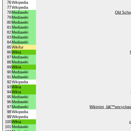
76
Wikipedia
77
Wikipedia
78
Mediawiki
Old Scho
79
Mediawiki
80
Mediawiki
81
Mediawiki
82
Mediawiki
83
Mediawiki
84
Mediawiki
85
Wikifur
86
Wikia
87
Mediawiki
88
Mediawiki
89
Wikia
90
Mediawiki
91
Mediawiki
92
Wikipedia
93
Wikia
94
Wikia
95
Mediawiki
96
Mediawiki
97
Mediawiki
Wikimini, lâ€™encyclop
98
Wikipedia
99
Wikipedia
100
Wikia
101
Mediawiki