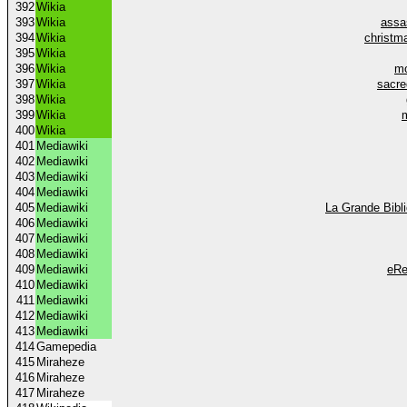
392
Wikia
393
Wikia
assa
394
Wikia
christm
395
Wikia
396
Wikia
mo
397
Wikia
sacr
398
Wikia
399
Wikia
400
Wikia
401
Mediawiki
402
Mediawiki
403
Mediawiki
404
Mediawiki
405
Mediawiki
La Grande Bibl
406
Mediawiki
407
Mediawiki
408
Mediawiki
409
Mediawiki
eRe
410
Mediawiki
411
Mediawiki
412
Mediawiki
413
Mediawiki
414
Gamepedia
415
Miraheze
416
Miraheze
417
Miraheze