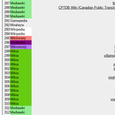
287
Mediawiki
M
288
Mediawiki
CPTDB Wiki (Canadian Public Transit
289
Mediawiki
290
Mediawiki
291
Gamepedia
292
Miraheze
293
Wikipedia
294
Wikipedia
295
Wiktionary
296
Wikibooks
297
Wikiversity
298
Wikia
299
Wikia
villain
300
Wikia
301
Wikia
302
Wikia
303
Wikia
304
Wikia
mig
305
Wikia
306
Wikia
307
Wikia
308
Wikia
309
Wikia
vo
310
Wikia
311
Mediawiki
312
Mediawiki