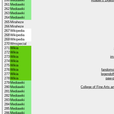
260
Mediawiki
Roader's Diges
261
Mediawiki
262
Mediawiki
263
Mediawiki
264
Mediawiki
265
Miraheze
266
Miraheze
267
Wikipedia
268
Wikipedia
269
Wikipedia
270
Wmspecial
271
Wikia
272
Wikia
273
Wikia
im
274
Wikia
275
Wikia
276
Wikia
fandomo
277
Wikia
legendof
278
Wikia
paw-p
279
Mediawiki
280
Mediawiki
College of Fine Arts 
281
Mediawiki
282
Mediawiki
283
Mediawiki
284
Mediawiki
285
Mediawiki
286
Mediawiki