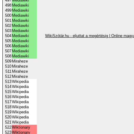
497
Mediawiki
498
Mediawiki
499
Mediawiki
500
Mediawiki
501
Mediawiki
502
Mediawiki
503
Mediawiki
504
Mediawiki
WikiSzótár.hu - eljuttat a megértésig | Online magy
505
Mediawiki
506
Mediawiki
507
Mediawiki
508
Mediawiki
509
Miraheze
510
Miraheze
511
Miraheze
512
Miraheze
513
Wikipedia
514
Wikipedia
515
Wikipedia
516
Wikipedia
517
Wikipedia
518
Wikipedia
519
Wikipedia
520
Wikipedia
521
Wikipedia
522
Wiktionary
523
Wiktionary