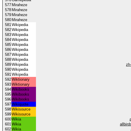
577
Miraheze
578
Miraheze
579
Miraheze
580
Miraheze
581
Wikipedia
582
Wikipedia
583
Wikipedia
584
Wikipedia
585
Wikipedia
586
Wikipedia
587
Wikipedia
588
Wikipedia
589
Wikipedia
zh
590
Wikipedia
591
Wikipedia
592
Wiktionary
593
Wiktionary
594
Wikibooks
595
Wikibooks
596
Wikibooks
597
Wikiquote
598
Wikisource
599
Wikisource
600
Wikia
601
Wikia
allbir
602
Wikia