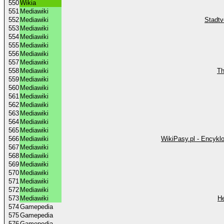
550
Wikia
551
Mediawiki
552
Mediawiki
Stadtv
553
Mediawiki
554
Mediawiki
555
Mediawiki
556
Mediawiki
557
Mediawiki
558
Mediawiki
Th
559
Mediawiki
560
Mediawiki
561
Mediawiki
562
Mediawiki
563
Mediawiki
564
Mediawiki
565
Mediawiki
566
Mediawiki
WikiPasy.pl - Encykl
567
Mediawiki
568
Mediawiki
569
Mediawiki
570
Mediawiki
571
Mediawiki
572
Mediawiki
573
Mediawiki
He
574
Gamepedia
575
Gamepedia
576
Gamepedia