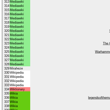
313
Mediawiki
314
Mediawiki
315
Mediawiki
316
Mediawiki
317
Mediawiki
318
Mediawiki
319
Mediawiki
320
Mediawiki
321
Mediawiki
322
Mediawiki
323
Mediawiki
The 
324
Mediawiki
325
Mediawiki
Warhamme
326
Mediawiki
327
Mediawiki
328
Mediawiki
329
Miraheze
330
Wikipedia
331
Wikipedia
332
Wikipedia
333
Wikipedia
334
Wiktionary
335
Wikia
336
Wikia
legendsofthemu
337
Wikia
338
Wikia