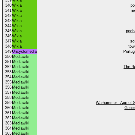
339
Wikia
340
Wikia
po
341
Wikia
me
342
Wikia
343
Wikia
344
Wikia
345
Wikia
pooh
346
Wikia
347
Wikia
so
348
Wikia
tow
349
Uncyclomedia
Portug
350
Mediawiki
351
Mediawiki
352
Mediawiki
The R
353
Mediawiki
354
Mediawiki
355
Mediawiki
356
Mediawiki
357
Mediawiki
358
Mediawiki
359
Mediawiki
Warhammer - Age of S
360
Mediawiki
Geoca
361
Mediawiki
362
Mediawiki
363
Mediawiki
364
Mediawiki
365
Mediawiki