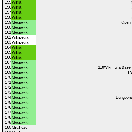
155
Wikia
156
Wikia
157
Wikia
158
Wikia
159
Mediawiki
Open 
160
Mediawiki
161
Mediawiki
162
Wikipedia
163
Wikipedia
164
Wikia
165
Wikia
166
Wikia
167
Mediawiki
168
Mediawiki
118Wiki | StarBase
169
Mediawiki
P2
170
Mediawiki
171
Mediawiki
172
Mediawiki
173
Mediawiki
174
Mediawiki
Dungeons
175
Mediawiki
176
Mediawiki
177
Mediawiki
178
Mediawiki
179
Mediawiki
180
Miraheze