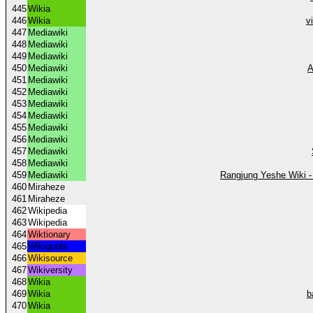
445
Wikia
446
Wikia
v
447
Mediawiki
448
Mediawiki
449
Mediawiki
450
Mediawiki
A
451
Mediawiki
452
Mediawiki
453
Mediawiki
454
Mediawiki
455
Mediawiki
456
Mediawiki
457
Mediawiki
458
Mediawiki
459
Mediawiki
Rangjung Yeshe Wiki -
460
Miraheze
461
Miraheze
462
Wikipedia
463
Wikipedia
464
Wiktionary
465
Wikiquote
466
Wikisource
467
Wikiversity
468
Wikia
469
Wikia
b
470
Wikia