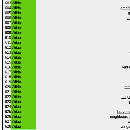
603
Wikia
604
Wikia
ameri
605
Wikia
606
Wikia
d
607
Wikia
608
Wikia
609
Wikia
610
Wikia
611
Wikia
612
Wikia
613
Wikia
614
Wikia
615
Wikia
616
Wikia
vint
617
Wikia
618
Wikia
619
Wikia
620
Wikia
me
621
Wikia
622
Wikia
leag
623
Wikia
624
Wikia
625
Wikia
bravefr
626
Wikia
neighbours
627
Wikia
w
628
Wikia
wings