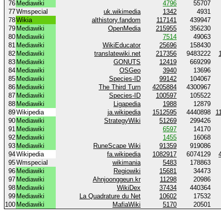
76
Mediawiki
4796
55707
77
Wmspecial
uk.wikimedia
1342
4931
78
Wikia
althistory.fandom
117141
439947
79
Mediawiki
OpenMedia
215955
356230
80
Mediawiki
7514
49063
81
Mediawiki
WikiEducator
25696
158430
82
Mediawiki
translatewiki.net
217356
9483222
83
Mediawiki
GONUTS
12419
669299
84
Mediawiki
OSGeo
3940
13696
85
Mediawiki
Species-ID
99142
104067
86
Mediawiki
The Third Turn
4205884
4300967
87
Mediawiki
Species-ID
100597
105522
88
Mediawiki
Ligapedia
1988
12879
89
Wikipedia
ja.wikipedia
1512595
4440898
1
90
Mediawiki
StrategyWiki
51269
299426
91
Mediawiki
6597
14170
92
Mediawiki
1455
16068
93
Mediawiki
RuneScape Wiki
91359
919086
94
Wikipedia
fa.wikipedia
1082917
6074129
95
Wmspecial
wikimania
5483
178863
96
Mediawiki
Regiowiki
15681
34473
97
Mediawiki
Ahnjoonggeun.kr
11298
20986
98
Mediawiki
WikiDex
37434
440364
99
Mediawiki
La Quadrature du Net
10602
17532
100
Mediawiki
MafiaWiki
5170
20501