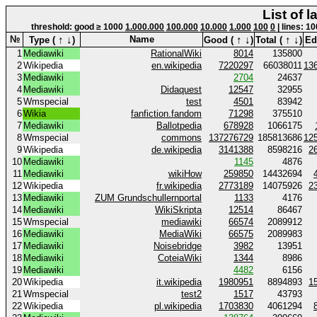
List of 
threshold: good ≥ 1000
1.000.000
100.000
10.000
1.000
100
0
| lines: 10
↑
↓
↑
↓
↑
↓
№
Name
Type (
)
Good (
)
Total (
)
Edi
1
Mediawiki
RationalWiki
8014
135800
2
Wikipedia
en.wikipedia
7220297
66038011
13
3
Mediawiki
2704
24637
4
Mediawiki
Didaquest
12547
32955
5
Wmspecial
test
4501
83942
6
Wikia
fanfiction.fandom
71298
375510
7
Mediawiki
Ballotpedia
678928
1066175
8
Wmspecial
commons
137276729
185813686
12
9
Wikipedia
de.wikipedia
3141388
8598216
2
10
Mediawiki
1145
4876
11
Mediawiki
wikiHow
259850
14432694
12
Wikipedia
fr.wikipedia
2773189
14075926
2
13
Mediawiki
ZUM Grundschullernportal
1133
4176
14
Mediawiki
WikiSkripta
12514
86467
15
Wmspecial
mediawiki
66574
2089912
16
Mediawiki
MediaWiki
66575
2089983
17
Mediawiki
Noisebridge
3982
13951
18
Mediawiki
CoteiaWiki
1344
8986
19
Mediawiki
4482
6156
20
Wikipedia
it.wikipedia
1980951
8894893
1
21
Wmspecial
test2
1517
43793
22
Wikipedia
pl.wikipedia
1703830
4061294