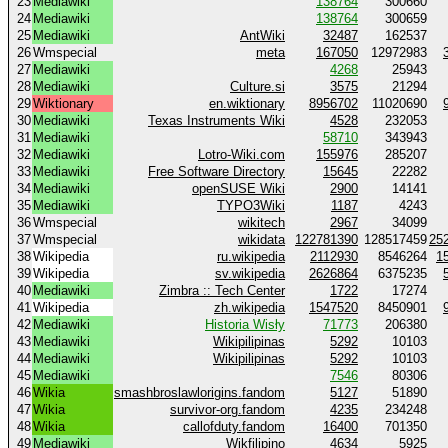
23
Mediawiki
138764
300660
24
Mediawiki
138764
300659
25
Mediawiki
AntWiki
32487
162537
26
Wmspecial
meta
167050
12972983
27
Mediawiki
4268
25943
28
Mediawiki
Culture.si
3575
21294
29
Wiktionary
en.wiktionary
8956702
11020690
30
Mediawiki
Texas Instruments Wiki
4528
232053
31
Mediawiki
58710
343943
32
Mediawiki
Lotro-Wiki.com
155976
285207
33
Mediawiki
Free Software Directory
15645
22282
34
Mediawiki
openSUSE Wiki
2900
14141
35
Mediawiki
TYPO3Wiki
1187
4243
36
Wmspecial
wikitech
2967
34099
37
Wmspecial
wikidata
122781390
128517459
25
38
Wikipedia
ru.wikipedia
2112930
8546264
1
39
Wikipedia
sv.wikipedia
2626864
6375235
40
Mediawiki
Zimbra :: Tech Center
1722
17274
41
Wikipedia
zh.wikipedia
1547520
8450901
42
Mediawiki
Historia Wisły
71773
206380
43
Mediawiki
Wikipilipinas
5292
10103
44
Mediawiki
Wikipilipinas
5292
10103
45
Mediawiki
7546
80306
46
Wikia
smashbroslawlorigins.fandom
5127
51890
47
Wikia
survivor-org.fandom
4235
234248
48
Wikia
callofduty.fandom
16400
701350
49
Mediawiki
Wikfilipino
4634
5925