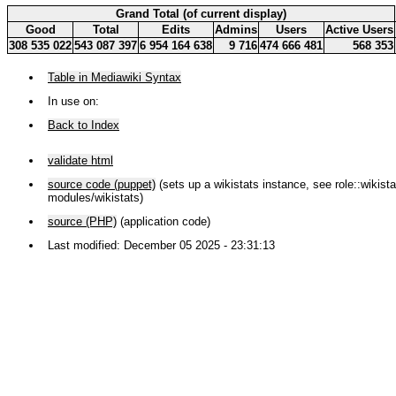
Grand Total (of current display)
Good
Total
Edits
Admins
Users
Active Users
308 535 022
543 087 397
6 954 164 638
9 716
474 666 481
568 353
Table in Mediawiki Syntax
In use on:
Back to Index
validate html
source code (puppet)
(sets up a wikistats instance, see role::wikistat
modules/wikistats)
source (PHP)
(application code)
Last modified: December 05 2025 - 23:31:13