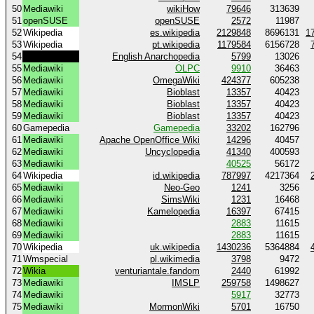
50
Mediawiki
wikiHow
79646
313639
51
openSUSE
openSUSE
2572
11987
52
Wikipedia
es.wikipedia
2129848
8696131
1
53
Wikipedia
pt.wikipedia
1179584
6156728
54
Anarchopedia
English Anarchopedia
5799
13026
55
Mediawiki
OLPC
9910
36463
56
Mediawiki
OmegaWiki
424377
605238
57
Mediawiki
Bioblast
13357
40423
58
Mediawiki
Bioblast
13357
40423
59
Mediawiki
Bioblast
13357
40423
60
Gamepedia
Gamepedia
33202
162796
61
Mediawiki
Apache OpenOffice Wiki
14296
40457
62
Mediawiki
Uncyclopedia
41340
400593
63
Mediawiki
40525
56172
64
Wikipedia
id.wikipedia
787997
4217364
65
Mediawiki
Neo-Geo
1241
3256
66
Mediawiki
SimsWiki
1231
16468
67
Mediawiki
Kamelopedia
16397
67415
68
Mediawiki
2883
11615
69
Mediawiki
2883
11615
70
Wikipedia
uk.wikipedia
1430236
5364884
71
Wmspecial
pl.wikimedia
3798
9472
72
Wikia
venturiantale.fandom
2440
61992
73
Mediawiki
IMSLP
259758
1498627
74
Mediawiki
5917
32773
75
Mediawiki
MormonWiki
5701
16750