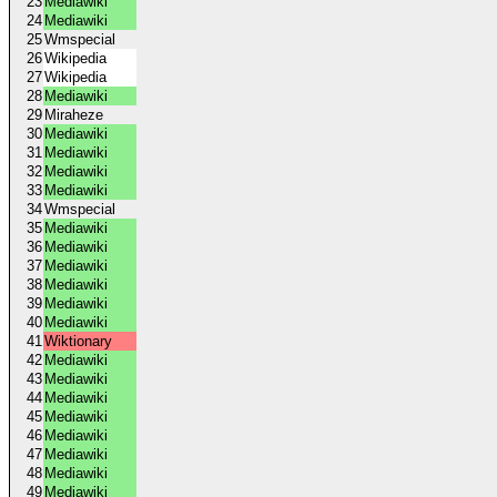
23
Mediawiki
24
Mediawiki
25
Wmspecial
26
Wikipedia
27
Wikipedia
28
Mediawiki
29
Miraheze
30
Mediawiki
31
Mediawiki
32
Mediawiki
33
Mediawiki
34
Wmspecial
35
Mediawiki
36
Mediawiki
37
Mediawiki
38
Mediawiki
39
Mediawiki
40
Mediawiki
41
Wiktionary
42
Mediawiki
43
Mediawiki
44
Mediawiki
45
Mediawiki
46
Mediawiki
47
Mediawiki
48
Mediawiki
49
Mediawiki