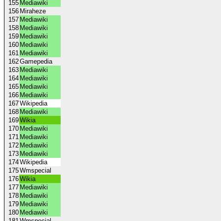
155
Mediawiki
156
Miraheze
157
Mediawiki
158
Mediawiki
159
Mediawiki
160
Mediawiki
161
Mediawiki
162
Gamepedia
163
Mediawiki
164
Mediawiki
165
Mediawiki
166
Mediawiki
167
Wikipedia
168
Mediawiki
169
Wikia
170
Mediawiki
171
Mediawiki
172
Mediawiki
173
Mediawiki
174
Wikipedia
175
Wmspecial
176
Wikia
177
Mediawiki
178
Mediawiki
179
Mediawiki
180
Mediawiki
181
Wmspecial