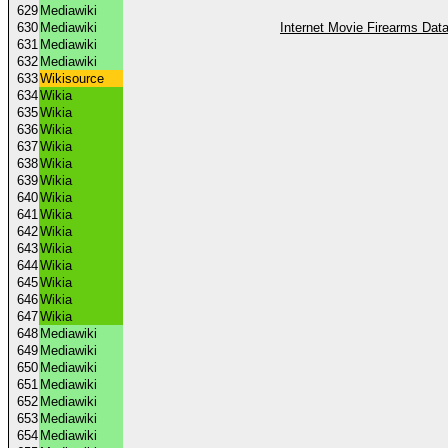
629
Mediawiki
630
Mediawiki
Internet Movie Firearms Da
631
Mediawiki
632
Mediawiki
633
Wikisource
634
Wikia
635
Wikia
636
Wikia
637
Wikia
638
Wikia
639
Wikia
640
Wikia
641
Wikia
642
Wikia
643
Wikia
644
Wikia
645
Wikia
646
Wikia
647
Wikia
648
Mediawiki
649
Mediawiki
650
Mediawiki
651
Mediawiki
652
Mediawiki
653
Mediawiki
654
Mediawiki