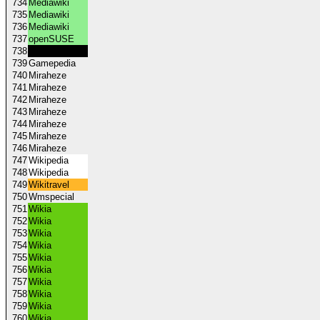
734
Mediawiki
735
Mediawiki
736
Mediawiki
737
openSUSE
738
Anarchopedia
739
Gamepedia
740
Miraheze
741
Miraheze
742
Miraheze
743
Miraheze
744
Miraheze
745
Miraheze
746
Miraheze
747
Wikipedia
748
Wikipedia
749
Wikitravel
750
Wmspecial
751
Wikia
752
Wikia
753
Wikia
754
Wikia
755
Wikia
756
Wikia
757
Wikia
758
Wikia
759
Wikia
760
Wikia