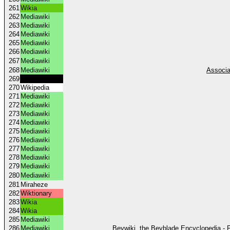
261
Wikia
262
Mediawiki
263
Mediawiki
264
Mediawiki
265
Mediawiki
266
Mediawiki
267
Mediawiki
268
Mediawiki
Associa
269
Anarchopedia
270
Wikipedia
271
Mediawiki
272
Mediawiki
273
Mediawiki
274
Mediawiki
275
Mediawiki
276
Mediawiki
277
Mediawiki
278
Mediawiki
279
Mediawiki
280
Mediawiki
281
Miraheze
282
Wiktionary
283
Wikia
284
Wikia
285
Mediawiki
286
Mediawiki
Beywiki, the Beyblade Encyclopedia - 