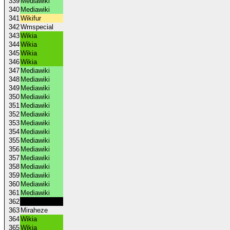
339
Mediawiki
340
Mediawiki
341
Wikifur
342
Wmspecial
343
Wikia
344
Wikia
345
Wikia
346
Wikia
347
Mediawiki
348
Mediawiki
349
Mediawiki
350
Mediawiki
351
Mediawiki
352
Mediawiki
353
Mediawiki
354
Mediawiki
355
Mediawiki
356
Mediawiki
357
Mediawiki
358
Mediawiki
359
Mediawiki
360
Mediawiki
361
Mediawiki
362
Anarchopedia
363
Miraheze
364
Wikia
365
Wikia