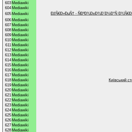
603
Mediawiki
604
Mediawiki
ÐžÑ€Ð»ÐµÑ† - ÑÐ²Ð¾Ð±Ð¾Ð´Ð½Ð°Ñ Ð¾Ñ€Ð»
605
Mediawiki
606
Mediawiki
607
Mediawiki
608
Mediawiki
609
Mediawiki
610
Mediawiki
611
Mediawiki
612
Mediawiki
613
Mediawiki
614
Mediawiki
615
Mediawiki
616
Mediawiki
617
Mediawiki
618
Mediawiki
Київський ст
619
Mediawiki
620
Mediawiki
621
Mediawiki
622
Mediawiki
623
Mediawiki
624
Mediawiki
625
Mediawiki
626
Mediawiki
627
Mediawiki
628
Mediawiki