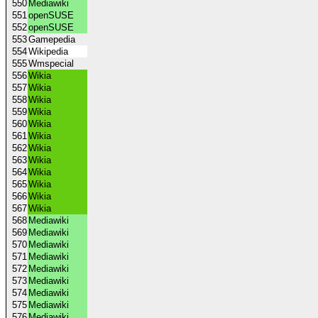
550
Mediawiki
551
openSUSE
552
openSUSE
553
Gamepedia
554
Wikipedia
555
Wmspecial
556
Wikia
557
Wikia
558
Wikia
559
Wikia
560
Wikia
561
Wikia
562
Wikia
563
Wikia
564
Wikia
565
Wikia
566
Wikia
567
Wikia
568
Mediawiki
569
Mediawiki
570
Mediawiki
571
Mediawiki
572
Mediawiki
573
Mediawiki
574
Mediawiki
575
Mediawiki
576
Mediawiki