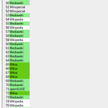
50
Mediawiki
51
Wmspecial
52
Wmspecial
53
Mediawiki
54
Wikipedia
55
Mediawiki
56
Wikipedia
57
Mediawiki
58
Mediawiki
59
Wikipedia
60
Mediawiki
61
Mediawiki
62
Mediawiki
63
Mediawiki
64
Mediawiki
65
Wikia
66
Wikia
67
Wikia
68
Wikia
69
Mediawiki
70
Mediawiki
71
openSUSE
72
Wikia
73
Mediawiki
74
Wikipedia
75
Wikipedia