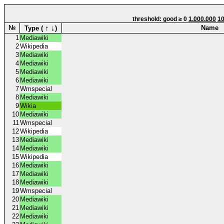
threshold: good ≥ 0
1.000.000
10
↑
↓
№
Name
Type (
)
1
Mediawiki
2
Wikipedia
3
Mediawiki
4
Mediawiki
5
Mediawiki
6
Mediawiki
7
Wmspecial
8
Mediawiki
9
Wikia
10
Mediawiki
11
Wmspecial
12
Wikipedia
13
Mediawiki
14
Mediawiki
15
Wikipedia
16
Mediawiki
17
Mediawiki
18
Mediawiki
19
Wmspecial
20
Mediawiki
21
Mediawiki
22
Mediawiki